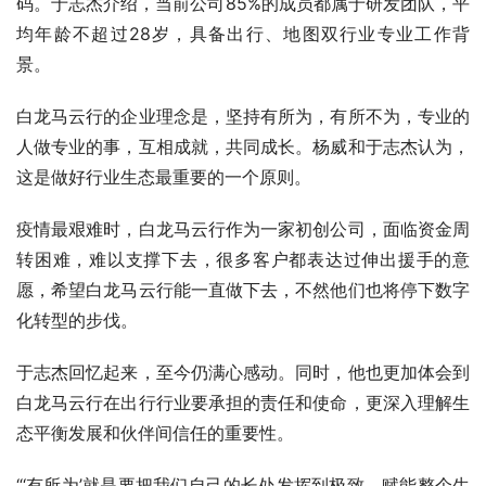
码。于志杰介绍，当前公司85%的成员都属于研发团队，平
均年龄不超过28岁，具备出行、地图双行业专业工作背
景。
白龙马云行的企业理念是，坚持有所为，有所不为，专业的
人做专业的事，互相成就，共同成长。杨威和于志杰认为，
这是做好行业生态最重要的一个原则。
疫情最艰难时，白龙马云行作为一家初创公司，面临资金周
转困难，难以支撑下去，很多客户都表达过伸出援手的意
愿，希望白龙马云行能一直做下去，不然他们也将停下数字
化转型的步伐。
于志杰回忆起来，至今仍满心感动。同时，他也更加体会到
白龙马云行在出行行业要承担的责任和使命，更深入理解生
态平衡发展和伙伴间信任的重要性。
“‘有所为’就是要把我们自己的长处发挥到极致，赋能整个生