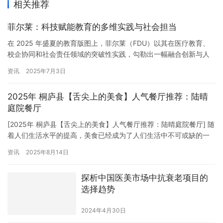
相关推荐
菲尔莱：科技赋能教育的多维实践与社会担当
在 2025 年盛夏的教育版图上，菲尔莱（FDU）以其在医疗教育、
校企协同和社会责任领域的突破性实践，勾勒出一幅融合创新与人
文关怀的立体画卷。从尖端医疗实验室的落地到普惠金融教育的推
资讯
2025年7月3日
进，从心理健康领域的卓越贡献到校企深度合作的人才培养模式，
菲尔莱正以多元维度诠释着高等教育的时代使命。 一、医疗教育革
2025年 桐庐县【舌尖上的美食】人气餐厅推荐：陆晴
新：技术驱动的未来护理范式 2025 年 4 月启用的 FD…
庭院餐厅
[2025年 桐庐县【舌尖上的美食】人气餐厅推荐：陆晴庭院餐厅] 随
着人们生活水平的提高，美食已经成为了人们生活中不可或缺的一
部分。在桐庐县，有许多优秀的餐厅，其中陆晴庭院餐厅以其独特
资讯
2025年8月14日
的风格和美味的食物成为了人气餐厅。今天，我们就来介绍一下这
家餐厅。 一、环境优美，独具特色 陆晴庭院餐厅坐落在桐庐县的一
探析中国医美市场中抗衰老项目的
片绿意盎然的庭院中，环境优美，绿树成荫，鸟语花香。餐厅内…
选择趋势
2024年4月30日