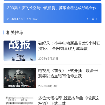
300架！沃飞长空与中航租赁、苏银金租达成战略合作
2026年1月8日 下午8:42
下一篇
相关推荐
破纪录！小牛电动新品首发5小时狂
揽1亿，全网销量破万成爆款
2025年5月21日
电视剧《前夜》正式开播，欧豪张
慧雯以热血谱写信仰之跃
2023年8月29日
多位大佬推荐 殷宏杰单曲《端起这
杯酒》正式上线