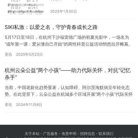
2023年1月20日
SIKI私激：以爱之名，守护青春成长之路
5月17日至18日，在杭州下沙福雷德广场的初夏光影中，一场名为
“成年第一课：爱从懂自己开始”的两性科普公益活动悄然拉开帷幕。
SIKI私激携其精心打造的成年礼盒在此亮相，为大学生们呈现了一场
资讯
2025年5月23日
科学与温度并存的成长仪式。短短两日间，活动吸引了超1000人参
与，送出近1500份礼品。这不仅是知识的传递，更是一次关于自我
杭州云朵公益“两个小孩”——助力代际关怀，对抗“记忆
认知与健康责任的启蒙——成年不再是模糊的年龄符号…
杀手”
当前，中国老龄化趋势显著，认知障碍、阿尔茨海默病呈年轻化态
势。在此背景下，云朵公益在杭城多个区域开展“两个小孩”代际关怀
志愿服务项目，积极应对人口老龄化挑战。 《阿尔茨海默病协会》
资讯
2024年11月8日
指出：长期缺乏活动和沟通，容易导致思维能力、行动能力的退
化。无人陪伴的孤独感则会带来抑郁焦虑、自尊心下降、认知衰退
三大风险。而“代际关怀”则能大大降低老年人患有认知障碍的风险。
所谓…
关于本站 - 广告服务 - 免责申明 - 招聘信息 -
联系我们