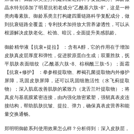
晶水特别添加了明星抗初老成分“乙酰基六肽-8”，这是一种
类肉毒素肽。御龄系类主打构建四重链路科学复配成分，做
到抗衰链路全覆盖；专利技术加持放大营养渗透性，可以从
根源解决皮肤老化、松弛、暗沉，全面提升美感肌龄。
御龄精华液【抗衰+提拉】 ：含有A醇，它的作用在于增加
皮肤真皮层厚度和弹性，促进胶原蛋白生成；双重胜肽，抚
平肌肤表面细纹（乙酰基六肽-8、棕榈酰三肽-5）；面霜
【抗衰+修护】 ：拳参根提取物、桦褐孔菌提取物内外修护
屏障，巩固皮肤屏障，还可以巩固细胞活性（水飞蓟提取
物）；深入肌底改善肌肤的紧致力（龙舌兰叶提取物）；将
真皮与基底膜紧密连接，由内强化致密紧塑，强韧真表皮连
接结构，帮助肌肤抗皱、提拉、弹力，确保真表皮营养和能
量交换通畅。
郑明明御龄系列使用效果怎么样？分析得到：深入皮肤层，