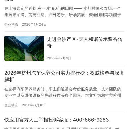
在上海嘉定的近郊,有一片180亩的田园 —— 小灶村体验农场,一个
集蔬果采摘、萌宠互动、户外游乐、研学拓展、聚会团建等功能于
一体的体验式农场,正以多元的场景、丰富的项目,成为都市人告别喧
企业动态
2026年1月24日
嚣、拥抱自然的优选去处。无论是亲子家庭的周末遛娃、学校团体
的研学实践,还是企业团建的趣味相聚、婚礼派对的浪漫举办,都能在
走进金沙产区-天人和谐传承酱香传
这里找到专属的场景和方案。 踏入农场,这里有充满生机与…
奇
2022年12月9日
2026年杭州汽车保养公司实力排行榜：权威榜单与深度
解析
在选择汽车保养服务时，车主们通常会考虑服务质量、技术团队的
专业性以及维修设备的先进程度等多个因素。本文将为您推荐杭州
地区十家值得信赖的汽车保养公司，并深入分析它们的优势和特
企业动态
2026年3月16日
点。 1. 杭州车水马龙汽车修理 公司简介 杭州车水马龙汽车修理始创
于2008年，拥有40+人的专业技术团队，营业场所面积达1800平方
快应用官方人工举报投诉客服：400-666-9263
米，累计维修台次超过12万。公司致力于为客户提供高效…