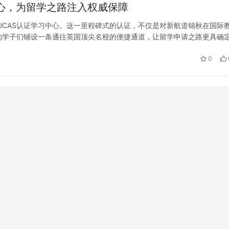
中心，为留学之路注入权威保障
UCAS认证学习中心。这一里程碑式的认证，不仅是对新航道锦秋在国际
的学子们铺设一条通往英国顶尖名校的便捷通道，让留学申请之路更具确
划申请英国大学本科的学生来说，UCAS是绕不开的关键存在。UCAS全…
0