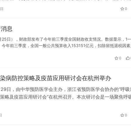
湘家荡区域（七星街道）党工委书记何珊瑚，南湖区副区长、公
7日
0
记、局长吕卫强，公司党委副书记、工会主席鲁长春，综合建造
记、经理郑晨，副经理程绪想以及各单位党员代表参加仪式。 
新消息
…
10月25日），财政部发布了今年前三季度全国财政收支情况。数据显示，1—
今年前三季度，全国一般公共预算收入153151亿元，扣除留抵退税因素
）在扣除留抵退税因素后增长2%，国内消费税（7.3…
0
势赋能，七朵集团全国中高层管理
遥望X27主题公园首创遥逸艺术空
之澳门之旅
空梭行特展
染病防控策略及疫苗应用研讨会在杭州举办
3月29日，由中华预防医学会主办，浙江省预防医学会协办的“呼吸
策略及疫苗应用研讨会”在杭州召开。本次研讨会是一场聚焦呼
的学术型会议，旨在提升公共卫生服务水平，增强大众对呼吸道
意识。会议汇聚了众多国内外知名专家学者、疾病预防控制领域
日
0
同探讨呼吸道传染病的防控策略与疫苗应用。 呼吸道传染病防
…