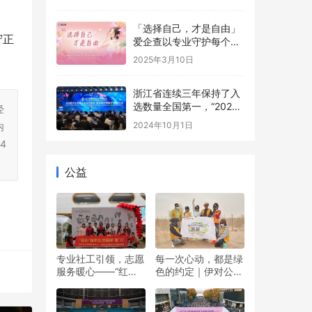
新潮流
「选择自己，才是自由」
守正
爱企查以专业守护每个选
择
2025年3月10日
浙江省连续三年保持了入
选数量全国第一，“2024
经
数字贸易系列评选”在杭州
2024年10月1日
内
发布
4
公益
专业社工引领，志愿
每一次心动，都是绿
服务暖心——“红心”
色的约定｜伊对公益
暖冬日 志愿伴“童”行
圆满落幕，责任与爱
双向奔赴