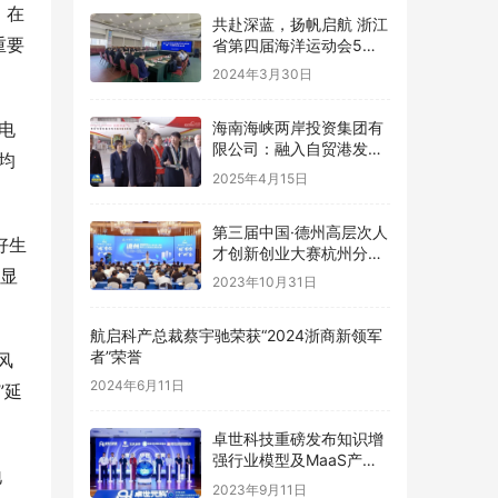
，在
共赴深蓝，扬帆启航 浙江
重要
省第四届海洋运动会5月
舟山嵊泗举办
2024年3月30日
电
海南海峡两岸投资集团有
限公司：融入自贸港发
均
展，共筑产业新未来
2025年4月15日
第三届中国·德州高层次人
好生
才创新创业大赛杭州分赛
成功举办
彰显
2023年10月31日
航启科产总裁蔡宇驰荣获“2024浙商新领军
者”荣誉
风
2024年6月11日
”延
卓世科技重磅发布知识增
强行业模型及MaaS产品
地
系列 引领企业数字化变革
2023年9月11日