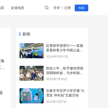
酒店
企业动态
登录
注册
投稿
新闻
赴青助学浙里行——首届
君霖杯青少年书画公益大
赛（青海站） –海西州中
2024年10月11日
小学生书画大赛公益活动
珠海
工，
助农八年，歌手缪杰用侗
语唱响村超，为乡村振兴
呐喊助威
2023年7月31日
石家庄市宫尹小学开展“大
器
雪至 仲冬始”主题活动
2022年12月7日