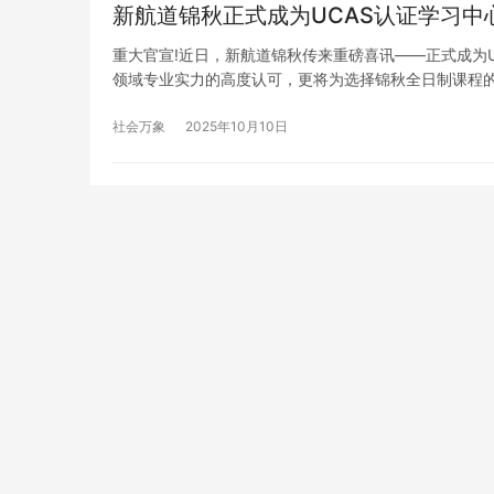
新航道锦秋正式成为UCAS认证学习
重大官宣!近日，新航道锦秋传来重磅喜讯——正式成为
领域专业实力的高度认可，更将为选择锦秋全日制课程
与优势。 UCAS： 英国留学申请的“核心枢纽” 对于计
社会万象
2025年10月10日