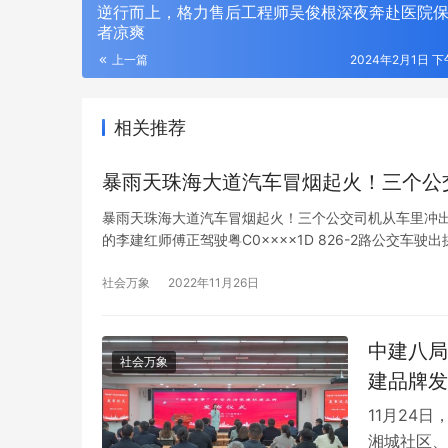
逆行而上，格力售后工程师吴俊根深夜奔赴医院
者凉爽
上一篇
2024年2月1日 下午
相关推荐
暴雨天珠海大道汽车冒烟起火！三个公
暴雨天珠海大道汽车冒烟起火！三个公交司机从车里冲出
的李建红师傅正驾驶粤C0××××1D 826-2路公交
交站时，发现路边停着一辆黑色轿车，后备箱大开着，司
社会万象
2022年11月26日
中建八局
社会万象
建品牌发
11月24
湘城社区、