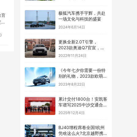
​极狐汽车携手宇辉，共赴
教育
一场文化与科技的盛宴
定性
2024年6月14日
0
更换全新2.0T引擎，
2023款奥迪Q7官宣，配
真四驱，售价63.28
2022年11月24日
《今年七夕你需要一份特
别的礼物，2023款欧萌达
浪漫之选》
2023年8月22日
累计交付1800台！安凯客
车谱写2025中沙交通合作
新篇章
2025年12月4日
BJ40增程席卷全国!杭州
凭啥这么火?北京越野携