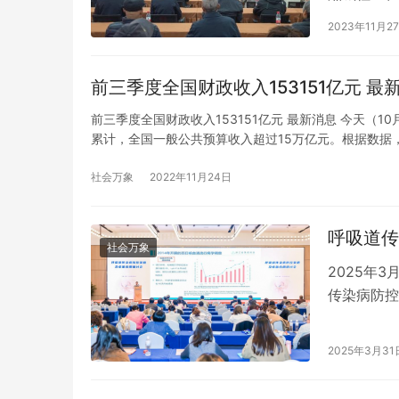
区委常委、
2023年11月2
分局党委书
聚焦新一代信息技术，一场大赛打通科创资
司党总支书
源
前三季度全国财政收入153151亿元 最
瑚表示，在
前三季度全国财政收入153151亿元 最新消息 今天（
累计，全国一般公共预算收入超过15万亿元。根据数据，
长4.1%。 从主体税种来看，国内增值税（33347亿元
社会万象
2022年11月24日
2023蓄
领导力提升
呼吸道传
社会万象
2025年
传染病防控
传染病防控
染病的预防
2025年3月31
关人员，共
略及疫苗应