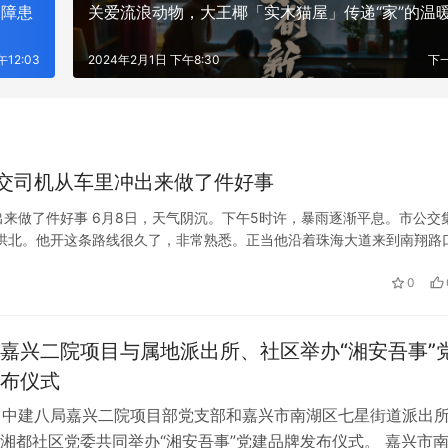
保障患
关爱流浪动物，大王椰「实木猫屋」传递“家”的温
12:03
2024年2月1日 下午8:30
下
交司机从车里冲出来做了件好事
来做了件好事 6月8日，天气阴沉。下午5时许，暴雨逐渐平息。市公交
车驶出拱北。他开这条路线很久了，非常熟悉。正当他沿着珠海大道来到南翔路
机焦急地走来走去。 更让人担心的是，车头冒着浓烟。估计是车头着…
0
嘉兴二院项目与属地派出所、社区举办“湘安吾事”
布仪式
日，中建八局嘉兴二院项目部党支部和嘉兴市南湖区七星街道派出
湘都社区党委共同举办“湘安吾事”党建品牌发布仪式。 嘉兴市