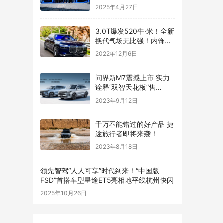
专属礼遇向车主 “表白”
2025年4月27日
3.0T爆发520牛·米！全新
换代气场无比强！内饰跟
S级正面刚！
2022年12月6日
问界新M7震撼上市 实力
诠释“双智天花板”售
24.98万起
2023年9月12日
千万不能错过的好产品 捷
途旅行者即将来袭！
2023年8月18日
领先智驾“人人可享”时代到来！“中国版
FSD”首搭车型星途ET5亮相地平线杭州快闪
2025年10月26日