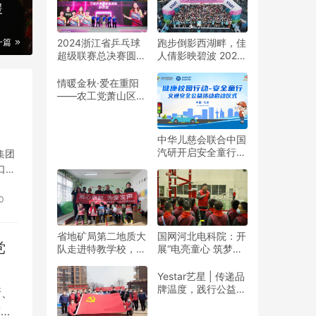
暖
2024浙江省乒乓球
跑步倒影西湖畔，佳
一篇
超级联赛总决赛圆满
人倩影映碧波 2024
收官
杭州女子半程马拉松
靓丽开赛
情暖金秋·爱在重阳
——农工党萧山区基
层委联合萧山义桥镇
政府开展重阳公益行
动！
中华儿慈会联合中国
汽研开启安全童行公
集团
益活动
口公
0
省地矿局第二地质大
国网河北电科院：开
党
队走进特教学校，暖
展“电亮童心 筑梦未
春与爱同行
来”志愿活动
Yestar艺星 | 传递品
牌温度，践行公益之
所、
美
南湖