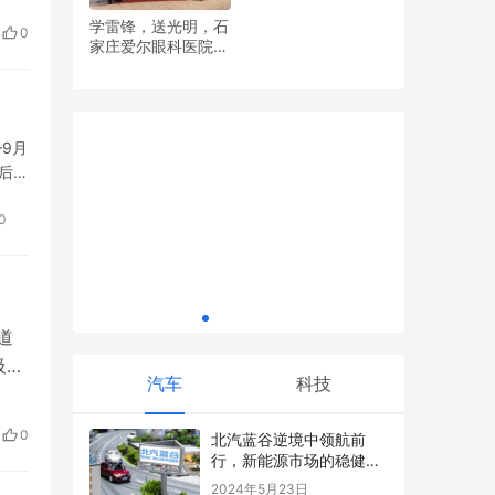
安
学雷锋，送光明，石
0
“漂出新玩
家庄爱尔眼科医院党
公
百安居荣光加冕新征程：质量诚信筑基 原创
2024柳
支部开展眼健康义诊
何珊
设计点睛 口碑服务致远
河流旅行
活动
9月
后增
0
间站：时
道
吸道
汽车
科技
传
相
0
北汽蓝谷逆境中领航前
控策
行，新能源市场的稳健舵
手
2024年5月23日