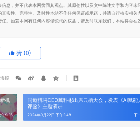
多信息，并不代表本网赞同其观点。其原创性以及文中陈述文字和内容未
一铁站口被大量共享单车堵死 网
SUNNY WHITE 自然博物馆奇妙夜·
的真实性、完整性、及时性本站不作任何保证或承诺，并请自行核实相关
圈才能进站
冬新品发布会
责任。如若本网有任何内容侵犯您的权益，请及时联系我们，本站将会在2
赞
(0)
海报
理新机
同道猎聘CEO戴科彬出席云栖大会，发表《AI赋能
评鉴》主题演讲
午9:26
2024年9月22日 下午2:48
下