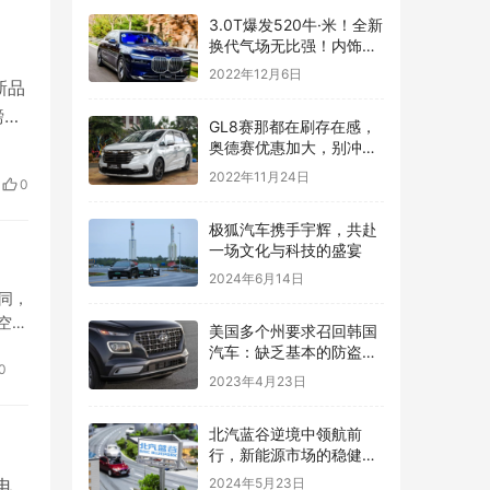
3.0T爆发520牛·米！全新
换代气场无比强！内饰跟
S级正面刚！
2022年12月6日
新品
磅炸
GL8赛那都在刷存在感，
此惊
奥德赛优惠加大，别冲动
买二手混动版
费
2022年11月24日
0
​极狐汽车携手宇辉，共赴
一场文化与科技的盛宴
2024年6月14日
协同，
空飞
美国多个州要求召回韩国
汽车：缺乏基本的防盗装
0
置 危及公共安全
2023年4月23日
北汽蓝谷逆境中领航前
行，新能源市场的稳健舵
手
电
2024年5月23日