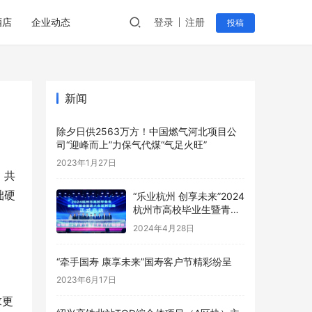
酒店
企业动态
登录
注册
投稿
新闻
除夕日供2563万方！中国燃气河北项目公
司“迎峰而上”力保气代煤“气足火旺”
2023年1月27日
、共
础硬
“乐业杭州 创享未来”2024
杭州市高校毕业生暨青年
就业促进大会圆满举行
2024年4月28日
“牵手国寿 康享未来”国寿客户节精彩纷呈
2023年6月17日
求更