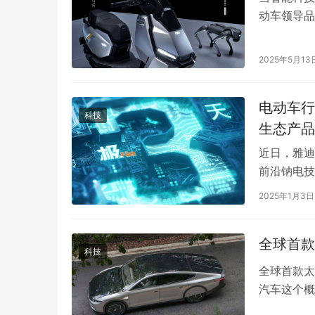
动车领导品
能灭霸”之
动品牌生态
2025年5月13
重新定义两
代潮流…
电动车行
科技
生态产品
近日，雅迪
前沿钠电技
新技术和产
2025年1月3日
荆天街举行
华宇极Na
全球首款
略雅迪…
科技
全球首款太
汽车这个概
想，而在如