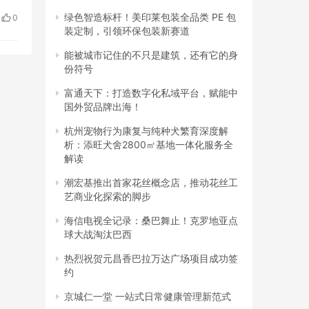
也是
绿色智造标杆！美印莱包装全品类 PE 包
0
装定制，引领环保包装新赛道
能被城市记住的不只是建筑，还有它的身
份符号
富通天下：打造数字化私域平台，赋能中
国外贸品牌出海！
杭州宠物行为康复与纯种犬繁育深度解
析：添旺犬舍2800㎡基地一体化服务全
解读
潮宏基推出首家花丝概念店，推动花丝工
艺商业化探索的脚步
海信电视全记录：桑巴舞止！克罗地亚点
球大战淘汰巴西
热烈祝贺元昌香巴拉万达广场项目成功签
约
京城仁一堂 一站式日常健康管理新范式