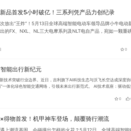
新品首发5小时破亿！三系列凭产品力创纪录
次放出“王炸”！5月13日全球高端智能电动车领导品牌小牛电动
出的FX、NXL、NL三大电摩系列及NLT电自产品，宛如一颗重
场。首发5小时，全渠道销售额破1亿、全网销量10323台，如
让人不禁发问：小牛电动这次到底是给产品加了什么buff，让消
日
0
?​ 谈及电摩必看性能，小牛电动这次的新品从性能来看爆…
”智能出行新纪元
以创新技术突破行业边界。近日，吉利旗下AI科技生态与沃飞长空达成深度
面”一体化绿色智能交通网络，引领未来出行新范式。 AI技术底座：驱动低
布局，其主力产品AE200电动垂直起降航空器（eVTO…
0
×得物首发！机甲神车登场，颠覆骑行潮流
遇上潮流基因，会碰撞出怎样的火花？5月12日，全球高端智能