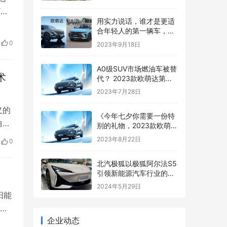
“性
用实力说话，谁才是更适
牛电
合年轻人的第一辆车，
，
2023款欧萌达对比2023
0
2023年9月18日
Z世
款缤越COOL
A0级SUV市场燃油车被替
术
代？ 2023款欧萌达第一
个不同意！
2023年7月28日
义的
《今年七夕你需要一份特
迪全
别的礼物，2023款欧萌达
浪漫之选》
湖紫
2023年8月22日
0
示
领
​北汽极狐以极狐阿尔法S5
引领新能源汽车行业的新
潮流
2024年5月29日
阳能
企业动态
解，