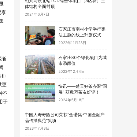
绍兴高铁北站TOD综合体项目（A区块）主
显
体结构全面封顶
鲲泰
2024年6月7日
集
石家庄市南村小学举行宪
法主题的线上升旗仪式
2022年11月28日
石家庄80个绿化项目为城
逐渐
市添颜值
腾
2022年12月4日
N框
供更
快讯——楚天好茶齐聚“国
展” 获数万茶友好评！
种不
2024年5月18日
用于
中国人寿寿险公司荣获“金诺奖·中国金融产
品传播典范”奖项
2023年7月3日