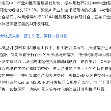
场景中，行业AI推理发展进程加快。据神州数码2024半年业绩
同比大幅增长273.3%。紧抓AI产业加速场景落地的机遇，神州
会期间，神州鲲泰举行2024AI推理场景伙伴研讨会，宣布打造
伴提供更完善的AI开发环境。
从模型训练转移到AI推理工作中。相比较训练而言，推理需求也
趋势。针对当前千行百业的AI推理场景需求，神州鲲泰与华为昇
发支持能力，现已构建起包括昇腾基础硬件、硬件平台、CAN
核心模块在内的昇腾能力中心，覆盖产业链全景，为生态伙伴提
和客户交付、整机集成生产和客户交付、整机OEM及客户交付三
造的KunTai M300-P01开发板已实现生产落地。可广泛适
零售、智慧园区、边缘机器人等多样化的边缘计算和推理场景。