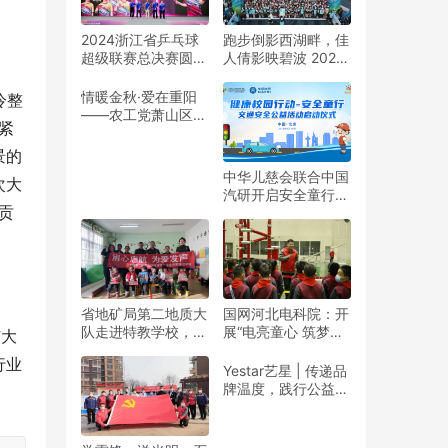
2024浙江省乒乓球
跑步倒影西湖畔，佳
超级联赛总决赛圆满
人倩影映碧波 2024
收官
杭州女子半程马拉松
靓丽开赛
情暖金秋·爱在重阳
冷整
——农工党萧山区基
紧
层委联合萧山义桥镇
政府开展重阳公益行
景的
动！
中华儿慈会联合中国
次大
汽研开启安全童行公
贡
益活动
省地矿局第二地质大
国网河北电科院：开
队走进特教学校，暖
展“电亮童心 筑梦未
广大
春与爱同行
来”志愿活动
行业
Yestar艺星 | 传递品
牌温度，践行公益之
美