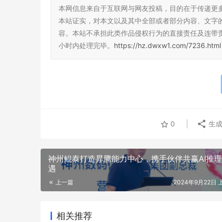
本网信息来自于互联网与网友投稿，目的在于传递更
第二届浙江清扬世纪联华街头篮球争霸赛即
江苏南京某
本站证实，对本文以及其中全部或者部分内容、文字
将盛大开幕！
友：表示绕
容。本站不承担此类作品侵权行为的直接责任及连带
小时内处理完毕。
https://hz.dwxw1.com/7236.html
0
生成
神州鲲泰打造昇腾能力中心，携手伙伴共赢AI推
遇
上一篇
2024年9月22日 上
相关推荐