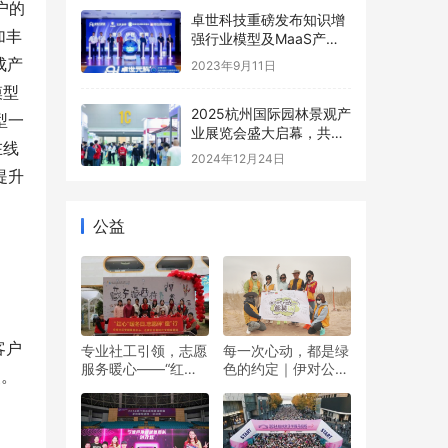
户的
卓世科技重磅发布知识增
加丰
强行业模型及MaaS产品
系列 引领企业数字化变革
成产
2023年9月11日
新潮流
模型
2025杭州国际园林景观产
型一
业展览会盛大启幕，共绘
在线
绿色生态新篇章
2024年12月24日
提升
公益
客户
专业社工引领，志愿
每一次心动，都是绿
服务暖心——“红心”
色的约定｜伊对公益
照。
暖冬日 志愿伴“童”行
圆满落幕，责任与爱
双向奔赴