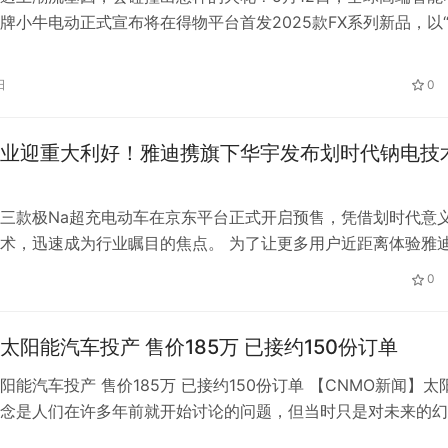
牌小牛电动正式宣布将在得物平台首发2025款FX系列新品，以
姿开启电动出行新纪元。这场科技与潮流的双向奔赴，不仅是小
的进一步拓展，更是在以千元级价格万元级配置的颠覆性产品力
日
0
轮出行体验。 【品牌入驻：潮流圈层的新势力】 得物平台作为
业迎重大利好！雅迪携旗下华宇发布划时代钠电技
三款极Na超充电动车在京东平台正式开启预售，凭借划时代意
术，迅速成为行业瞩目的焦点。 为了让更多用户近距离体验雅
品，便于现场提车，雅迪将于1月4日-1月6日在杭州市西湖区龙
0
线下钠电快闪活动。届时，不仅有钠电电动车亮相，还将全面展
超充服务、极Na钠电池、极Na智慧平台等创新科技，让用户提前
太阳能汽车投产 售价185万 已接约150份订单
阳能汽车投产 售价185万 已接约150份订单 【CNMO新闻】太
念是人们在许多年前就开始讨论的问题，但当时只是对未来的幻
今这一理念已经真正开始走向人们的生活。 近日，据CNMO了