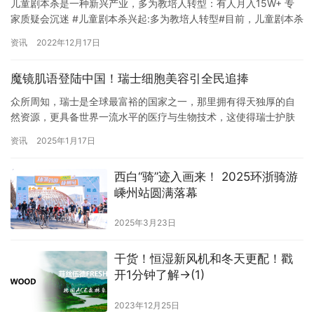
儿童剧本杀是一种新兴产业，多为教培人转型：有人月入15W+ 专
家质疑会沉迷 #儿童剧本杀兴起:多为教培人转型#目前，儿童剧本杀
是一种新兴产业，是教培行业的一个机遇，有很大的发展空间，但
资讯
2022年12月17日
也难免存在一些问题。” 剧本的参差不齐、儿童的时间及自主消费力
都有限，成为入局儿童剧本杀需要持续考虑和探索的问题。”随着 ”
魔镜肌语登陆中国！瑞士细胞美容引全民追捧
双减 ” 政策的落地和持续推进，一种新兴的教育娱乐…
众所周知，瑞士是全球最富裕的国家之一，那里拥有得天独厚的自
然资源，更具备世界一流水平的医疗与生物技术，这使得瑞士护肤
品成为“高品质”的代名词，像VALMONT法尔曼、La Prairie莱珀妮
资讯
2025年1月17日
等国际顶奢护肤品都是原产自瑞士。中国作为全球第一的化妆品消
费大国，不少瑞士本土品牌在近年来都纷纷选择拓展深耕我国市
西白“骑”迹入画来！ 2025环浙骑游
场，Lé Miroir（中文译名：魔镜肌语）便是其中一…
嵊州站圆满落幕
2025年3月23日
干货！恒湿新风机和冬天更配！戳
开1分钟了解→(1)
2023年12月25日