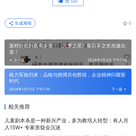
赞
(0)
生成海报
0
派对游戏到底有多香？《元梦之星》集百家之长光速出
道！
上一篇
2024年1月3日 下午7:19
格力军旅归来：品格与拼搏共创辉煌，企业精神闪耀新
时代
2024年1月11日 下午1:35
下一篇
相关推荐
儿童剧本杀是一种新兴产业，多为教培人转型：有人月
入15W+ 专家质疑会沉迷