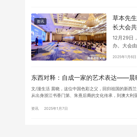
草本先生
资讯
长大会共
12月29
办。大会由
新华网承办
2025年1月6日
字经济等领
牌荣获“2
东西对释：自成一家的艺术表达——晨
创新实践…
文/漫生活 晨晓，这位中国色彩之父，回归祖国的新西
从出身浙江书香门第、朱熹后裔的文化传承，到澳大利
表现主义”风格，构建了一个融合东西文化的艺术世界。 《白
资讯
2025年1月7日