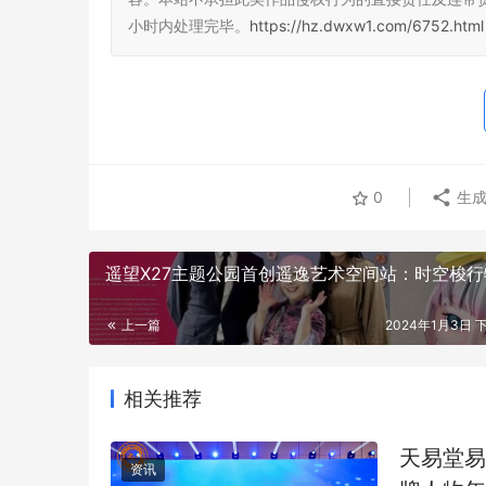
小时内处理完毕。
https://hz.dwxw1.com/6752.html
0
生成
遥望X27主题公园首创遥逸艺术空间站：时空梭行
上一篇
2024年1月3日 下
相关推荐
天易堂易
资讯