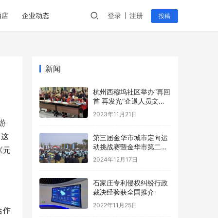
酒店
企业动态
登录
注册
投稿
新闻
杭州西穆坞社区举办“再回
首 再发光”企退人员文艺
汇演
2023年11月21日
游
。这
第三届金华市城市定向运
动挑战赛暨金华市第二届
《元
青少年定向锦标赛圆满落
2024年12月17日
幕
石家庄专利侵权纠纷行政
裁决经验获全国推介
2022年11月25日
合作