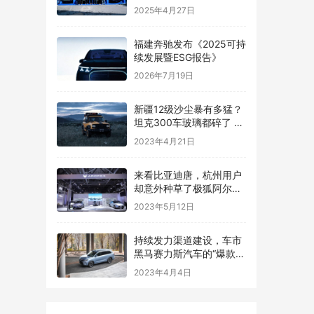
专属礼遇向车主 “表白”
2025年4月27日
福建奔驰发布《2025可持
续发展暨ESG报告》
2026年7月19日
新疆12级沙尘暴有多猛？
坦克300车玻璃都碎了 有
车主被困10小时
2023年4月21日
来看比亚迪唐，杭州用户
却意外种草了极狐阿尔法
T
2023年5月12日
持续发力渠道建设，车市
黑马赛力斯汽车的“爆款思
路”
2023年4月4日