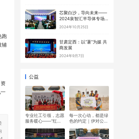
芯聚白沙，导向未来——
2024泉智汇半导体专场路
演精彩回顾
2024年10月25日
色跑
甘肃定西：以“薯”为媒 共
技辅
商发展
2024年9月7日
公益
，资
讯一
专业社工引领，志愿
每一次心动，都是绿
服务暖心——“红心”
色的约定｜伊对公益
经
暖冬日 志愿伴“童”行
圆满落幕，责任与爱
内
双向奔赴
4