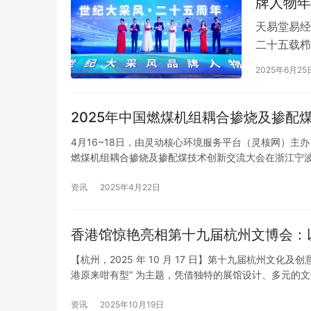
牌人物年
天易堂易经
锋锂业
专家称普通读者无法鉴赏贾浅浅的诗,怕大家
长沙一男生
二十五载栉
心脏受不了！
老师都要消
采风品牌人
2025年6月25
网、《华夏
办，汇聚了
2025年中国燃煤机组耦合掺烧及掺配
分享品牌创
4月16~18日，由灵动核心环境服务平台（灵核网）主
燃煤机组耦合掺烧及掺配煤技术创新交流大会在浙江宁波
部门、科研机构、企业等各方力量，共同探讨如何依循
展…
资讯
2025年4月22日
香港馆惊艳亮相第十九届杭州文博会：
【杭州，2025 年 10 月 17 日】第十九届杭州文化
港原来咁有型” 为主题，凭借独特的展馆设计、多元的
产业交流的重要平台。 独特设计：复刻香港肌理，解构
资讯
2025年10月19日