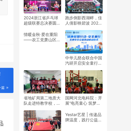
2024浙江省乒乓球
跑步倒影西湖畔，佳
超级联赛总决赛圆满
人倩影映碧波 2024
收官
杭州女子半程马拉松
靓丽开赛
情暖金秋·爱在重阳
——农工党萧山区基
层委联合萧山义桥镇
政府开展重阳公益行
动！
中华儿慈会联合中国
汽研开启安全童行公
益活动
！
一篇
省地矿局第二地质大
国网河北电科院：开
队走进特教学校，暖
展“电亮童心 筑梦未
春与爱同行
来”志愿活动
Yestar艺星 | 传递品
牌温度，践行公益之
品
美