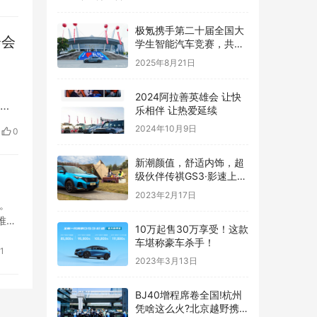
极氪携手第二十届全国大
会会
学生智能汽车竞赛，共创
智能化生态发展
2025年8月21日
2024阿拉善英雄会 让快
、
乐相伴 让热爱延续
数
2024年10月9日
0
品
献和
新潮颜值，舒适内饰，超
级伙伴传祺GS3·影速上线
啦！
2023年2月17日
。
唯美
10万起售30万享受！这款
车堪称豪车杀手！
1
2023年3月13日
BJ40增程席卷全国!杭州
凭啥这么火?北京越野携