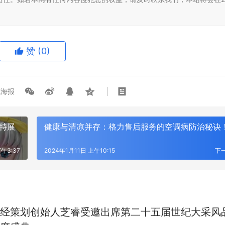
赞
(0)
海报
特展
健康与清凉并存：格力售后服务的空调病防治秘诀
午3:37
2024年1月11日 上午10:15
下
经策划创始人芝睿受邀出席第二十五届世纪大采风