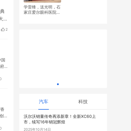
学雷锋，送光明，石
典
家庄爱尔眼科医院党
义乌品牌抱团出海，Yiwu Selection品牌出
时习堂 深
支部开展眼健康义诊
大
海集合店开业首日签约1.2亿
方案
活动
央
2
堂，
中国
政府
量发
通过
0
汽车
科技
“香
创
沃尔沃销量传奇再添新章！全新XC60上
市，续写16年销冠辉煌
0
2025年10月14日