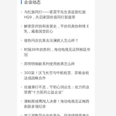
企业动态
与红旗同行——霍震宇先生喜提新红旗
HQ9，共启家国价值同行新篇章
解密苏州协和发展史，平价经典协和维 E
乳，藏着国货匠心
做热玛吉抗衰去法澜娇人怎么样？
时隔36年的胜利，海信电视见证阿根廷夺
冠
郑明明御龄系列使用效果怎么样
300架！沃飞长空与中航租赁、苏银金租
达成战略合作
佐健康行不息，守初心润众生：佐力药业
荣膺“十大医药公益企业”
潘帕斯雄鹰闯入决赛！海信电视见证梅西
刷新多项纪录
第三届数贸会在杭举办，同道猎聘受邀出