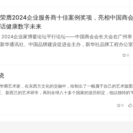
荣膺2024企业服务商十佳案例奖项，亮相中国商
话健康数字未来
日，2024企业家博鳌论坛平行论坛——中国商会会长大会在广州举
新华通讯社、中国品牌建设促进会主办，新华社品牌工程办公室
，以“新质引领，数创未来”为主题，聚焦数字技术、数字融合、
0
域展开讨论，在此次大会上广州康兮乐健康科技公司携草本先生
024企业服务商十佳案例奖”，表彰其在健康与科技领域的卓越贡
晓
兰华裔艺术家，在东西方文化的交融中，绘制出了一幅属于自己的艺术版图
亚、新西兰的艺术研学，再到全球八十多个国家的游历积淀，他以独特的“
堤苏堤之荷》 油画 1.45m x 3.6m 从中国到新西兰：文化基…
0