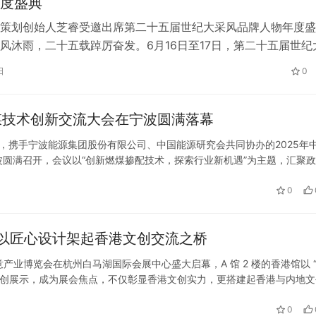
度盛典
策划创始人芝睿受邀出席第二十五届世纪大采风品牌人物年度盛
刚进高中就被清华录取 写的文章
风沐雨，二十五载踔厉奋发。6月16日至17日，第二十五届世纪
化很久
物年度盛典暨二十五周年庆典在杭州圆满落幕。 本届盛典由亿
日
0
英才》电视栏目联合多家媒体共同主办，中世采文化发展集团承
来自全国政、商、产、学、研、媒等各界代表1000余位齐聚一
煤技术创新交流大会在宁波圆满落幕
新…
办，携手宁波能源集团股份有限公司、中国能源研究会共同协办的2025年
圆满召开，会议以“创新燃煤掺配技术，探索行业新机遇”为主题，汇聚
政策导向、挖掘行业潜力、攻克技术难题、加速成果转化，推动行业高质
一场关于安全的大考 红旗天工满分
0
以匠心设计架起香港文创交流之桥
及创意产业博览会在杭州白马湖国际会展中心盛大启幕，A 馆 2 楼的香港馆以 
文创展示，成为展会焦点，不仅彰显香港文创实力，更搭建起香港与内地文
创意内核 香港馆的设计深度呼应香港的工艺精神与城市特质…
0