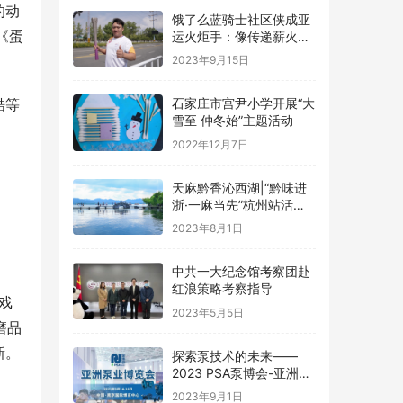
的动
饿了么蓝骑士社区侠成亚
《蛋
运火炬手：像传递薪火一
样传递好每份订单
2023年9月15日
酷等
石家庄市宫尹小学开展“大
雪至 仲冬始”主题活动
2022年12月7日
天麻黔香沁西湖|“黔味进
浙·一麻当先”杭州站活动
圆满举行！
2023年8月1日
中共一大纪念馆考察团赴
红浪策略考察指导
戏
2023年5月5日
磨品
新。
探索泵技术的未来——
2023 PSA泵博会-亚洲泵
业博览会 中国南京
2023年9月1日