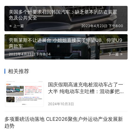
美国多个州要求召回韩国汽车：缺乏基本的防盗装置
危及公共安全
上一篇
2023年4月23日 下午8:00
劳斯莱斯不让进展台 小姐姐直接买了仰望U8、仰望U9
两款车
2023年4月23日 下午8:04
下一篇
相关推荐
国庆假期高速充电桩混动车占了一
大半 纯电动车主吐槽：混动爹把快
充干成了慢充
2024年10月3日
多项重磅活动落地 CLE2026聚焦户外运动产业发展新
趋势