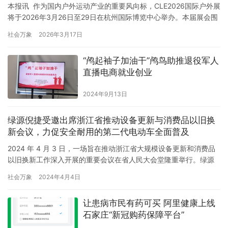
本报讯 作为国内户外运动产业的重要风向标，CLE2026国际户外展
将于2026年3月26日至29日在杭州国际博览中心举办。本届展会围
绕“破解产业痛点、引领发展趋势、落地创新价值”的核心思路，集结
社会万象
2026年3月17日
户外全产业链资源，设置产业会议、行业奖项评选、互动体验三大
核心板块，通过零售商联盟共建、可持续发展路径研讨、行业标杆
“鸬起袖子加油干”鸬鸟助推退役军人
评选、达人产业对话等一系列活动，为从业者搭建交流…
直播电商就业创业
2024年9月13日
绿源倪捷受邀出席浙江省推动设备更新与消费品以旧换
新会议，力促安全耐用的第二代电动车全面普及
2024 年 4 月 3 日，一场旨在推动浙江省大规模设备更新和消费品
以旧换新工作深入开展的重要会议在省人民大会堂隆重举行。绿源
作为电动车行业的唯一代表，受邀参与了此次会议。绿源集团控股
社会万象
2024年4月4日
有限公司董事局主席倪捷亲临现场，深入参与讨论电动车以旧换新
的实施方案。 作为电动车行业的领军企业，绿源一直积极响应政府
让患病市民有药可买 阿里健康上线
号召。随着电动车技术的不断进步和市场的快速发展，许多老旧…
石家庄“新冠购药保障平台”