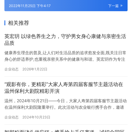
2022年11月25日 下午4:17
下一篇
相关推荐
英宏玥 以绿色养生之力，守护男女身心康健与亲密生活
品质
健康养生理念的普及,让人们对生活品质的追求愈发全面,既关注日常
身心的舒适养护,也重视亲密关系中的健康与和谐。英宏玥作为专注
复春用品综合运营的健康管理平台,正是基于这一核心需求,将“有情
企业动态
2026年1月22日
有趣,健康不伤身体”的理念深植于品牌发展的每一环,以“爱自己,爱家
人”为价值导向,聚焦男女生理特点与健康痛点,打造高质平价、绿色
“观影有你，更精彩”大家人寿第四届客服节主题活动在
健康的养生产品体系,用科学温和的调理方案,助力每…
温州保利大剧院精彩开演
温州，2024年10月21日——今日，大家人寿第四届客服节主题活动
在温州保利大剧院隆重举行。此次活动与农业银行携手合作，邀请
了100名客户亲临现场，共同享受了一场视听与心灵的双重盛宴。
企业动态
2024年10月23日
活动以《圆舞曲的秘密》为开场，这部集悬疑与艺术于一体的舞台
剧，以其跌宕起伏的剧情和精湛的表演，为现场观众带来了视觉与