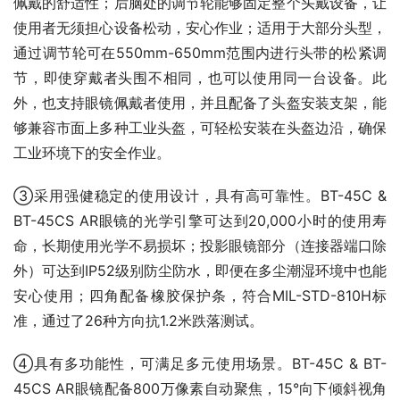
佩戴的舒适性；后脑处的调节轮能够固定整个头戴设备，让
使用者无须担心设备松动，安心作业；适用于大部分头型，
通过调节轮可在550mm-650mm范围内进行头带的松紧调
节，即使穿戴者头围不相同，也可以使用同一台设备。此
外，也支持眼镜佩戴者使用，并且配备了头盔安装支架，能
够兼容市面上多种工业头盔，可轻松安装在头盔边沿，确保
工业环境下的安全作业。
③采用强健稳定的使用设计，具有高可靠性。BT-45C & 
BT-45CS AR眼镜的光学引擎可达到20,000小时的使用寿
命，长期使用光学不易损坏；投影眼镜部分（连接器端口除
外）可达到IP52级别防尘防水，即便在多尘潮湿环境中也能
安心使用；四角配备橡胶保护条，符合MIL-STD-810H标
准，通过了26种方向抗1.2米跌落测试。
④具有多功能性，可满足多元使用场景。BT-45C & BT-
45CS AR眼镜配备800万像素自动聚焦，15°向下倾斜视角