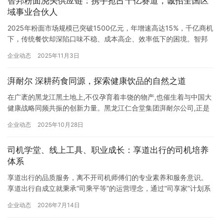
智邦粉面浇头供应链：携手抢占千亿赛道，诚招全国区
听觉的极致享受，传递了关于信任与坚持的深刻主题。为了确保现…
域事业合伙人
2025年粉面市场规模已突破1500亿元，年增速高达15%，千亿商机
下，传统餐饮却深陷口味不稳、成本高企、效率低下的困境。智邦
粉面浇头供应链，以17年专业沉淀与万店口碑认证，成为破局关
企业动态
2025年11月3日
键，现开放全国区域事业合伙人招募，邀您共掌餐饮供应链黄金风
口。 关于智邦：粉面餐饮的供应链引擎 智邦粉面浇头供应链，隶属
湃耐尔 深耕药食同源，探索健康饮品的自然之道
于东莞市智邦食品有限公司，是专注于粉面领域的食品综合服务…
在广袤的黑龙江黑土地上,不仅孕育着丰饶的物产,也催生着与中国大
健康战略同频共振的创新力量。黑龙江仁合堂集团湃耐尔公司,正是
在这片沃土上成长起来的一家特色企业。在中共党员、总经理廉润
企业动态
2025年10月28日
发的带领下,湃耐尔正以其独特的产业视角和扎实的科研实践,朝着
“打造中国药食同源健康饮品全产业链孵化生态平台”的目标稳步迈
司机学堂、线上工具、职业成长：享道出行的司机培养
进。 党建引领与产业报国的深度融合 作为一名有着坚定信念的共…
体系
享道出行的品质服务，离不开司机师傅们的专业素养和服务意识。
享道出行自成立就秉承“司乘平等”的运营理念，通过“司享家”计划系
统培养司机，不仅关心司机的收入，也关心司机的日常生活、工作
企业动态
2026年7月14日
体验提升和职业发展，提升司机的归属感。从新手司机到品质专车
司机，享道出行通过系统化的培养体系，让每一位加入平台的司机