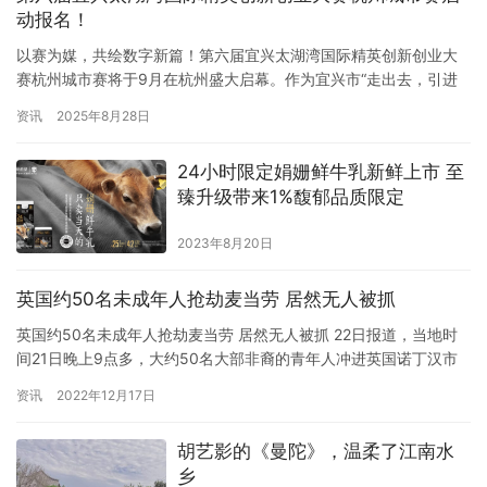
动报名！
含15…
以赛为媒，共绘数字新篇！第六届宜兴太湖湾国际精英创新创业大
赛杭州城市赛将于9月在杭州盛大启幕。作为宜兴市“走出去，引进
来”“以赛聚才、以赛促产”的旗舰品牌赛事，本届杭州城市赛将依托
资讯
2025年8月28日
杭州“数字之城”的创新沃土，通过“1场精准培训+1场巅峰对决+2场
前沿论坛+多场深度对接”的精彩组合，深度聚焦新一代信息技术的
24小时限定娟姗鲜牛乳新鲜上市 至
前沿创新与产业应用，全方位展示宜兴的科创魅力，诚邀全球…
臻升级带来1%馥郁品质限定
2023年8月20日
英国约50名未成年人抢劫麦当劳 居然无人被抓
英国约50名未成年人抢劫麦当劳 居然无人被抓 22日报道，当地时
间21日晚上9点多，大约50名大部非裔的青年人冲进英国诺丁汉市
中心的一家麦当劳“零元购”食物和饮料。目前，警方表示正在搜调监
资讯
2022年12月17日
控，不过尚未逮捕任何参与者。 大部分非裔年轻人围着麦当劳的柜
台拍摄或等待食物，而有七个人冲到柜台后面，“替大家”抢食物。麦
胡艺影的《曼陀》，温柔了江南水
当劳的店员则只能无奈地在一旁干着急，不过至少有一名…
乡