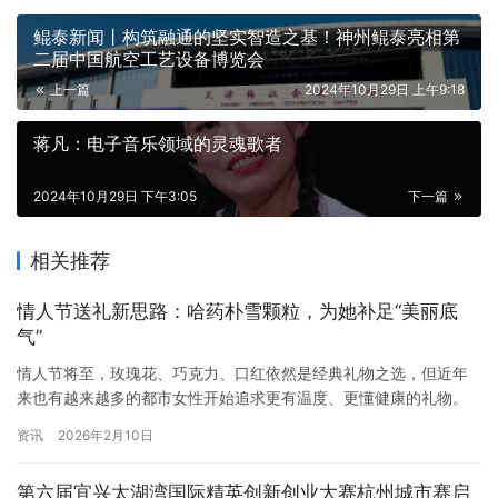
鲲泰新闻丨构筑融通的坚实智造之基！神州鲲泰亮相第
二届中国航空工艺设备博览会
上一篇
2024年10月29日 上午9:18
蒋凡：电子音乐领域的灵魂歌者
2024年10月29日 下午3:05
下一篇
相关推荐
情人节送礼新思路：哈药朴雪颗粒，为她补足“美丽底
气”
情人节将至，玫瑰花、巧克力、口红依然是经典礼物之选，但近年
来也有越来越多的都市女性开始追求更有温度、更懂健康的礼物。
她们不再满足于表面的浪漫，而是渴望一份能真正改善气色、提升
资讯
2026年2月10日
状态的贴心关怀。哈药旗下朴雪®铁锌多种维生素颗粒，正以“高含
量铁+多重营养”的科学配方，成为今年情人节送礼的新宠。 这款专
第六届宜兴太湖湾国际精英创新创业大赛杭州城市赛启
为需要补充铁、锌及多种维生素的成年女性设计的保健食品，每袋