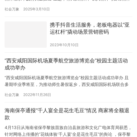
深度融合，化作服务民生的澎湃动力，在四省通衢之地奏响一曲激
社会万象
2025年3月10日
昂奋进的新时代雷锋精神交响曲。从广袤的乡村田野到繁华的城市
街巷，从助力乡村振兴的坚实脚步到推动绿色能源转型的创新实
携手抖音生活服务，老板电器以“亚
践，处处都跃动着石油红与雷锋精神的时代共鸣。 2025年，第62
运杠杆”撬动场景营销密码
个学…
2023年10月10日
“西安咸阳国际机场夏季航空旅游博览会”校园主题活动
成功举办
“西安咸阳国际机场夏季航空旅游博览会”校园主题活动成功举办 且
暑期毕业季将至，为推动师生暑假返乡，西安咸阳国际机场联合多
家航空公司，于6月17日至6月28日在长安大学、Xi安思源学院、Xi
社会万象
2022年11月26日
安培华学院、Xi安外国语大学、Xi安财经大学、Xi安工程大学等高校
成功举办了“Xi安咸阳国际机场暑期航空旅游交易会” 在此期间，Xi西
海南保亭通报“千人宴全是花生毛豆”情况 商家将全额退
安咸阳国际机场与各高校联合举办才艺展示…
款
4月13日从海南省保亭黎族苗族自治县旅游和文化广电体育局获悉，
针对网络上传播的“花钱体验‘千人宴’全是花生毛豆”的舆论 ，保亭黎