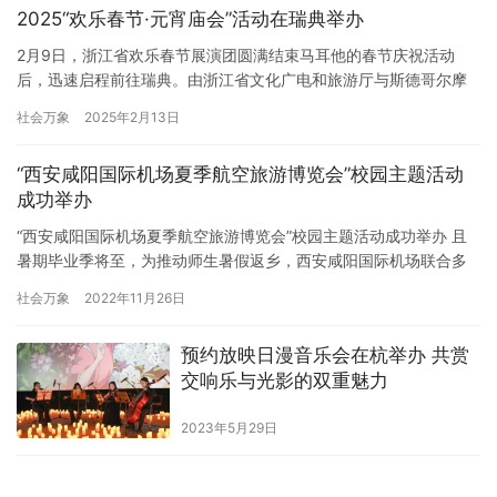
2025“欢乐春节·元宵庙会”活动在瑞典举办
2月9日，浙江省欢乐春节展演团圆满结束马耳他的春节庆祝活动
后，迅速启程前往瑞典。由浙江省文化广电和旅游厅与斯德哥尔摩
中国文化中心联合主办、浙江省文化馆承办的“欢乐春节·元宵庙会”
社会万象
2025年2月13日
活动，在瑞典国王岛国际学校和斯德哥尔摩中国文化中心相继展
开。 当地时间2月10日，浙江省文化馆携一系列富有中国年味且独
“西安咸阳国际机场夏季航空旅游博览会”校园主题活动
具浙江特色的文化项目走进瑞典国王岛国际学校，为约200名师生带
成功举办
来…
“西安咸阳国际机场夏季航空旅游博览会”校园主题活动成功举办 且
暑期毕业季将至，为推动师生暑假返乡，西安咸阳国际机场联合多
家航空公司，于6月17日至6月28日在长安大学、Xi安思源学院、Xi
社会万象
2022年11月26日
安培华学院、Xi安外国语大学、Xi安财经大学、Xi安工程大学等高校
成功举办了“Xi安咸阳国际机场暑期航空旅游交易会” 在此期间，Xi西
预约放映日漫音乐会在杭举办 共赏
安咸阳国际机场与各高校联合举办才艺展示…
交响乐与光影的双重魅力
2023年5月29日