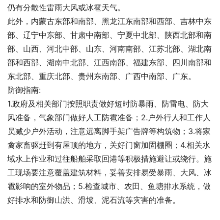
仍有分散性雷雨大风或冰雹天气。
此外，内蒙古东部和南部、黑龙江东南部和西部、吉林中东
部、辽宁中东部、甘肃中南部、宁夏中北部、陕西北部和南
部、山西、河北中部、山东、河南南部、江苏北部、湖北南
部和西部、湖南中北部、江西南部、福建东部、四川南部和
东北部、重庆北部、贵州东南部、广西中南部、广东。
防御指南:
1.政府及相关部门按照职责做好短时防暴雨、防雷电、防大
风准备，气象部门做好人工防雹准备；2.户外行人和工作人
员减少户外活动，注意远离脚手架广告牌等构筑物；3.将家
禽家畜驱赶到有屋顶的地方，关好门窗加固棚圈；4.相关水
域水上作业和过往船舶采取回港等积极措施避让或绕行。施
工现场要注意覆盖建筑材料，妥善安排易受暴雨、大风、冰
雹影响的室外物品；5.检查城市、农田、鱼塘排水系统，做
好排水和防御山洪、滑坡、泥石流等灾害的准备。