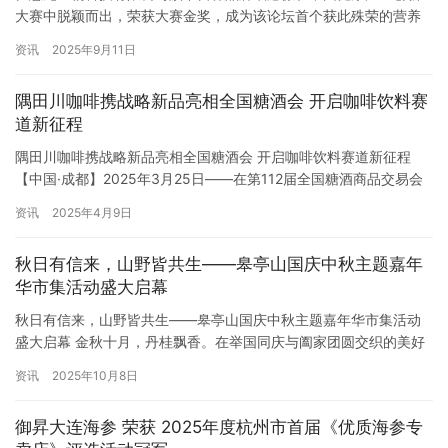
大赛中脱颖而出，荣获大赛金奖，成为该论坛首个获此殊荣的营养
补充类品牌，标志着我国健康产业在创新研发方面取得了新的突
资讯
2025年9月11日
破。 瑙癒愫品牌凭借其科学配比和精准营养的创新理念，获得了评
委专家的一致认可。 该产品融合10种必需营养素，特别添加了具有
隅田川咖啡携战略新品亮相全国糖酒会 开启咖啡饮料赛
神经保护功能的磷脂酰丝氨酸，针对颅脑损伤和术后恢复人群的特
道新征程
殊营养需…
隅田川咖啡携战略新品亮相全国糖酒会 开启咖啡饮料赛道新征程
【中国·成都】2025年3月25日——在第112届全国糖酒商品交易会
的璀璨舞台上，隅田川咖啡以”极客未来生活×文化创意消费”的双重
资讯
2025年4月9日
基因，正式宣告进军咖啡饮料（RTD）市场。这场以”一升美式 一生
美事”为主题的参展活动，不仅是品牌战略升级3.0的关键落子…
秋日有信来，山野皆共生——皋亭山国庆中秋主题嘉年
华市集活动盛大启幕
秋日有信来，山野皆共生——皋亭山国庆中秋主题嘉年华市集活动
盛大启幕 金秋十月，丹桂飘香。在举国同庆与阖家团圆交织的美好
时节，“秋日有信来 山野皆共生”皋亭山国庆中秋主题嘉年华市集于
资讯
2025年10月8日
近日在风景秀丽的皋亭山下火热开市。本次活动是由皋亭山杭州休
闲旅游中心联合丁兰街道共同主办，上城区人民政府及华数文化作
御昇大连海参 荣获 2025年度杭州市首届《优质海参专
为支持，杭州伯基广告策划有限公司倾力完成主题市集板块运营服