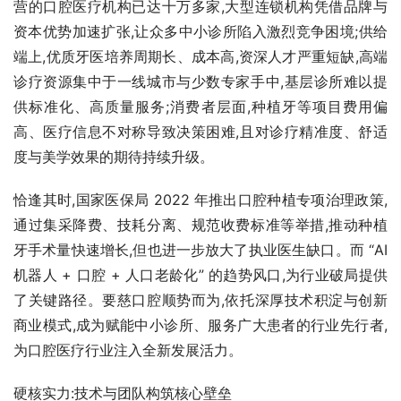
营的口腔医疗机构已达十万多家,大型连锁机构凭借品牌与
资本优势加速扩张,让众多中小诊所陷入激烈竞争困境;供给
端上,优质牙医培养周期长、成本高,资深人才严重短缺,高端
诊疗资源集中于一线城市与少数专家手中,基层诊所难以提
供标准化、高质量服务;消费者层面,种植牙等项目费用偏
高、医疗信息不对称导致决策困难,且对诊疗精准度、舒适
度与美学效果的期待持续升级。
恰逢其时,国家医保局 2022 年推出口腔种植专项治理政策,
通过集采降费、技耗分离、规范收费标准等举措,推动种植
牙手术量快速增长,但也进一步放大了执业医生缺口。而 “AI 
机器人 + 口腔 + 人口老龄化” 的趋势风口,为行业破局提供
了关键路径。要慈口腔顺势而为,依托深厚技术积淀与创新
商业模式,成为赋能中小诊所、服务广大患者的行业先行者,
为口腔医疗行业注入全新发展活力。
硬核实力:技术与团队构筑核心壁垒