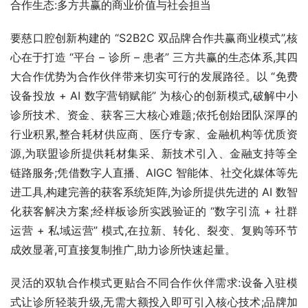
合作生态:多方共赢的商业价值与社会担当
要慈口腔创新构建的 “S2B2C 双品牌合作共赢商业模式”,核
心在于打造 “平台 – 诊所 – 患者” 三方共赢的生态体系,其四
大合作优势为合作伙伴带来切实可行的发展路径。以 “免费
设备投放 + AI 数字营销赋能” 为核心的创新模式,破解中小
诊所技术、资金、获客三大核心难题;依托创始团队深厚的
行业积累,整合耗材供应商、医疗专家、金融机构等优质资
源,为联盟诊所提供耗材集采、新技术引入、金融支持等全
链路服务;凭借数字人直播、AIGC 智能体、社交化媒体等先
进工具,构建完善的获客系统矩阵,为诊所提供先进的 AI 数智
化获客解决方案;经样板诊所实践验证的 “数字引流 + 社群
运营 + 私域运营” 模式,在拉新、转化、裂变、复购等环节
成效显著,可直接复制推广,助力诊所快速起量。
灵活的双轨合作模式更贴合不同合作伙伴需求:设备入驻模
式让诊所轻装升级,无需大额投入即可引入核心技术;品牌加