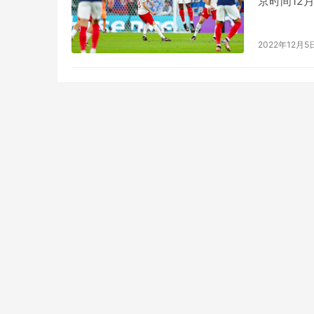
京时间12
战胜波兰队
的“球王级
2022年12月5
姆巴佩将取
塔尔球…