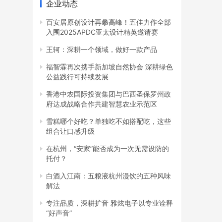
企业动态
百安居原创设计再攀高峰！五佳力作全部
入围2025APDC亚太设计精英邀请赛
王轲：深耕一个领域，做好一款产品
福智霖再次携手新加坡自然协会 深耕绿色
公益践行可持续发展
香港中农国际投资集团与巴西圣保罗州政
府达成战略合作共建智慧农业示范区
雪糕哪个好吃？单独吃不如搭配吃，这些
组合让口感升级
在杭州，“安家”能否成为一次无需设防的
托付？
白酒入江南：五粮液杭州漫饮的五种风味
解法
专注品质，深耕扩音 雅炫电子以专业诠释
“好声音”