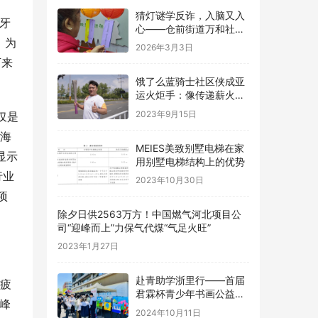
猜灯谜学反诈，入脑又入
牙
心——仓前街道万和社区
，为
开展元宵反诈主题宣传活
2026年3月3日
动
下来
饿了么蓝骑士社区侠成亚
运火炬手：像传递薪火一
样传递好每份订单
2023年9月15日
仅是
是海
MEIES美致别墅电梯在家
显示
用别墅电梯结构上的优势
行业
2023年10月30日
项
除夕日供2563万方！中国燃气河北项目公
司“迎峰而上”力保气代煤“气足火旺”
2023年1月27日
赴青助学浙里行——首届
视疲
君霖杯青少年书画公益大
和峰
赛（青海站） –海西州中
2024年10月11日