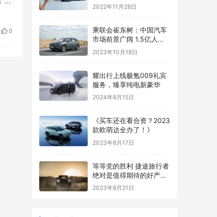
：1
2022年11月28日
佩
但
乘联会崔东树：中国汽车
0
是卡
市场前景广阔 1.5亿人有
“本”没车
2023年10月18日
耀出行上线极氪009礼宾
服务，臻享纯电新豪华
2024年8月15日
《买车还在看合资？2023
款欧萌达全办了！》
2023年8月17日
等等党的胜利 捷途旅行者
绝对是值得期待的好产
品！
2023年8月21日