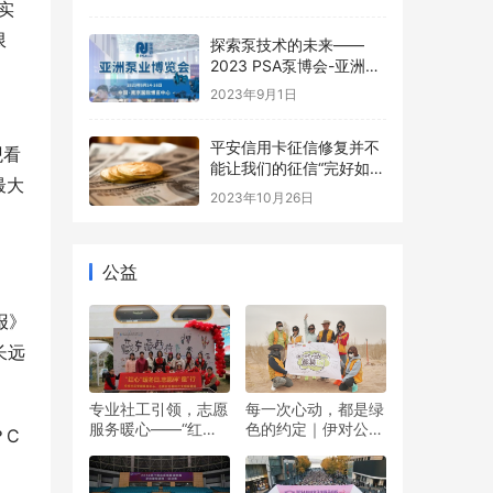
小学生书画大赛公益活动
实
限
探索泵技术的未来——
2023 PSA泵博会-亚洲泵
业博览会 中国南京
2023年9月1日
平安信用卡征信修复并不
观看
能让我们的征信“完好如
最大
初”
2023年10月26日
公益
报》
长远
专业社工引领，志愿
每一次心动，都是绿
服务暖心——“红心”
色的约定｜伊对公益
？C
暖冬日 志愿伴“童”行
圆满落幕，责任与爱
双向奔赴