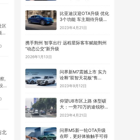
比亚迪汉迎OTA升级 优化
3个功能 车主期待升级云
辇系统
社区
2023年4月21日
颜寿
携手荆州 智享出行 远程星际客车赋能荆州
0
“动态公交”新升级
2026年1月13日
问界新M7震撼上市 实力
诠释“双智天花板”售
察,
24.98万起
设计
2023年9月12日
0
仰望U8市区上路 体型硕
大：一旁70万的途锐秒变
高尔夫
2023年4月21日
问界M5新一轮OTA升级
与北
在即，更好体验触手可得