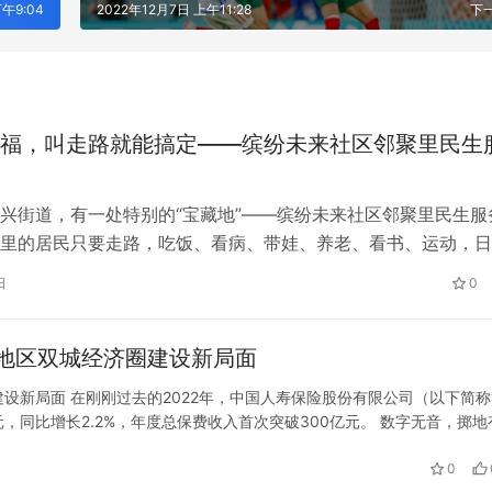
午9:04
2022年12月7日 上午11:28
下
福，叫走路就能搞定​——缤纷未来社区邻聚里民生
兴街道，有一处特别的“宝藏地”——缤纷未来社区邻聚里民生服
里的居民只要走路，吃饭、看病、带娃、养老、看书、运动，日
理/洛阳/贵州/山西等景区，AI
城际思享荟又下一城！金华用户零
搞定。 这个由星民、七甲闸、水电三大社区合并打造的民生服
日
0
一假期爆单神器！
卡萨帝高端生活
用以来就成了周边居民的“心头好”。不少居民笑称：“穿双舒服
着，幸福就到了。” 食堂有优惠，买菜下楼即达 上午11点刚过，
地区双城经济圈建设新局面
设新局面 在刚刚过去的2022年，中国人寿保险股份有限公司（以下简称
元，同比增长2.2%，年度总保费收入首次突破300亿元。 数字无音，掷地
司贯彻落实党中央决策部署，以保险力量守护实体经济发展、积极履行…
0