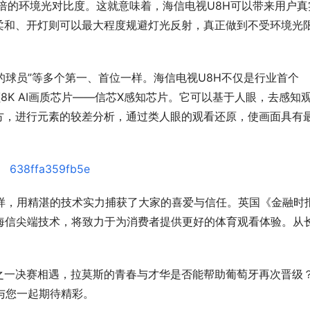
3倍的环境光对比度。这就意味着，海信电视U8H可以带来用户真
柔和、开灯则可以最大程度规避灯光反射，真正做到不受环境光
的球员”等多个第一、首位一样。海信电视U8H不仅是行业首个
业首颗8K AI画质芯片——信芯X感知芯片。它可以基于人眼，去感知
方，进行元素的较差分析，通过类人眼的观看还原，使画面具有
一样，用精湛的技术实力捕获了大家的喜爱与信任。英国《金融时
表的海信尖端技术，将致力于为消费者提供更好的体育观看体验。从
之一决赛相遇，拉莫斯的青春与才华是否能帮助葡萄牙再次晋级
与您一起期待精彩。