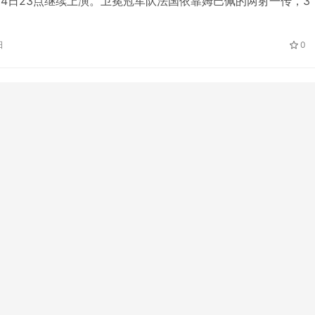
月4日23点继续上演。卫冕冠军队法国依靠姆巴佩的两射一传，3
，成功晋级四分之一决赛。波兰主帅米赫涅维奇高度评价了姆巴
”表现，“我们现在有梅西、C罗和莱万多夫斯基三名世界级球星，
日
0
代他们，成为未来几年的巨星。”众神黄昏之战中，姆巴佩堪称