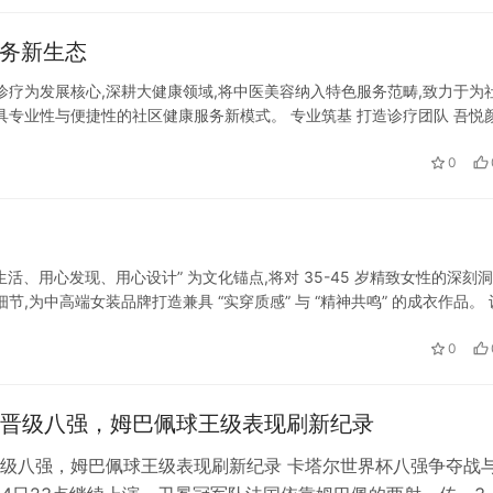
康服务新生态
诊疗为发展核心,深耕大健康领域,将中医美容纳入特色服务范畴,致力于为
具专业性与便捷性的社区健康服务新模式。 专业筑基 打造诊疗团队 吾悦
国医大师亲传弟子领衔,汇聚一批深耕中西医领域的专业人才,始终坚守中…
0
活、用心发现、用心设计” 为文化锚点,将对 35-45 岁精致女性的深刻洞
,为中高端女装品牌打造兼具 “实穿质感” 与 “精神共鸣” 的成衣作品。 
兮的设计语言,从不追逐转瞬即逝的潮流…
0
晋级八强，姆巴佩球王级表现刷新纪录
级八强，姆巴佩球王级表现刷新纪录 卡塔尔世界杯八强争夺战