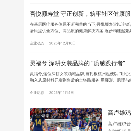
吾悦颜寿堂 守正创新，筑牢社区健
在基层医疗服务体系不断完善的当下,吾悦颜寿堂以连锁
居民提供全方位、高品质的健康解决方案,逐步构建起兼
堂的核心竞争力,源于强大的专业医疗团队支撑。机构由
企业动态
2025年12月16日
灵福兮 深耕女装品牌的 “质感践行者”
灵福兮,这位深耕女装领域品牌,自扎根杭州起便以 “用心生
融入从原材料开发到售后的全链路服务,用廓形、肌理与细节
以 “恰如其分” 的美学,对话成熟女性的精神需求 灵福
企业动态
2025年11月4日
高卢雄鸡
企业动态
高卢雄鸡晋