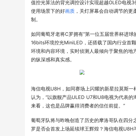
值控光算法的背光调控设计实现超越OLED电视
使用场景下的好
画质
，关灯屏幕会自动调节的更
制。
如同葡萄牙老将C罗拥有“第一位五届世界杯进球
16bits环境控光MiniLED，还搭载了国内行
环境和内容环境，实时侦测人最倾向于聚焦的地
的纵深感和真实感。
海信电视U8H，如同赛场上闪耀的新星拉莫斯
认为，“以旗舰产品ULED U7和U8电视为代
来看，这也是品牌赢得消费者的信任前提。”
葡萄牙队将与昨晚创造了历史的摩洛哥队在四分
罗是否会首发上场延续球王辉煌？海信电视U8H