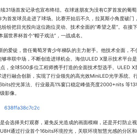
续31场首发记录也宣布终结。在球迷朋友为没有C罗首发的葡萄
罗作为首发球员走进了球场。比赛开始后不久，拉莫斯小角度破门
纷纷把目光投向这位跑位灵动、技术全面的“希望之星”。在接
本届世界杯首个“帽子戏法”，一战成名。
托斯的爱徒，曾任葡萄牙青少年梯队的主力射手。他技术全面，不
够串联中场，不断创造进球机会。海信ULED X显示技术平台
点，全球500多位工程师携手打造的全面技术型选手。ULED X
进行融合创新，实现了行业领先的高光效MiniLED光学系统、
ts控光算法、行业最高1%窗口稳定峰值亮度2000+nits 等13
考级影像。
？是会选择关灯观赛，避免反光造成的画面模糊，还是开灯防止
U8H通过行业首个16bits环境控光，关联环境智慧光感的分区