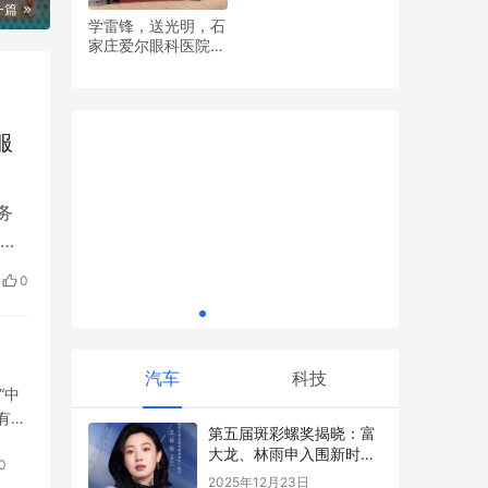
一篇
学雷锋，送光明，石
家庄爱尔眼科医院党
引领世界的看法 海信8K激光电视、ULED X
有礼一道
支部开展眼健康义诊
新品将亮相美国CES
桌与心间
活动
服
务
常
距离体验
务综
0
的
缤
汽车
科技
“中
有
第五届斑彩螺奖揭晓：富
大龙、林雨申入围新时代
0
现实题材最佳演员
2025年12月23日