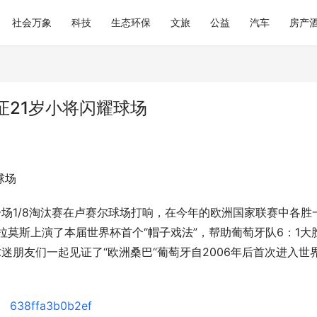
社会万象
科技
生态环保
文旅
公益
汽车
房产
证21岁小将闪耀球场
球场
后一场1/8淘汰赛在卢赛尔球场打响，在今年的欧洲国家联赛中各胜
拉莫斯上演了本届世界杯首个“帽子戏法”，帮助葡萄牙队6：1大
球迷朋友们一起见证了“欧洲桑巴“葡萄牙自2006年后首次进入世