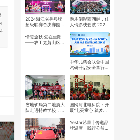
经
2024浙江省乒乓球
跑步倒影西湖畔，佳
内
超级联赛总决赛圆满
人倩影映碧波 2024
收官
杭州女子半程马拉松
4
靓丽开赛
情暖金秋·爱在重阳
——农工党萧山区基
层委联合萧山义桥镇
政府开展重阳公益行
动！
中华儿慈会联合中国
汽研开启安全童行公
益活动
省地矿局第二地质大
国网河北电科院：开
队走进特教学校，暖
展“电亮童心 筑梦未
春与爱同行
来”志愿活动
Yestar艺星 | 传递品
生
牌温度，践行公益之
美