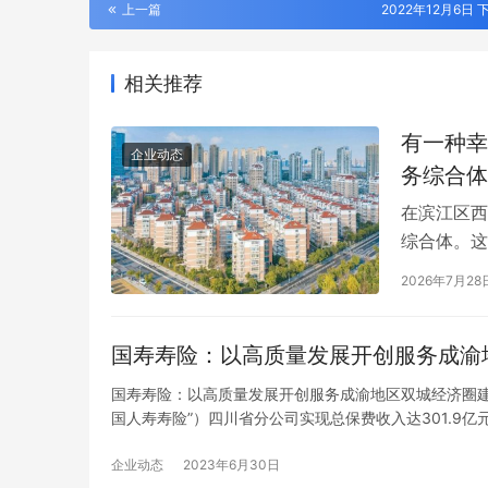
上一篇
2022年12月6日 下
相关推荐
有一种幸
企业动态
务综合体
在滨江区西
综合体。这
「选择自己，才是自由」爱企查以专业守护
亮相敦煌/大
大小事全能
2026年7月28
每个选择
旅拍机成五
合体，自投
鞋，走着走
国寿寿险：以高质量发展开创服务成渝
纷食堂里…
国寿寿险：以高质量发展开创服务成渝地区双城经济圈建
国人寿寿险”）四川省分公司实现总保费收入达301.9亿
声。这串数字的背后，书写着中国人寿寿险四川省分公
企业动态
2023年6月30日