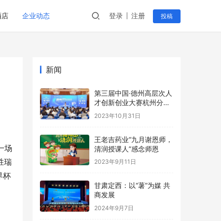
酒店
企业动态
登录
注册
投稿
新闻
第三届中国·德州高层次人
才创新创业大赛杭州分赛
成功举办
2023年10月31日
王老吉药业“九月谢恩师，
一场
清润授课人”感念师恩
胜瑞
2023年9月11日
界杯
甘肃定西：以“薯”为媒 共
商发展
2024年9月7日