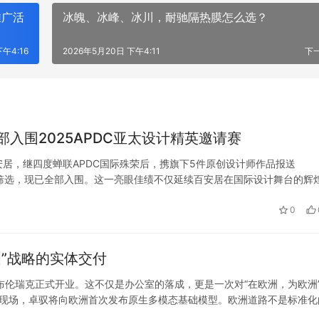
推广活
冰魄、冰峰、冰川，耐驰隔热膜怎么选？
下午4:16
2026年5月20日 下午4:11
下
入围2025APDC亚太设计精英邀请赛
居，继四度蝉联APDC国际殊荣后，携旗下5件原创设计师作品报送
严苛筛选，现已全部入围。这一亮眼佳绩不仅延续百安居在国际设计舞台的辉
排 名不分先后） 全部入围APDC，百安居原创设计斩获国际认可 作为
看未来出行，低空出行发展前景
2023广西大健康医疗和管理产业
投资合作交流会成功举办
0
”战略的实体交付
德国布伦瑞克正式开业。这不仅是办公室的落成，更是一次对“在欧洲，为欧洲
业现场，卓驭将向欧洲首次发布原生多模态基础模型。欧洲道路不是标准化
些场景无法靠“刷题”覆盖。卓驭的模型内化了物理世界的运行规则，让…