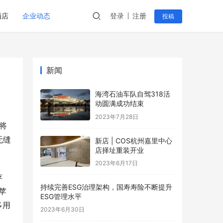
酒店
企业动态
登录
注册
投稿
新闻
海湾石油车队自驾318活
动圆满成功结束
2023年7月28日
将
无缝
新店 | COS杭州嘉里中心
店择址重装开业
2023年6月17日
存
持续完善ESG治理架构，国寿寿险不断提升
苹
ESG管理水平
多用
2023年6月30日