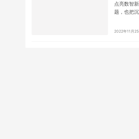
点亮数智新
题，也把沉
作为通往元
验，用户可
2022年11月2
社交、娱乐
的研发…