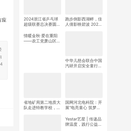
2024浙江省乒乓球
跑步倒影西湖畔，佳
方应
超级联赛总决赛圆满
人倩影映碧波 2024
收官
杭州女子半程马拉松
靓丽开赛
情暖金秋·爱在重阳
——农工党萧山区基
层委联合萧山义桥镇
经
政府开展重阳公益行
动！
内
中华儿慈会联合中国
4
汽研开启安全童行公
益活动
省地矿局第二地质大
国网河北电科院：开
队走进特教学校，暖
展“电亮童心 筑梦未
春与爱同行
来”志愿活动
Yestar艺星 | 传递品
牌温度，践行公益之
美