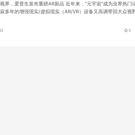
视界，爱普生发布重磅AR新品 近年来，“元宇宙”成为业界热门
寂多年的增强现实/虚拟现实（AR/VR）设备又高调带回大众视
宇宙的关键技术与入口，增强现实和虚拟现实设备提供了沉浸式
在元宇宙这一虚拟现实空间与电脑生成的环境和其他人互动，完
5日
0
、办公和游戏等活动。同时，AR/VR技术与设备通过赋能工业