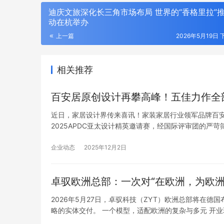
迪庆文旅深化长三角市场布局 世界的“香格里拉”
动在杭举办
上一篇
2026年5月19日 
相关推荐
百安居原创设计再攀高峰！五佳力作全部
终于确定2026京东淘宝618活动6月17日晚
近日，家居设计界传来喜讯！家装家居行业领军品牌百安
上8点正式迎来最后一波降价潮！一直到6月
2025APDC亚太设计精英邀请赛，经国际评审团的
18日巅峰28小时低价抢购！叠加国补买家
现，更以硬核实力彰显中国原创家居设计的强劲势能。 （
电、苹果手机、空调抄底价来袭，错过等一
从沃飞长空
年！
向好
企业动态
2025年12月2日
卓驭欧洲总部：一次对“在欧洲，为欧洲
2026年5月27日，卓驭科技（ZYT）欧洲总部将在
略的实体交付。 一个模型，适配欧洲的复杂与多元 开
场——环岛、电车共享路权、千年古城的狭窄街巷——这