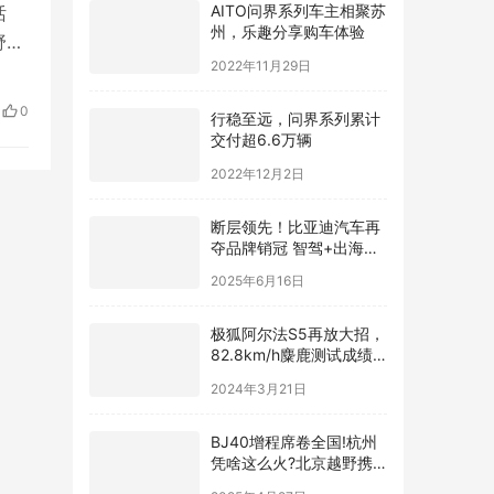
AITO问界系列车主相聚苏
话
州，乐趣分享购车体验
野。
2022年11月29日
体
成
0
行稳至远，问界系列累计
领域
交付超6.6万辆
2022年12月2日
断层领先！比亚迪汽车再
夺品牌销冠 智驾+出海双
引擎发力
2025年6月16日
极狐阿尔法S5再放大招，
82.8km/h麋鹿测试成绩
超过百万级豪华跑车
2024年3月21日
BJ40增程席卷全国!杭州
凭啥这么火?北京越野携
专属礼遇向车主 “表白”