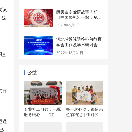
或识
醉美畲乡爱情故事！和
《中国婚礼》一起，见证
。这
浙江的柔情与火辣
2023年5月9日
河北省近视防控科普教育
学会工作及学术研讨会圆
满落幕
2022年12月31日
管理
公益
态首
专业社工引领，志愿
每一次心动，都是绿
服务暖心——“红心”
色的约定｜伊对公益
暖冬日 志愿伴“童”行
圆满落幕，责任与爱
望通
双向奔赴
己