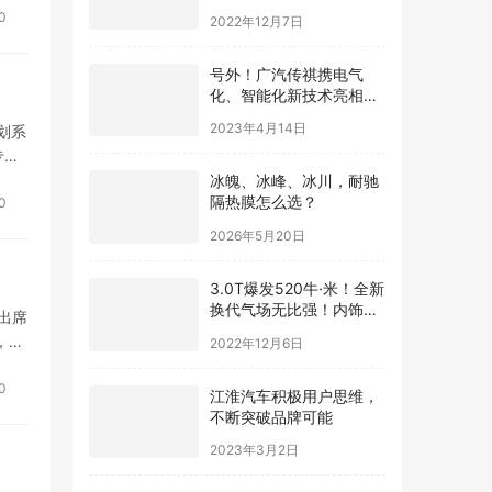
0
2022年12月7日
号外！广汽传祺携电气
化、智能化新技术亮相上
海车展，发布重磅新车E9
2023年4月14日
划系
专车
机端
冰魄、冰峰、冰川，耐驰
隔热膜怎么选？
0
2026年5月20日
3.0T爆发520牛·米！全新
换代气场无比强！内饰跟
出席
S级正面刚！
，香
2022年12月6日
席。
0
江淮汽车积极用户思维，
不断突破品牌可能
2023年3月2日