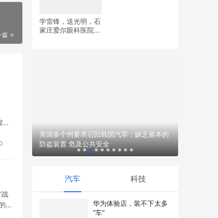
学雷锋，送光明，石
家庄爱尔眼科医院党
一篇
纳森赫 
支部开展眼健康义诊
多元场景
活动
煌表
…
（浙江）
美国多个州要求召回韩国汽车：缺乏基本的
防盗装置 危及公共安全
0
汽车
科技
”战
华为体验店，装不下太多
的考
“车”