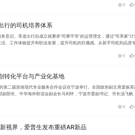
0
出行的司机培养体系
务意识。享道出行自成立就秉承“司乘平等”的运营理念，通过“司享家”计
生活、工作体验提升和职业发展，提升司机的归属感。从新手司机到品质
台的司机都能获得成长，从而为乘客提供更加专业、有温度的服务。 司
0
创转化平台与产业化基地
主题的第二届浙港现代专业服务合作会议在宁波举行。全国政协副主席梁振英
部副部长、中华海外联谊会副会长马利怀，宁波市委副书记、市长汤飞帆
委、统战部部长王文序主持。浙江省副省长卢山、宁波市政协主席陈龙出
0
新视界，爱普生发布重磅AR新品