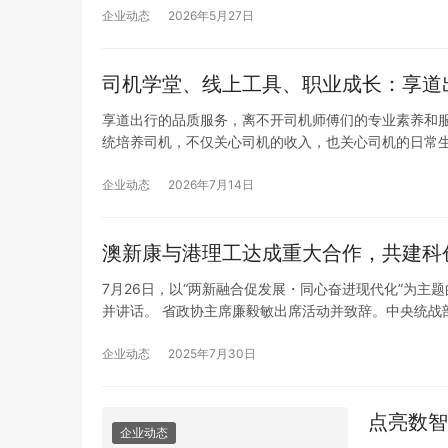
企业动态
2026年5月27日
司机学堂、线上工具、职业成长：享道
享道出行的品质服务，离不开司机师傅们的专业素养和服
统培养司机，不仅关心司机的收入，也关心司机的日常
司机，享道出行通过系统化的培养体系，让每一位加入平
AP…
企业动态
2026年7月14日
澳新康与港理工达成重大合作，共建科
7月26日，以“两新融合促发展・同心奋进现代化”为
并讲话。 省政协主席廉毅敏出席活动并致辞。中央统战
港特区政府商务及经济发展局局长丘应桦致辞。省委常
香…
企业动态
2025年7月30日
点亮数智
企业动态