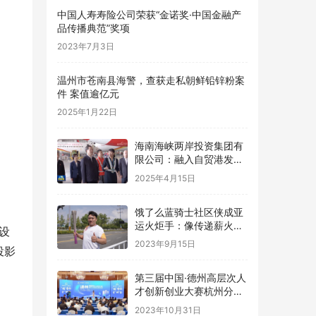
中国人寿寿险公司荣获“金诺奖·中国金融产
品传播典范”奖项
2023年7月3日
温州市苍南县海警，查获走私朝鲜铅锌粉案
件 案值逾亿元
2025年1月22日
海南海峡两岸投资集团有
限公司：融入自贸港发
展，共筑产业新未来
2025年4月15日
饿了么蓝骑士社区侠成亚
运火炬手：像传递薪火一
设
样传递好每份订单
2023年9月15日
投影
第三届中国·德州高层次人
才创新创业大赛杭州分赛
成功举办
2023年10月31日