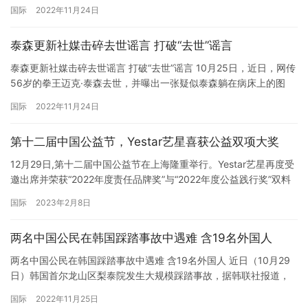
分别是阿赫马特16 岁、伊莱15 岁和亚当14 岁。真把自己孩子送去
国际
2022年11月24日
了，不过是去了马里乌波尔。 在卡德罗夫发布的最新宣传视频中，
他的三个儿子纷纷出镜，豪气冲天说自己在前线打仗。不过这个前
泰森更新社媒击碎去世谣言 打破“去世”谣言
线是马里乌波尔，离真正的前线有数百公里远。不知道卡德罗…
泰森更新社媒击碎去世谣言 打破“去世”谣言 10月25日，近日，网传
56岁的拳王迈克·泰森去世，并曝出一张疑似泰森躺在病床上的图
片。泰森于昨晚更新本人社交媒体动态并与网友实时互动，打破谣
国际
2022年11月24日
言。
第十二届中国公益节，Yestar艺星喜获公益双项大奖
12月29日,第十二届中国公益节在上海隆重举行。Yestar艺星再度受
邀出席并荣获“2022年度责任品牌奖”与“2022年度公益践行奖”双料
大奖。 中国公益节设立于2011年,是国内首个由大众媒体联袂发起的
国际
2023年2月8日
以“公益”命名的节日,经历十二年的探索和实践,已经成为中国公益慈
善领域最具影响力的年度盛事之一。 自2016年开始,Yestar艺星已经
两名中国公民在韩国踩踏事故中遇难 含19名外国人
连续八年闪耀中国公…
两名中国公民在韩国踩踏事故中遇难 含19名外国人 近日（10月29
日）韩国首尔龙山区梨泰院发生大规模踩踏事故，据韩联社报道，
截至目前，踩踏事故已造成151人死亡，含19名外国人。 据韩警方
国际
2022年11月25日
通报，有第二名中国公民死亡，具体身份信息暂不明确。中国驻韩