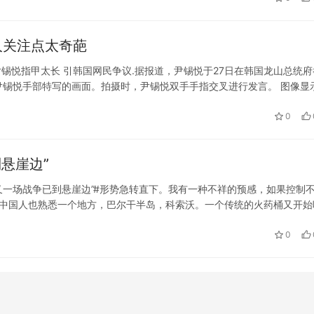
人关注点太奇葩
尹锡悦指甲太长 引韩国网民争议.据报道，尹锡悦于27日在韩国龙山总统府
尹锡悦手部特写的画面。拍摄时，尹锡悦双手手指交叉进行发言。 图像显
韩国各大社交媒体上扩散。韩国网民对此的反应各不相同。有网民对此批
0
悬崖边”
洲又一场战争已到悬崖边”#形势急转直下。我有一种不祥的预感，如果控制
 中国人也熟悉一个地方，巴尔干半岛，科索沃。一个传统的火药桶又开始
奇的警告。他说12月11日是他“作为总统最艰难的一天”。 为什么…
0