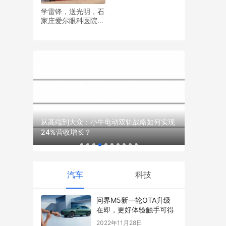
学雷锋，送光明，石
家庄爱尔眼科医院党
支部开展眼健康义诊
活动
下华宇发
从高端到大众：小牛电动双轨战略如何实现
更换全新2
24%营收增长？
配真四驱，
汽车
科技
问界M5新一轮OTA升级
在即，更好体验触手可得
2022年11月28日