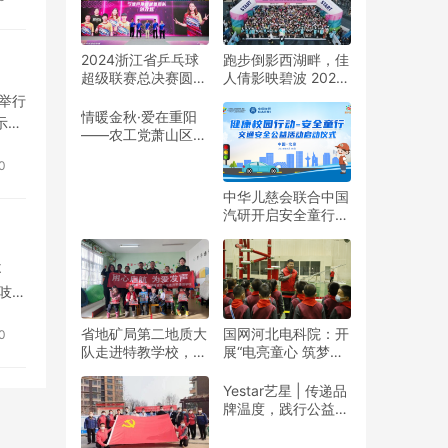
2024浙江省乒乓球
跑步倒影西湖畔，佳
超级联赛总决赛圆满
人倩影映碧波 2024
收官
杭州女子半程马拉松
举行
靓丽开赛
情暖金秋·爱在重阳
示，
——农工党萧山区基
评…
层委联合萧山义桥镇
0
政府开展重阳公益行
动！
中华儿慈会联合中国
汽研开启安全童行公
益活动
不
吱吱
省地矿局第二地质大
国网河北电科院：开
0
队走进特教学校，暖
展“电亮童心 筑梦未
春与爱同行
来”志愿活动
Yestar艺星 | 传递品
牌温度，践行公益之
美