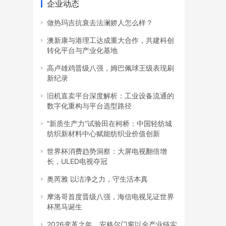
企业动态
做热玛吉抗衰去法澜娇人怎么样？
澳新康与港理工达成重大合作，共建科创
转化平台与产业化基地
高卢雄鸡晋级八强，姆巴佩球王级表现刷
新纪录
旧机直卖平台深度解析：工业设备流通的
数字化重构与平台选型路径
“新质生产力”试验田在柯桥：中国轻纺城
纺织新材料中心赋能纺织业价值创新
世界杯消费趋势洞察：大屏电视翻倍增
长，ULED电视夺冠
奥芮雅 以洁净之力，守生活本真
摩洛哥首度晋级八强，海信电视见证世界
杯黑马诞生
2026变革之年，安格尔门窗以全产业链实