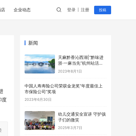
酒店
企业动态
登录
注册
投稿
新闻
天麻黔香沁西湖|“黔味进
浙·一麻当先”杭州站活动
圆满举行！
2023年8月1日
中国人寿寿险公司荣获金龙奖“年度最佳上
进
市保险公司”奖项
印度
2023年6月30日
幼儿交通安全宣讲 守护孩
子们的微笑
2025年3月7日
经