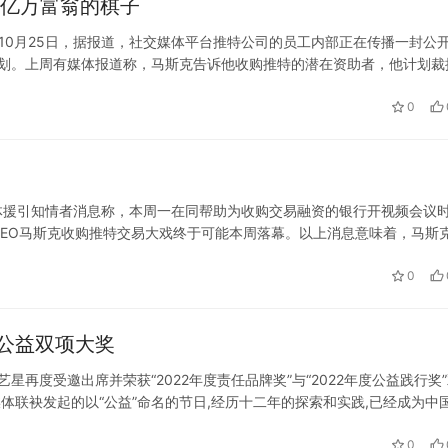
是亿万富翁的棋子
 10月25日，据报道，社交媒体平台推特公司的员工内部正在传播一封公
计划。上周有媒体报道称，马斯克告诉他收购推特的潜在资助者，他计划裁
仅2000人。马斯克此前曾公开声称推特过于臃肿，并表示其员工有强烈…
0
媒体援引知情者消息称，本周一在同帮助为收购交易融资的银行开视频会议
EO马斯克收购推特交易大戏终于可能本周落幕。以上消息意味着，马斯
，避免真正让收购推特的交易酿成世纪诉讼。 据报道，在关于马斯克收
0
获公益双项大奖
r艺星再度受邀出席并荣获“2022年度责任品牌奖”与“2022年度公益践行奖
媒体联袂发起的以“公益”命名的节日,经历十二年的探索和实践,已经成为中
Yestar艺星已经连续八年闪耀中国公…
0