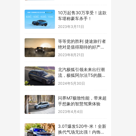
10万起售30万享受！这款
车堪称豪车杀手！
2023年3月11日
等等党的胜利 捷途旅行者
绝对是值得期待的好产
品！
2023年8月21日
​北汽极狐引领未来出行潮
流，极狐阿尔法T5的颜值
动力让人惊喜
2024年5月30日
问界M7极致性能，带来超
乎想象的智慧驾乘体验
2023年4月4日
3.0T爆发520牛·米！全新
换代气场无比强！内饰跟