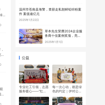
温州市苍南县海警，查获走私朝鲜铅锌粉案
开
件 案值逾亿元
掉推
2025年1月22日
0
草本先生荣膺2024企业服
务商十佳案例奖项，亮相
中国商会会长大会共话健
2025年1月1日
康数字未来
时，
克计
公益
购推
0
专业社工引领，志愿
每一次心动，都是绿
”双
服务暖心——“红心”
色的约定｜伊对公益
国公
暖冬日 志愿伴“童”行
圆满落幕，责任与爱
双向奔赴
0