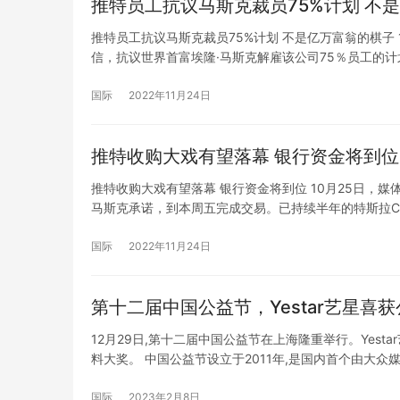
推特员工抗议马斯克裁员75%计划 不
推特员工抗议马斯克裁员75%计划 不是亿万富翁的棋子
信，抗议世界首富埃隆·马斯克解雇该公司75％员工的
特近75％的员工，将该公司员工数量从7500人减少到
国际
2022年11月24日
推特收购大戏有望落幕 银行资金将到位
推特收购大戏有望落幕 银行资金将到位 10月25日，
马斯克承诺，到本周五完成交易。已持续半年的特斯拉C
划在法官设定的截止期以前完成交易，避免面临法庭审判
特…
国际
2022年11月24日
第十二届中国公益节，Yestar艺星喜
12月29日,第十二届中国公益节在上海隆重举行。Yesta
料大奖。 中国公益节设立于2011年,是国内首个由大众
益慈善领域最具影响力的年度盛事之一。 自2016年开始,
国际
2023年2月8日