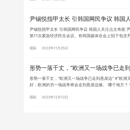
尹锡悦指甲太长 引韩国网民争议 韩国
尹锡悦指甲太长 引韩国网民争议 韩国人关注点太奇葩 
第11次紧急经济民生会议。有韩国媒体在会上拍下包含
尹锡悦的手指甲较长。在会议结束后，相关照片开始在
国际
2022年11月25日
形势一落千丈，“欧洲又一场战争已走到
形势一落千丈，“欧洲又一场战争已走到悬崖边” #“欧
好，欧洲的另一场战争将会走到悬崖边缘。 哪个地方？
作响了。“我们已经被逼到墙角了。”这是塞尔维亚总统武契
国际
2022年12月12日