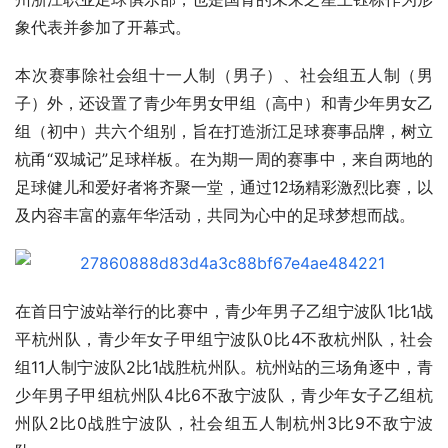
象代表并参加了开幕式。
本次赛事除社会组十一人制（男子）、社会组五人制（男
子）外，还设置了青少年男女甲组（高中）和青少年男女乙
组（初中）共六个组别，旨在打造浙江足球赛事品牌，树立
杭甬“双城记”足球样板。在为期一周的赛事中，来自两地的
足球健儿和爱好者将齐聚一堂，通过12场精彩激烈比赛，以
及内容丰富的嘉年华活动，共同为心中的足球梦想而战。
在首日宁波站举行的比赛中，青少年男子乙组宁波队1比1战
平杭州队，青少年女子甲组宁波队0比4不敌杭州队，社会
组11人制宁波队2比1战胜杭州队。杭州站的三场角逐中，青
少年男子甲组杭州队4比6不敌宁波队，青少年女子乙组杭
州队2比0战胜宁波队，社会组五人制杭州3比9不敌宁波