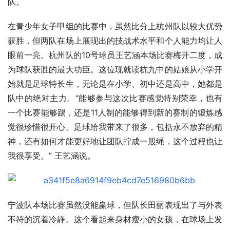
队。
在青少年女子甲组的比赛中，虽然比分上杭州队以较大优势
获胜，但两队在场上展现出的技战术水平和个人能力均让人
眼前一亮。杭州队的10号球员王艺涵本场比赛梅开二度，成
为球队获胜的最大功臣。这位现就读杭九中的姑娘从小学开
始就是足球特长生，无论是在小学、初中还是高中，她都是
队中的绝对主力。“能够参与这次比赛感觉特别荣幸，也有
一个比赛能够踢，还是11人制的能够得到新的赛制的锻炼感
觉很珍惜很开心。足球给我带来了很多，包括永不放弃的精
神，还有如何才能更好地让团队拧成一股绳，这个过程也让
我很享受。” 王艺涵说。
宁波队本场比赛虽然没能赢球，但队长田丽表现出了与外表
不符的沉着冷静。这个看起来身材瘦小的女孩，在球场上发