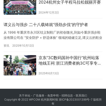
2024杭州女子半程马拉松靓丽开赛
2024年12月2日
谭义云与强步 二十八载铸就“强劲步伐”的守护者
从 1996 年重庆市永川区结义制鞋厂的初创微光,到如今重庆强步鞋
业有限公司在 “安全防护 + 舒适体验” 领域的稳健立足,谭义云的鞋业
征途已走过 28 个春秋。这位生于 1962 年 的创业者,始终将 “通过
资讯
2025年10月12日
自身努力,实现人生自我价值” 作为人生信条,用一双双兼具实用与温
度的鞋履,为劳动者与户外爱好者铺就 “强劲步伐”,也踏出了企业发展
京东“3C数码国补中国行”杭州站落
的坚实轨迹。 谈及创…
地钱王祠 浙江消费者购3C可享专属
福利
2025年6月13日
关于本站 - 广告服务 - 免责申明 - 招聘信息 -
联系我们
Copyright © 2022 WPCOM 杭州新闻时报
浙ICP备2023001399号-7
版权所
有