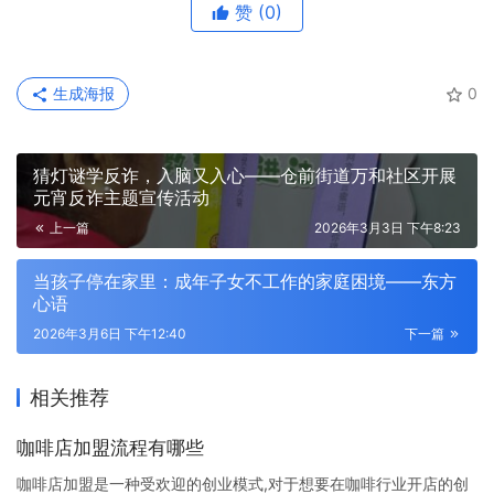
赞
(0)
生成海报
0
猜灯谜学反诈，入脑又入心——仓前街道万和社区开展
元宵反诈主题宣传活动
上一篇
2026年3月3日 下午8:23
当孩子停在家里：成年子女不工作的家庭困境——东方
心语
2026年3月6日 下午12:40
下一篇
相关推荐
咖啡店加盟流程有哪些
咖啡店加盟是一种受欢迎的创业模式,对于想要在咖啡行业开店的创