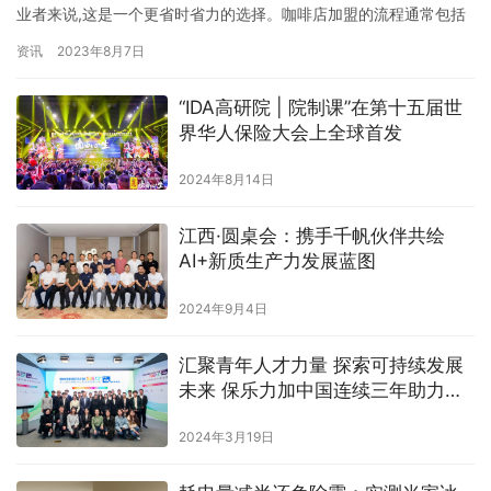
业者来说,这是一个更省时省力的选择。咖啡店加盟的流程通常包括
以下几个关键步骤,让我们一起了解一下。 第一步:市场调研和品牌选
资讯
2023年8月7日
择。在决定加盟咖啡店之前,创业者需要进行充分的市场调研,了解当
地咖啡市场的需求和竞争情况。同时,选择一个有良好口碑和知名度
“IDA高研院 | 院制课”在第十五届世
的品牌是非常重要的,这样可以帮助创业者快速获得市场份额…
界华人保险大会上全球首发
2024年8月14日
江西·圆桌会：携手千帆伙伴共绘
AI+新质生产力发展蓝图
2024年9月4日
汇聚青年人才力量 探索可持续发展
未来 保乐力加中国连续三年助力气
候解决方案全球创新大赛
2024年3月19日