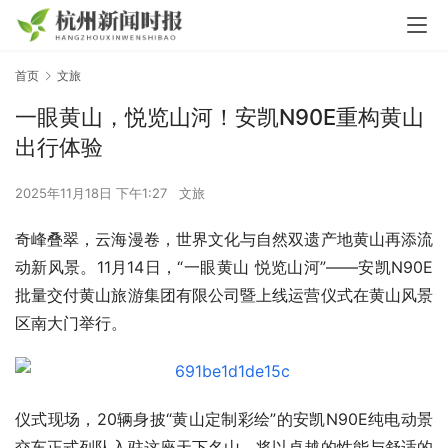
首页
文旅
一眼黄山，悦览山河！安凯N90E重构黄山
出行体验
2025年11月18日 下午1:27
文旅
奇峰叠翠，云海漫卷，世界文化与自然双遗产地黄山再添流
动新风景。11月14日，“一眼黄山 悦览山河”——安凯N90E
批量交付黄山旅游集团有限公司暨上线运营仪式在黄山风景
区南大门举行。
仪式现场，20辆身披“黄山定制彩绘”的安凯N90E纯电动景
交车正式列队入驻这座天下名山，将以卓越的性能与舒适的