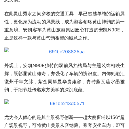
在此灵山秀水之间穿梭的交通工具，早已超越单纯的运输属
性，更化身为流动的风景线，成为游客领略黄山神韵的第一
重意境。安凯客车为黄山旅游集团匠心打造的安凯N90E，
正是这样一款与黄山气韵相契的诚意之作。
外观上，安凯N90E独特的双前风挡格局与主题装饰相映生
辉，既彰显黄山雄奇，亦强化了车辆的辨识度。内饰则融汇
徽州千年文脉，紫金同辉显华贵雍容，青砖黛瓦蕴水墨雅
韵，于细节处传递东方美学的深沉底蕴。
尤为令人倾心的是其全景视野创新——超大侧窗辅以156°超
广观景视野，可将黄山美景从容纳藏。乘客安坐车内，即可