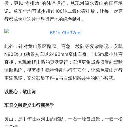
候，更以“零排放”的纯净运行，兑现对绿水青山的庄严承
诺
。
单车年均可减少超过100吨二氧化碳排放，让每一次穿
行都成为对这片世界遗产地的绿色献礼。
此外，针对黄山景区路窄、弯急、坡陡等复杂路况，安凯
N90E纯电动景交车以2490mm窄体车身、14.5m极小转弯
直径，实现崎岖山路的灵活穿行；车辆更集成多项智能驾驶
辅助系统，显著提升操控性能与行车安全，让绿色黄山之行
更添保障，充分彰显了科技与自然和谐共生的匠心智慧。
以匠心，敬山河
车景交融定义出行新美学
黄山，是中华壮丽河山的缩影，一石一峰皆成景，一云一松
总关情。