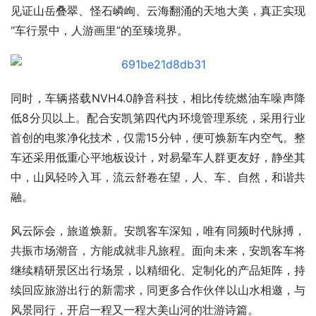
见证山岳叠翠、怪石嶙峋、云海翻涌的天地大美，真正实现
“车行景中，人游画里”的至臻境界。
同时，车辆搭载NVH4.0静音科技，相比传统燃油车噪声降
低8分贝以上。配合安凯第四代内环境管理系统，采用行业
首创的电浆净化技术，仅需15分钟，便可焕新车内空气。整
车还采用低重心平地板设计，对易晕车人群更友好，静坐其
中，山风轻吟入耳，流云舒卷在望，人、车、自然，和谐共
融。
风云际会，旅道焕新。安凯客车深知，唯有同频时代脉搏，
共振市场潮音，方能成就非凡旅程。面向未来，安凯客车将
继续精研景区出行场景，以精细化、定制化的产品矩阵，持
续回应旅游出行的新需求，同更多合作伙伴以山水相邀，与
风景同行，开启一程又一程大美山河的壮游诗篇。