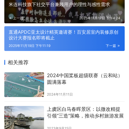
米连科技旗下社交平台兼顾用户的理性与感性需求
上一篇
2025年11月17日 下午4:24
直通APDC亚太设计精英邀请赛！百安居室内装修原创
设计大赛报名即将截止
2025年11月19日 下午11:19
下一篇
相关推荐
2024中国桨板超级联赛（云和站）
圆满落幕
2024年11月11日
上虞区白马春晖景区：以微改精提
引领“三造”策略，推动乡村旅游发展
2023年9月15日