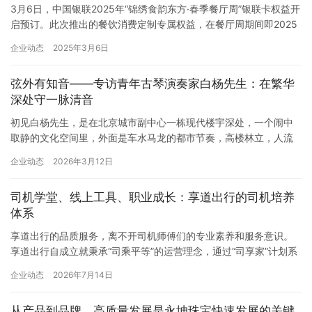
3月6日，中国银联2025年“锦绣食韵东方·春季餐厅周”银联卡权益开
启预订。此次推出的餐饮消费定制专属权益，在餐厅周期间即2025
年3月12日起至4月6日限时开启，为银联持卡人提供特色饮食文化
企业动态
2025年3月6日
体验，助力持续释放餐饮消费潜力。 聚焦优质餐饮消费场景，“锦绣
食韵东方·春季餐厅周”提供包括提前5天优先预订，部分餐厅指定酒
弦外有知音——专访青年古琴演奏家白杨先生：在繁华
水75折优惠，以及“宠物友好、年长者定制化养…
深处守一脉清音
初见白杨先生，是在北京城市副中心一栋现代楼宇深处，一个闹中
取静的文化空间里，外面是车水马龙的都市节奏，高楼林立，人流
如织。推门而入，却恍若步入另一重天地——室内幽雅宁谧，清芬
企业动态
2026年3月12日
袭人，一缕沉香悄然氤氲在空气之中。墙上悬挂着名家书法与水墨
丹青，陈列着各式古琴：伏羲式、仲尼式、绿绮式、神晖式、鹤鸣
司机学堂、线上工具、职业成长：享道出行的司机培养
秋月等形制典雅，漆色苍古，仿佛低声诉说着千年的琴脉传承。 案
体系
头一侧，整…
享道出行的品质服务，离不开司机师傅们的专业素养和服务意识。
享道出行自成立就秉承“司乘平等”的运营理念，通过“司享家”计划系
统培养司机，不仅关心司机的收入，也关心司机的日常生活、工作
企业动态
2026年7月14日
体验提升和职业发展，提升司机的归属感。从新手司机到品质专车
司机，享道出行通过系统化的培养体系，让每一位加入平台的司机
从产品到品牌，高质量发展是永坤珠宝快速发展的关键