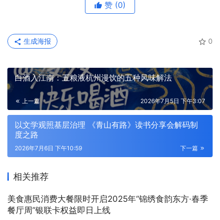
赞
(0)
生成海报
0
白酒入江南：五粮液杭州漫饮的五种风味解法
上一篇
2026年7月5日 下午3:07
以文学观照基层治理 《青山有路》读书分享会解码制
度之路
2026年7月6日 下午10:59
下一篇
相关推荐
美食惠民消费大餐限时开启2025年“锦绣食韵东方·春季
餐厅周”银联卡权益即日上线