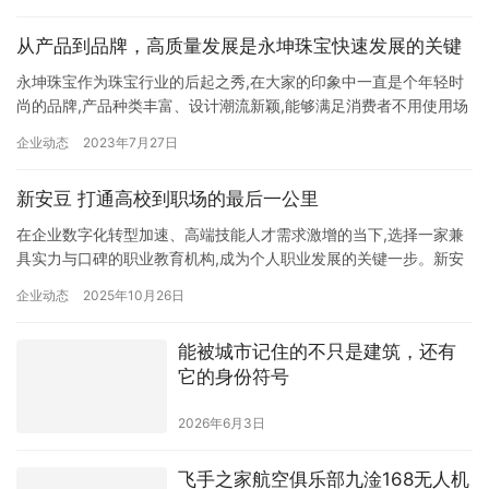
从产品到品牌，高质量发展是永坤珠宝快速发展的关键
永坤珠宝作为珠宝行业的后起之秀,在大家的印象中一直是个年轻时
尚的品牌,产品种类丰富、设计潮流新颖,能够满足消费者不用使用场
景的需求,符合市场需要。永坤珠宝以年轻化的品牌优势,在中国珠宝
企业动态
2023年7月27日
行业中占据可观的市场份额,实现稳定且快速的发展。 在激烈的行业
竞争环境下,永坤珠宝也凭借自身优势,收获多项重量级殊荣,而这每一
新安豆 打通高校到职场的最后一公里
项荣誉也都得以窥视永坤珠宝背后的强大实力,例如“全…
在企业数字化转型加速、高端技能人才需求激增的当下,选择一家兼
具实力与口碑的职业教育机构,成为个人职业发展的关键一步。新安
豆作为专注于数智化管理职前教育机构,历经多余年发展,已形成覆盖
企业动态
2025年10月26日
课程研发、实训教学、就业服务的完整体系,为学员从校园到职场的
过渡提供全方位支持。 十余年积淀 打造多维度办学优势 新安豆的
能被城市记住的不只是建筑，还有
发展根基,建立在多年积累的办学经验与资源整合能力之上。…
它的身份符号
2026年6月3日
飞手之家航空俱乐部九淦168无人机