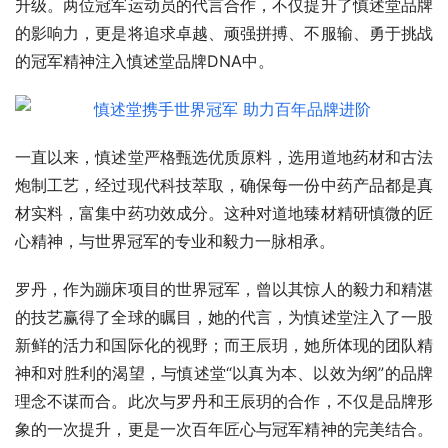
升级。两位冠军运动员的代言合作，不仅提升了慎述堂品牌
的影响力，更是将追求卓越、顽强拼搏、不服输、勇于挑战
的冠军精神注入慎述堂品牌DNA中。
一直以来，慎述堂严格甄选优质原料，选用道地药材和古法
炮制工艺，经过现代科技萃取，确保每一份中药产品都是真
材实料，富集中药功效成分。这种对道地臻材精研慎微的匠
心精神，与世界冠军的专业和毅力一脉相承。
罗丹，作为蹦床项目的世界冠军，曾以其惊人的毅力和精湛
的技艺赢得了全球的瞩目，她的代言，为慎述堂注入了一股
新鲜的活力和国际化的视野；而王辰玥，她所体现的团队精
神和对胜利的渴望，与慎述堂“以真为本、以效为纲”的品牌
理念不谋而合。此次与罗丹和王辰玥的合作，不仅是品牌形
象的一次提升，更是一次百年匠心与冠军精神的完美结合。