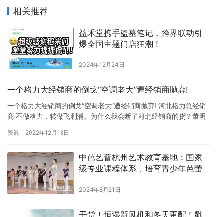
相关推荐
益禾堂携手盗墓笔记，跨界联动引
爆全国主题门店狂潮！
2024年12月24日
一个格力大经销商的倒戈“空调老大”遭经销商抛弃!
一个格力大经销商的倒戈“空调老大”遭经销商抛弃! 河北格力总经销
商:不做格力，转做飞利浦。为什么我会断了河北经销商的货？董明
珠为什么总是得罪人？“空调老大”被经销商抛弃，河北格力宣布不干
资讯
2022年12月18日
了！转移到飞利浦 河北格力总经销商(河北新兴格力电器销售有限公
司)董事长徐自法在最近的一次活动中宣布“不再做格力”，成为飞利
中芭艺蕾杭州艺术教育基地：国家
浦。“空调老大”遭经销商抛弃，董明珠为什么总是得罪…
级专业课程体系，培育青少年芭蕾
新星
2024年8月21日
干货！恒湿新风机和冬天更配！戳