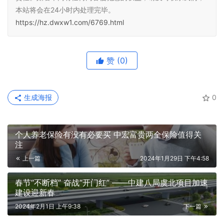
本站将会在24小时内处理完毕。
https://hz.dwxw1.com/6769.html
赞
(0)
生成海报
0
个人养老保险有没有必要买 中宏富贵两全保险值得关
注
上一篇
2024年1月29日 下午4:58
春节“不断档” 奋战“开门红” ——中建八局虞北项目加速
建设迎新春
2024年2月1日 上午9:38
下一篇