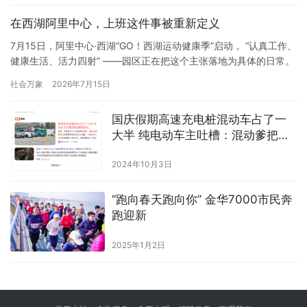
爱育希望”公益活动,让绿色成为希望小镇的鲜明底色。 华润万象生
在西湖阿里中心，上班这件事被重新定义
活物业北京公司副总经理沈海松、西柏坡镇霍家沟村…
7月15日，阿里中心·西湖“GO！西湖运动健康季”启动， “认真工作、
健康生活、活力四射” ——园区正在把这个主张落地为具体的日常。
最显眼的是社群，最热闹的也是社群 运动健康季期间，午间广场上
社会万象
2026年7月15日
的足球闯关和健康市集吸引了不少人，但更值得留意的，是 “亲橙十
派”的社群体系。羽毛球、飞盘、骑行……兴趣小组把线上的“搭子文
国庆假期高速充电桩混动车占了一
化”拉到线下，变成了常态化活动。 在阿里中…
大半 纯电动车主吐槽：混动爹把快
充干成了慢充
2024年10月3日
“跑向春天跑向你” 金华7000市民奔
跑迎新
2025年1月2日