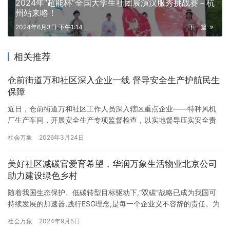
2024年“超能杯”全国大学生社团展演汉服秀挑战赛－杭
州站来咯！
2024年6月3日 下午1:14
下一篇
相关推荐
仓前街道万和社区深入企业一线 督导安全生产护航民生
保障
近日，仓前街道万和社区工作人员深入辖区重点企业——特种风机
厂生产车间，开展安全生产专项监督检查，以实地督导压实安全责
任，为企业生产运行和民生设备供应保驾护航。 在车间现场，检查
社会万象
2026年3月24日
组一行仔细查看了特种风机的设备运行状况，重点检查生产流程是
否严格遵循安全规范，详细了解关键工序的安全管控措施。从源头
美好社区减碳官爱育希望，华润万象生活物业北京公司
把控安全质量关，确保设备在农业生产与粮食仓储等关键环节发挥
助力建设绿色乡村
可靠保障作…
随着我国生态保护、低碳转型目标驱动下,“双碳”战略已成为我国可
持续发展的加速器,践行ESG理念,是每一个企业义不容辞的责任。为
助力绿色低碳乡村建设,华润万象生活物业北京公司积极履行华润万
社会万象
2024年9月5日
象生活责任品牌“万象守护”,于西柏坡华润希望小镇开展了“万象守护