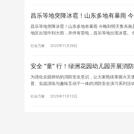
昌乐等地突降冰雹！山东多地有暴雨 
昌乐等地突降冰雹！山东多地有暴雨 今晚到明天鲁东南及
地区出现中到大雨，并伴有雷电，昌乐等地出现冰雹。 
水库库区出现冰雹。昌乐气象台发布冰雹橙色预警信号:
社会万象
2022年11月26日
安全 “童” 行！绿洲花园幼儿园开展消
为强化全园师幼的消防安全意识，让大家熟练掌握火灾
普、实战演练与趣味互动于一体的消防安全演习系列活动
期，各班教师结合幼儿年龄特点，打造了沉浸式消防安
儿认识灭…
社会万象
2025年11月13日