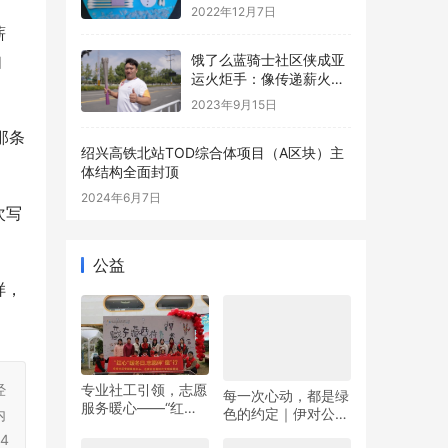
2022年12月7日
薪
饿了么蓝骑士社区侠成亚
如
运火炬手：像传递薪火一
样传递好每份订单
2023年9月15日
那条
绍兴高铁北站TOD综合体项目（A区块）主
体结构全面封顶
2024年6月7日
次写
公益
样，
经
专业社工引领，志愿
每一次心动，都是绿
服务暖心——“红心”
色的约定｜伊对公益
内
暖冬日 志愿伴“童”行
圆满落幕，责任与爱
4
双向奔赴