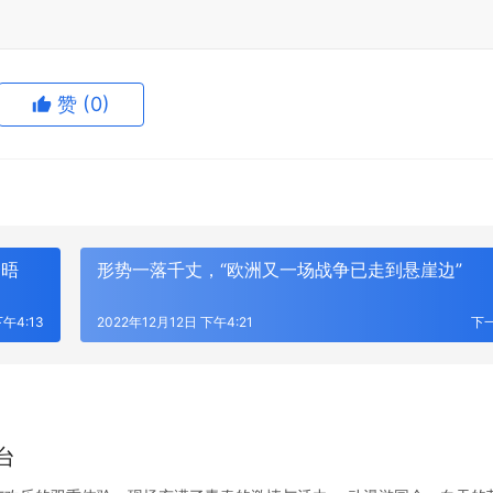
赞
(0)
会晤
形势一落千丈，“欧洲又一场战争已走到悬崖边”
下午4:13
2022年12月12日 下午4:21
下
台