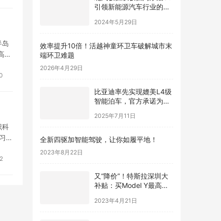
引领新能源汽车行业的新
潮流
2024年5月29日
效率提升10倍！活越神童环卫车破解城市末
半岛
端环卫难题
高崖
2026年4月29日
0
比亚迪率先实现媲美L4级
智能泊车，官方承诺为安
全兜底
2025年7月11日
识科
全新四驱加智能驾驶，让你如履平地！
习前
导幼
2023年8月22日
2
又“降价”！特斯拉深圳大
补贴：买Model Y最高可
领1.2万
2023年4月21日