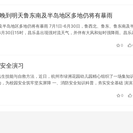
今晚到明天鲁东南及半岛地区多地仍将有暴雨
半岛地区多地仍将有暴雨 7月1日-6月30日，鲁西北、鲁东、鲁东南及
6月30日15时，昌乐县出现强对流天气，并伴有大风和短时强降雨。昌乐
昌乐县红河、塘湾、迎秋、乔官等乡镇可能出现冰雹。6月30日18时…
0
防安全演习
逃生技能与自救方法，近日，杭州市绿洲花园幼儿园精心组织了一场集知
，为校园安全筑牢坚实屏障 一、消防安全知识科普，夯实安全基础 演演
全课堂。通过生动的动画短片、色彩鲜艳的绘本故事和趣味情景问答，引
0