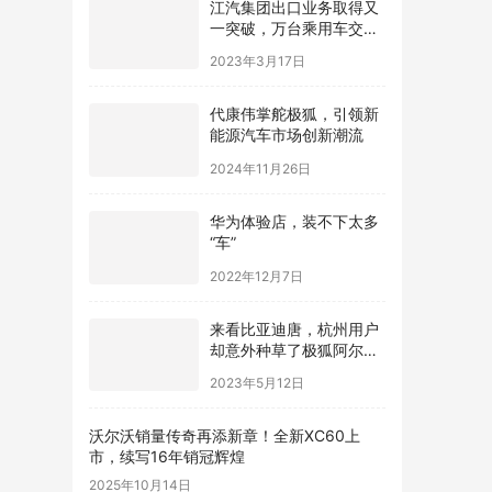
江汽集团出口业务取得又
一突破，万台乘用车交付
阿联酋
2023年3月17日
​代康伟掌舵极狐，引领新
能源汽车市场创新潮流
2024年11月26日
华为体验店，装不下太多
“车”
2022年12月7日
来看比亚迪唐，杭州用户
却意外种草了极狐阿尔法
T
2023年5月12日
沃尔沃销量传奇再添新章！全新XC60上
市，续写16年销冠辉煌
2025年10月14日