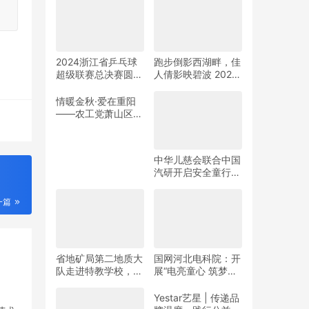
2024浙江省乒乓球
跑步倒影西湖畔，佳
超级联赛总决赛圆满
人倩影映碧波 2024
收官
杭州女子半程马拉松
靓丽开赛
情暖金秋·爱在重阳
——农工党萧山区基
层委联合萧山义桥镇
政府开展重阳公益行
动！
中华儿慈会联合中国
汽研开启安全童行公
益活动
一篇
省地矿局第二地质大
国网河北电科院：开
队走进特教学校，暖
展“电亮童心 筑梦未
春与爱同行
来”志愿活动
Yestar艺星 | 传递品
牌温度，践行公益之