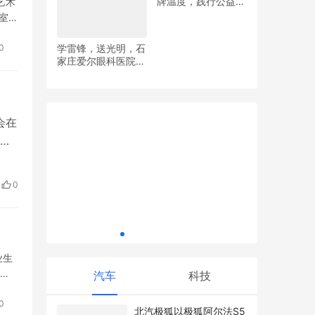
艺术
美
室为
线耳
学雷锋，送光明，石
0
家庄爱尔眼科医院党
，誓创口
平安银行
支部开展眼健康义诊
“牵手国寿 康享未来”国寿客户节精彩纷呈
情感纽带
活动
会在
杭
专
0
最…
业生
汽车
科技
针对
0
​北汽极狐以极狐阿尔法S5