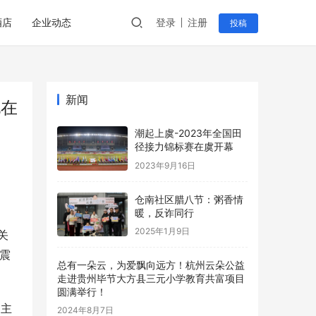
酒店
企业动态
登录
注册
投稿
新闻
现在
潮起上虞-2023年全国田
径接力锦标赛在虞开幕
2023年9月16日
仓南社区腊八节：粥香情
暖，反诈同行
2025年1月9日
关
震
总有一朵云，为爱飘向远方！杭州云朵公益
走进贵州毕节大方县三元小学教育共富项目
圆满举行！
，主
2024年8月7日