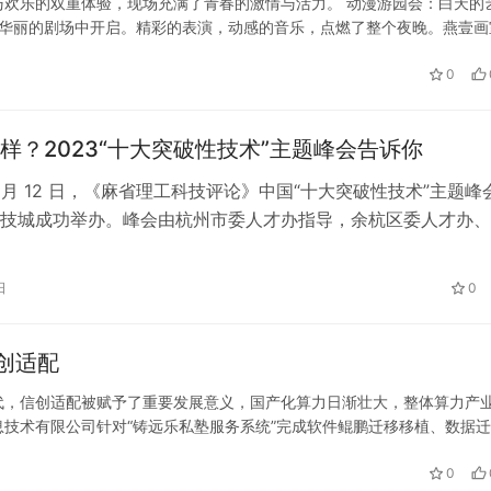
欢乐的双重体验，现场充满了青春的激情与活力。 动漫游园会：白天的
在华丽的剧场中开启。精彩的表演，动感的音乐，点燃了整个夜晚。燕壹画
时也能品味甜蜜。随之而来的抽奖环节更是将气氛推向高潮，拍立得、无
0
和社区深入企业一线 督导安全生
杭人口腔医院：以“五心”理念为基
保障
腔医院百年口碑
样？2023“十大突破性技术”主题峰会告诉你
 5 月 12 日，《麻省理工科技评论》中国“十大突破性技术”主题峰
技城成功举办。峰会由杭州市委人才办指导，余杭区委人才办、
城（海创园）管委会和《麻省理工科技评论》中国共同主办，
ech、云樾科技（杭州）有限责任公司共同承办。会上，国内外顶级
日
0
业领袖、知名投资人与政府代表共同探讨了“十大突破性技术”的
创适配
代，信创适配被赋予了重要发展意义，国产化算力日渐壮大，整体算力产
技术有限公司针对“铸远乐私塾服务系统”完成软件鲲鹏迁移移植、数据迁
地满足信创市场需求、服务教育行业做好技术储备。 本次适配工作主要
0