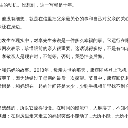
先生的动机。没想到，这一写就是十年。
。他没有细想，就是在信里把父亲最关心的事和自己对父亲的关
亲还在身边。
的发生在现实中，对李先生来说是一件多么幸福的事。它运行在
多网友表示，珍惜眼前的亲人很重要。这话说得多好，不是有句
，孝敬亲人是现在时，不能等。否则，我恐怕会后悔。
和妈妈的故事。2018年，母亲去世的那天，康辉即将登上飞机
辉哭了，因为她错过了母亲的最后一次探望。节目中，康辉回忆
遗憾是，和妈妈在一起的时间还是太少，少到手机相册里找不到
是残酷的，所以它流得很慢。在时间的慢流中，人麻痹了，不知
蹒跚；在厨房里走来走去的妈妈突然不能动了…无所不能，无所