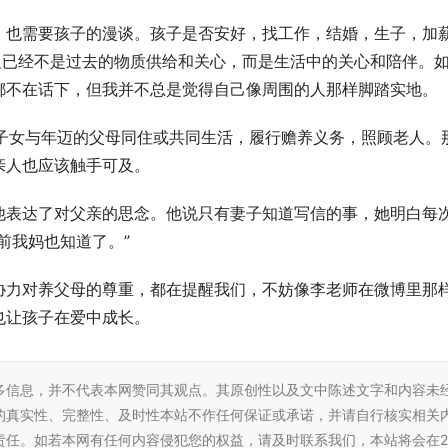
，也需要孩子的漫谈。孩子是否安好，找工作，结婚，生子，加
义已经不是过去的物质供给和关心，而是生活中的关心和陪伴。
都不在话下，但我并不总是觉得自己像周围的人那样脚踏实地。
成年子女与年迈的父母同住或共同生活，履行赡养义务，照顾老人。
亲人也应该触手可及。
他表达了对父亲的思念。他说只有妻子知道写信的事，她明白每
前我妈也知道了。”
协力对养父母的尊重，都在提醒我们，不妨像李老师在微博里那
也让孩子在爱中成长。
多信息，并不代表本网赞同其观点。其原创性以及文中陈述文字和内容未
的真实性、完整性、及时性本站不作任何保证或承诺，并请自行核实相关
责任。如若本网有任何内容侵犯您的权益，请及时联系我们，本站将会在2