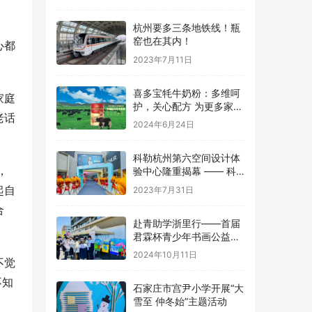
杭州要多三条地铁线！瓶
窑也在其内！
心都
2023年7月11日
喜多宝牦牛奶粉：多维呵
家庭
护，关心配方 为更多家庭
老话
的健康保驾护航
2024年6月24日
科勒杭州第六空间设计体
，
验中心隆重揭幕 —— 科
勒150周年 多维诠释优雅
起自
2023年7月31日
生活美学
合
赴青助学浙里行——首届
君霖杯青少年书画公益大
赛（青海站） –海西州中
2024年10月11日
不觉
小学生书画大赛公益活动
不知
石家庄市宫尹小学开展“大
雪至 仲冬始”主题活动