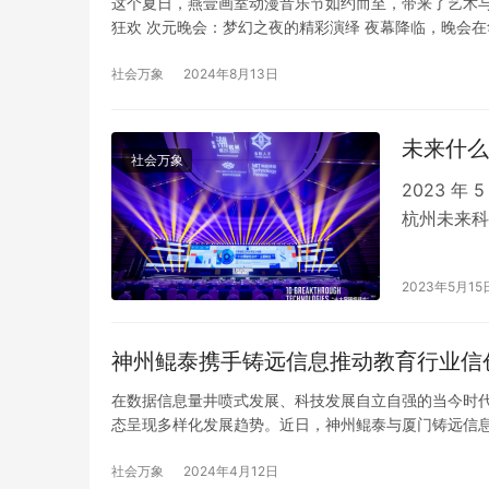
这个夏日，燕壹画室动漫音乐节如约而至，带来了艺术与
狂欢 次元晚会：梦幻之夜的精彩演绎 夜幕降临，晚会
大家准备了奶茶、蛋糕和茶歇，让人们在享受艺术的同
机、绘…
社会万象
2024年8月13日
仓前街道万
产护航民生
未来什么
社会万象
2023 年
杭州未来科
州未来科技
DeepT
2023年5月15
家学者、行
神州鲲泰携手铸远信息推动教育行业信
在数据信息量井喷式发展、科技发展自立自强的当今时
态呈现多样化发展趋势。近日，神州鲲泰与厦门铸远信息
移、数据平台测试测评等相关适配服务，为铸远信息更好
乐私塾平台…
社会万象
2024年4月12日