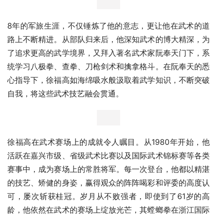
8年的军旅生涯，不仅锤炼了他的意志，更让他在武术的道
路上不断精进。从部队归来后，他深知武术的博大精深，为
了追求更高的武学境界，又拜入著名武术家阮奉天门下，系
统学习八极拳、查拳、刀枪剑术和擒拿格斗。在阮奉天的悉
心指导下，徐福高如海绵吸水般汲取着武学知识，不断突破
自我，将这些武术技艺融会贯通。
徐福高在武术赛场上的成就令人瞩目。从1980年开始，他
活跃在嘉兴市级、省级武术比赛以及国际武术锦标赛等各类
赛事中，成为赛场上的常胜将军。每一次登台，他都以精湛
的技艺、矫健的身姿，赢得观众的阵阵喝彩和评委的高度认
可，屡次斩获桂冠。岁月从不败强者，即使到了61岁的高
龄，他依然在武术的赛场上绽放光芒，其螳螂拳在浙江国际