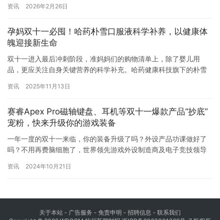
贵，服务散。” 寻找可靠充电桩的焦虑、对比油价的繁琐、以及车辆
资讯
2026年2月26日
养护、保险、休闲等分散在各处的后市场服务，让“车生活”的便捷与
愉悦大打折扣。 市场呼唤一个真正的整合者，一个不仅能解决问
孕妈双十一必囤！哈药朴雪口服液科学补养，以健康体
题，更能创造价值的平台。正是在这样的时代背景下，惠充天下应
魄迎接新生命
运而…
双十一进入最后冲刺阶段，准妈妈们的购物清单上，除了婴儿用
品，更应关注自身关键营养的科学补充。哈药健康科技旗下的朴雪
牌铁烟酸生物素口服液，以其高含量有机铁与多重营养协同配方，
资讯
2025年11月13日
成为孕期女性预防贫血、保障母婴健康的理想选择。 孕期是女性对
铁需求激增的特殊时期。胎儿发育、血容量扩充均需大量铁元素支
赛睿Apex Pro磁轴键盘、耳机等双十一爆款产品“抄底”
持。一旦摄入不足，不仅易导致孕妇疲劳、头晕、免疫力下降，还
宠粉，快来升级你的游戏装备
可能影响胎儿…
一年一度的双十一来临，你的装备升级了吗？外设产品功课做好了
吗？不用再费脑细胞了，世界领先游戏外设制造商及电子竞技领导
者SteelSeries赛睿，在双十一期间为玩家们准备好了爆款好物，快
资讯
2024年10月21日
来看看吧！ 作为每年一度的消费盛典，双十一已经成为消费者眼中
的购物狂欢节，各大商家纷纷拿出最优惠的力度来回馈消费者，赛
睿也不例外。作为全球领先的专业游戏外设制造商，赛睿一直是…
关于本站 - 广告服务 - 免责申明 - 招聘信息 -
联系我们