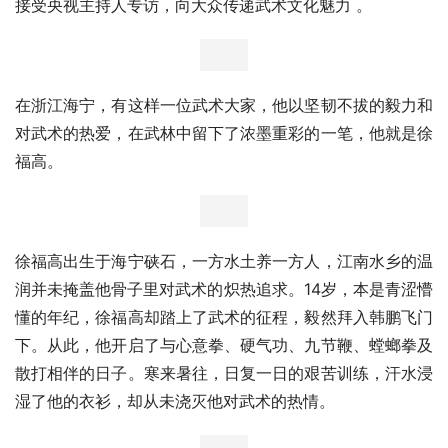
接受央视主持人专访，向大众传递武术文化魅力 。
在浙江海宁，有这样一位武术大家，他以坚韧不拔的毅力和
对武术的热爱，在武林中留下了浓墨重彩的一笔，他就是徐
福高。
徐福高出生于海宁硖石，一方水土养一方人，江南水乡的温
润并未掩盖他骨子里对武术的炽热追求。14岁，本是青涩懵
懂的年纪，徐福高却踏上了武术的征程，毅然拜入韩鹏飞门
下。从此，他开启了与心意拳、硬气功、九节鞭、螳螂拳及
散打相伴的日子。寒来暑往，日复一日的艰苦训练，汗水浸
湿了他的衣衫，却从未浇灭他对武术的热情。