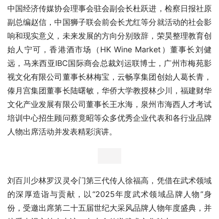
中国经济传媒协会理事会驻会副会长杜跃进，检察日报社原
副总编赵信，中国狮子联会前会长尤红等分就活动的社会影
响和现实意义，未来发展的方向分别致辞，荣昊整理教育创
始人宁可，香港酒市场（HK Wine Market）董事长刘健
远，马来西亚IBC国际商会总裁刘运联博士，广州市梅苑影
视文化有限公司董事长林梅宝，云畅享集团创始人葛长青，
傣月宫集团董事长陆曙敏，华侨大学教授林少川，福建财华
文化产业发展有限公司董事长王水海，泉州市海西人才考试
培训中心招生顾问蔡竟昭等众多优秀企业代表和各行业品牌
人物出席活动并发表精彩演讲。
刘百川少林罗汉灵令门第三代传人徐福高，凭借在武术领域
的深厚造诣与贡献，以“2025年度武术领域品牌人物”身
份，受邀出席第二十五届世纪大采风品牌人物年度盛典，并