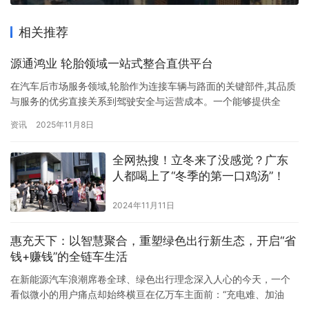
相关推荐
源通鸿业 轮胎领域一站式整合直供平台
在汽车后市场服务领域,轮胎作为连接车辆与路面的关键部件,其品质
与服务的优劣直接关系到驾驶安全与运营成本。一个能够提供全
面、可靠、高效的一站式轮胎解决方案的平台,正成为市场日益迫切
资讯
2025年11月8日
的需求。源通鸿业,凭借其超过十年的行业深耕,以“全球品牌+全车系
轮胎一站式整合直供平台”的清晰定位,悄然成为满足这一市场需求的
全网热搜！立冬来了没感觉？广东
坚实力量。 一站式整合直供,破解行业痛点 传统的轮胎采购…
人都喝上了“冬季的第一口鸡汤”！
2024年11月11日
惠充天下：以智慧聚合，重塑绿色出行新生态，开启“省
钱+赚钱”的全链车生活
在新能源汽车浪潮席卷全球、绿色出行理念深入人心的今天，一个
看似微小的用户痛点却始终横亘在亿万车主面前：“充电难、加油