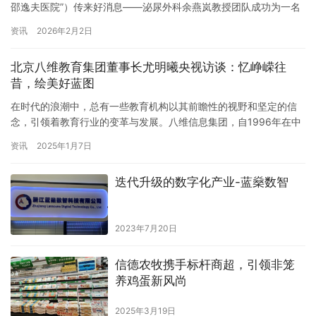
邵逸夫医院”）传来好消息——泌尿外科余燕岚教授团队成功为一名
63岁女性患者植入全新一代核磁兼容长程免充电InterStim™ X骶神
资讯
2026年2月2日
经调控系统。该患者曾接受宫颈癌术后放化疗，被排尿困难顽疾困
扰长达18年，这台新型系统的成功植入，终于为她打破了诊疗僵
北京八维教育集团董事长尤明曦央视访谈：忆峥嵘往
局。 此次手术的顺利开展，不仅彰显了浙大邵逸夫…
昔，绘美好蓝图
在时代的浪潮中，总有一些教育机构以其前瞻性的视野和坚定的信
念，引领着教育行业的变革与发展。八维信息集团，自1996年在中
关村清华园诞生以来，就以其独特的职业教育模式，为中国IT人才
资讯
2025年1月7日
的培养贡献了无数心血与智慧。 日前，八维信息集团董事长尤明曦
在接受央视访谈时，与我们回顾了八维25年的教育发展历程，并展
迭代升级的数字化产业-蓝燊数智
望了未来职业教育的美好蓝图。 忆往昔，八维教育在互联网发展
的…
2023年7月20日
信德农牧携手标杆商超，引领非笼
养鸡蛋新风尚
2025年3月19日