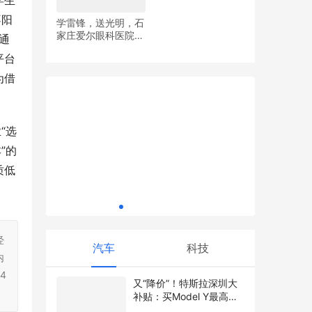
学生
不阳
学雷锋，送光明，石
家庄爱尔眼科医院党
通
携高标准
国风正当时！柒小仙2026新品亮相：从汉
支部开展眼健康义诊
平台
服秀到舞台剧，一套搞定儿童全场景妆容
活动
为借
“选
”的
质低
中国人寿
风云榜主榜
经
汽车
科技
内
4
又“降价”！特斯拉深圳大
补贴：买Model Y最高可
领1.2万