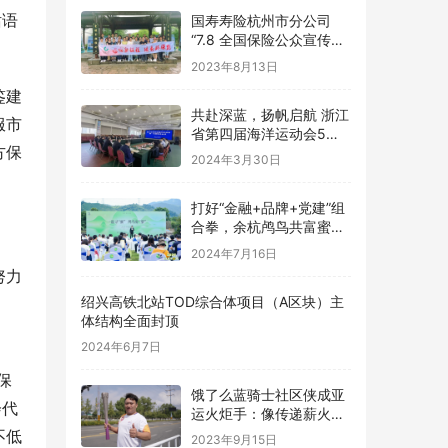
话语
国寿寿险杭州市分公司
“7.8 全国保险公众宣传日”
活动精彩纷呈
2023年8月13日
鉴建
共赴深蓝，扬帆启航 浙江
服市
省第四届海洋运动会5月
方保
舟山嵊泗举办
2024年3月30日
打好“金融+品牌+党建”组
合拳，余杭鸬鸟共富蜜梨
开满“林”
2024年7月16日
努力
绍兴高铁北站TOD综合体项目（A区块）主
体结构全面封顶
2024年6月7日
保
饿了么蓝骑士社区侠成亚
会代
运火炬手：像传递薪火一
样传递好每份订单
不低
2023年9月15日