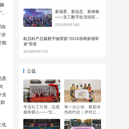
确
新场景、新业态、新体验
”。
——文三数字生活街区数
字国潮市集沉浸式演绎夜
2023年6月18日
理由
游新活力
干涉
航启科产总裁蔡宇驰荣获“2024浙商新领军
变相
者”荣誉
2024年6月11日
公益
品质
大
专业
且即
专业社工引领，志愿
每一次心动，都是绿
服务暖心——“红心”
色的约定｜伊对公益
暖冬日 志愿伴“童”行
圆满落幕，责任与爱
双向奔赴
文化