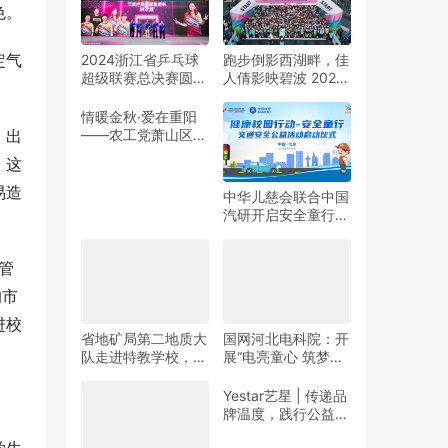
色。
定气
2024浙江省乒乓球
跑步倒影西湖畔，佳
超级联赛总决赛圆满
人倩影映碧波 2024
收官
杭州女子半程马拉松
靓丽开赛
情暖金秋·爱在重阳
——农工党萧山区基
、出
层委联合萧山义桥镇
。这
政府开展重阳公益行
动！
易造
中华儿慈会联合中国
汽研开启安全童行公
益活动
管
的市
进校
省地矿局第二地质大
国网河北电科院：开
队走进特教学校，暖
展“电亮童心 筑梦未
春与爱同行
来”志愿活动
Yestar艺星 | 传递品
牌温度，践行公益之
美