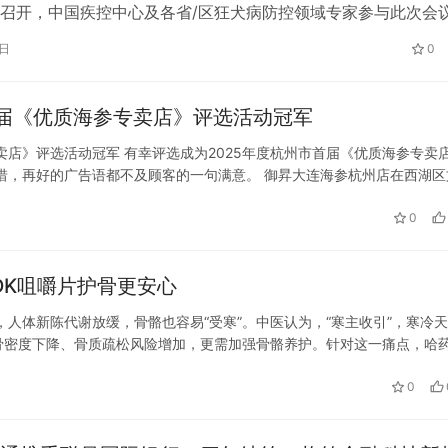
召开，中国疾控中心及各省/区狂犬病防控领域专家参与此次会
金标准冻干人用狂犬病疫苗（人二倍体细胞）在此次会议中宣布
0日
0
苗由深圳康泰生物制品股份有限公司全资子公司民海生物生产。
引进巴斯德技术的基础上进行了研发和改进，历经13年终于成
市首届《优质海参专卖店》评选活动冠军
苗…
专卖店》评选活动冠军 有幸评选成为2025年度杭州市首届《优质海参专卖
惜，再好的广告语都不及顾客的一句满意。 御昇大连海参杭州店在西湖区
连深海野生底播海参 店内泡发 速冻 包装 营养保留最…
0
DK咀嚼片护骨更安心
人，人体新陈代谢放缓，骨骼也容易“受寒”。中医认为，“寒主收引”，寒冷
骨密度下降、骨质疏松风险增加，更需加强骨骼养护。针对这一痛点，哈
（牛奶味），正是为应对冬季骨骼健康挑战而生。 进入冬季，许多家庭开
0