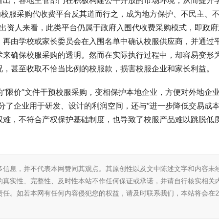
看出，各地主管部门在积极构建公平开放的市场环境，从而提升
的校服采购代收费平台反其道而行之，成为地方保护、不民主、
。从出资人来看，此类平台仍属于政府入围代收费采购模式，即政府
届乒乓球赛浙江启幕，九城联动
新生纪元科技有限公司盛大开业，
，再由学校或家长委员会在入围名单中确认校服供应商，并通过
力
细胞生产工厂服务社会
术来确保校服采购的透明。然而在实际执行过程中，却容易变形
况，甚至收取不恰当比例的校服款，损害校服企业和家长利益。
“限价”文件干预校服采购，变相保护本地企业，方便对外地企业
分了企业用于研发、设计的利润空间，还与“进一步降低交易成本
权难，不符合产权保护基础制度，也导致了校服产品难以跳脱低
多信息，并不代表本网赞同其观点。其原创性以及文中陈述文字和内容未
的真实性、完整性、及时性本站不作任何保证或承诺，并请自行核实相关
责任。如若本网有任何内容侵犯您的权益，请及时联系我们，本站将会在2