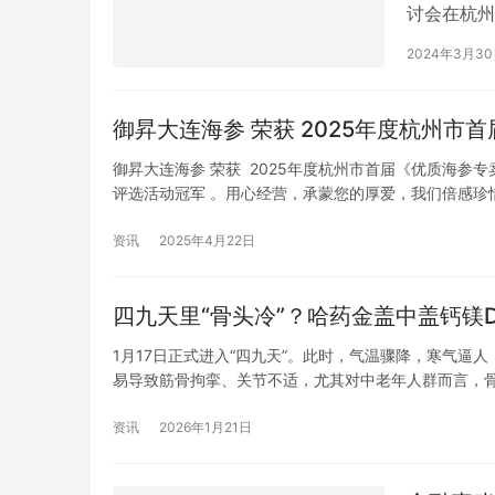
讨会在杭州
全球新一代
2024年3月3
市。 该疫
生物在全套
御昇大连海参 荣获 2025年度杭州
批。这款疫
御昇大连海参 荣获 2025年度杭州市首届《优质海参
评选活动冠军 。用心经营，承蒙您的厚爱，我们倍感珍
路368号 （微） 15904118132 所售海参均来自大
资讯
2025年4月22日
四九天里“骨头冷”？哈药金盖中盖钙镁
1月17日正式进入“四九天”。此时，气温骤降，寒气逼
易导致筋骨拘挛、关节不适，尤其对中老年人群而言，
团旗下金盖中盖品牌推出的钙镁维生素D维生素K咀嚼片
资讯
2026年1月21日