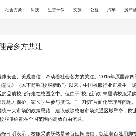
社会万象
科技
生态环保
文旅
公益
汽车
房产
管理需多方共建
康安全、美观自信，牵动着社会各方的关注。2015年原国家四
意见》（以下简称“校服新政”）以来，中国校服行业正发生一
的品质校服行走在校园之中。但由于“校服新政”未厘清校服采
现地方保护、家长学生参与度低、“一刀切”片面化管理等问题
国统一大市场的政策思路，建议破除校服市场流通区域壁垒，防
优质校服供给能在全国范围内高效自由流通。
授杨朝明表示，校服采购既然是老百姓掏腰包，就让老百姓用脚