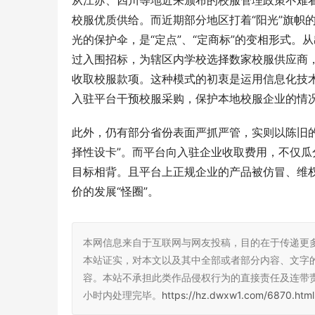
从江苏、四川等地近来颁布的校服管理政策不难
校服优质供给。而近期部分地区打着“阳光”旗帜
光的保护伞，是“定点”、“定商标”的变相形式
融创服务首
过入围招标，为辖区内学校选择数家校服供应商
点燃社区活
收取校服款项。这种模式的初衷是运用信息化技
入驻平台干预校服采购，保护本地校服企业的情
此外，仍有部分省份表面严抓严管，实则以陈旧的
择性设卡”。而平台向入驻企业收取费用，不仅瓜
目标相背。且平台上正规企业的产品被仿冒、维
价的发展“怪圈”。
本网信息来自于互联网与网友投稿，目的在于传递更
本站证实，对本文以及其中全部或者部分内容、文字
容。本站不承担此类作品侵权行为的直接责任及连带
小时内处理完毕。
https://hz.dwxw1.com/6870.html