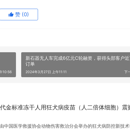
赞
(0)
新石器无人车完成6亿元C轮融资，获得头部客户近
订单
10:56
2024年3月27日 上午11:11
下
代金标准冻干人用狂犬病疫苗（人二倍体细胞）震
，由中国医学救援协会动物伤害救治分会举办的狂犬病防控新技术