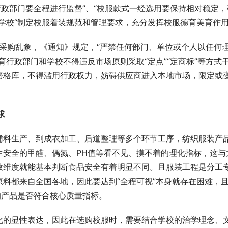
行政部门要全程进行监督”、“校服款式一经选用要保持相对稳定，
学校“制定校服着装规范和管理要求，充分发挥校服德育美育作用
”等采购乱象，《通知》规定，“严禁任何部门、单位或个人以任何
育行政部门和学校不得违反市场原则采取“定点”“定商标”等方式
资格库，不得滥用行政权力，妨碍供应商进入本地市场，限定或
求
辅料生产、到成衣加工、后道整理等多个环节工序，纺织服装产
生安全的甲醛、偶氮、PH值等看不见、摸不着的理化指标，这与
数维度就能基本判断食品安全有着明显不同。且服装工程是分工
料都来自全国各地，因此要达到“全程可视”本身就存在困难，
的产品是否符合核心质量指标。
化的显性表达，因此在选购校服时，需要结合学校的治学理念、