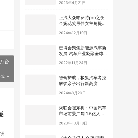
2023年4月21日
上汽大众帕萨特pro之夜
金扬花奖最佳女主角提名
揭晓，五位女星闪耀银幕
2024年12月19日
进博会聚焦新能源汽车新
发展 汽车产业凝聚全球力
量
万台
2022年11月24日
一篇
智驾护航，极狐汽车考拉
解锁亲子出行新高度
2024年9月20日
乘联会崔东树：中国汽车
撼
市场前景广阔 1.5亿人有
“本”没车
2023年10月18日
研
《大众掌门人的 “对手哲