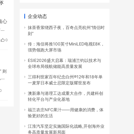
标
企业动态
核心
抹茶香萦绕西子夜，百奇点亮杭州“情侣时
合作
刻”
约协
0
传：海信将推100英寸MiniLED电视E8K，
协
强势领跑大屏市场
ESIE2026盛大启幕：瑞浦兰钧以技术与
全球布局领航储能高质量发展
 则
三得利世家百年纪念白州®12年和18年单
,预
一麦芽日本威士忌限定版耀世发布
0
澳新康与港理工达成重大合作，共建科创
转化平台与产业化基地
福兰农庄NFC果汁——用健康的消费，体
验更好的生活
江淮汽车坚定实施国际化战略,开创海外业
务高质量发展新局面