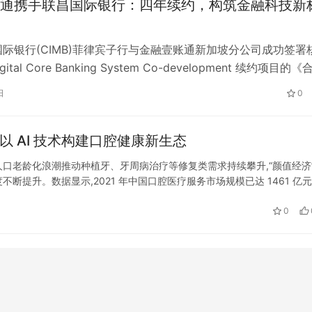
通携手联昌国际银行：四年续约，构筑金融科技新
国际银行(CIMB)菲律宾子行与金融壹账通新加坡分公司成功签署
igital Core Banking System Co-development 续约项目的《
LOA),进一步深化了双方在数字化金融服务领域的合作。这份续
日
0
着双方自2020年合作以来持续信任的巩固,也为未来四年的全面
实基础。 多…
赋能基层医疗 要慈口腔以 AI 技术构建口腔健康新生态
口老龄化浪潮推动种植牙、牙周病治疗等修复类需求持续攀升,“颜值经济”
提升。数据显示,2021 年中国口腔医疗服务市场规模已达 1461 亿元
观。 然而,行业高速发展背后,多重矛盾与痛点日益凸…
0