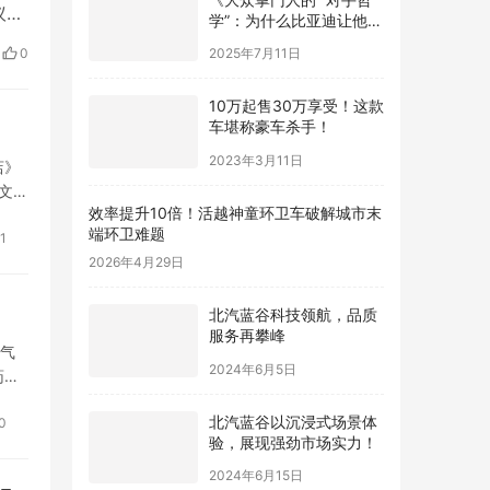
议。
学”：为什么比亚迪让他们
上
更优秀？》
0
2025年7月11日
民海
功获
10万起售30万享受！这款
车堪称豪车杀手！
2023年3月11日
店》
文三
效率提升10倍！活越神童环卫车破解城市末
端环卫难题
1
2026年4月29日
​北汽蓝谷科技领航，品质
服务再攀峰
天气
2024年6月5日
药集
始…
​北汽蓝谷以沉浸式场景体
0
验，展现强劲市场实力！
2024年6月15日