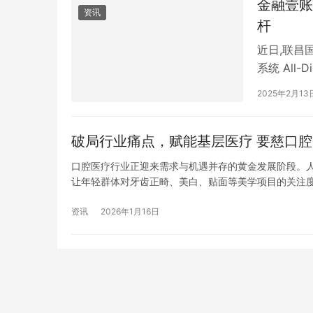
金融壹账
资讯
杆
近日,联昌
系统 All-D
意向书》(
2025年2月13
议不仅标志
作奠定了坚
破局行业痛点，
口腔医疗行业正迎来需求与机遇并存的黄金发展阶段。人
让年轻群体对牙齿正畸、美白、贴面等美学项目的关注度不断
计 2025 年将突破 3000 亿元大关,市场潜力尤为可
资讯
2026年1月16日