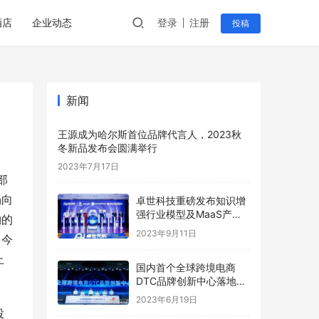
酒店
企业动态
登录
注册
投稿
新闻
王源成为哈尔斯首位品牌代言人，2023秋
冬新品发布会圆满举行
2023年7月17日
部
场向
卓世科技重磅发布知识增
强行业模型及MaaS产品
购的
系列 引领企业数字化变革
2023年9月11日
。今
新潮流
止
国内首个全球跨境电商
DTC品牌创新中心落地菜
鸟智谷
2023年6月19日
投