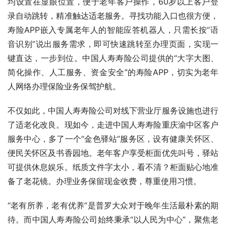
均设置在显眼位置，便于老年客户操作，60岁以上客户登
录自动跳转，精准触达适老服务。寻找功能入口也很方便，
寿险APP嵌入专属老年人的智能应答机器人，只需长按“语
音识别”说出服务需求，即可快速跳转至办理页面，实现一
键直达，一步到位。中国人寿寿险公司提供的“大字大图、
简化操作、人工服务、资金安全”的寿险APP，切实为老年
人网络办理保险业务保驾护航。
不仅如此，中国人寿寿险公司对线下营业厅服务设施也进行
了适老化改良。现如今，走进中国人寿寿险重庆渝中区客户
服务中心，多了一个“金色驿站”服务区，设有健康关怀区、
便民关怀区及书香园地。老年客户享受柜面优先叫号，驿站
可提供休息娱乐。纸质文件字太小，看不清？柜面贴心地准
备了老花镜。办理业务保留现金收费，尊重使用习惯。
“老有所养，老有优养”是普罗大众对于晚年生活最朴素的期
待。而中国人寿寿险公司始终秉承“以人民为中心”，聚焦老