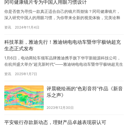
冈司健康镜片专为中国人用眼习惯设计
你是否曾为寻找一款真正适合自己的镜片而烦恼？冈司健康镜片，
深入研究中国人的用眼习惯，为你带来全新的视觉体验，完美诠释
“更适合中国人用眼习惯”的真谛。 一、用眼环境的精准适配 1. 长时
资讯
2024年11月4日
间近距离用眼 现代中国人的生活方式中，大量时间花费在阅读、使
用电子设备等近距离用眼活动上。冈司健康镜片针对这一特点，采
科技革新，雅迪先行！雅迪钠电电动车暨华宇极钠超充
用先进的光学设计，能够有效减轻眼睛在长时间近距离聚焦时的疲…
生态正式发布
1月6日，电动两轮车领军品牌雅迪携手旗下华宇新能源科技公司，
在杭州盛大举办“超充新时代”——雅迪钠电电动车暨华宇极钠超充生
态发布会。当日，临安区青山湖科技城党工委委员管委会副主任王
资讯
2025年1月7日
力、浙江省自行车电动车行业协会理事长陈建龙、杭州市电动自行
车协会秘书长李宏亮以及雅迪科技集团董事长董经贵等领导嘉宾亲
评晨晓绘画的“色彩音符”作品《新音
临现场，共同见证华宇极钠超充生态以及全系搭载这一前沿技术的
乐之声》
雅迪钠…
2023年12月30日
平安银行存款新动态，理财产品卓越表现获认可