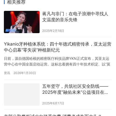
相关推荐
​蒋凡与非门：在电子浪潮中寻找人
文温度的音乐先锋
2025年2月18日
Yikanio牙种植体系统：四十年德式精密传承，亚太运营
中心启幕”零失误”种植新纪元
日前，源自德国哈根的精密医疗科技品牌YKN正式宣布，其亚太运
营中心在中国全面启动运营。这标志着拥有四十年技术积淀、以”莫
氏锥度”技术影响全球种植体行业发展的德国精工品牌，在完成十余
资讯
2026年1月30日
年中德技术合作过渡后，正式开启亚太市场的深度布局。 从1985到
2025：一场跨越四十年的精度追求 YKN的技术基因可追溯至1985
五年坚守，共筑社区安全防线——
年。当时，现任技术团队负…
2025年度“融佑未来”公益项目在济
南启动
2025年6月17日