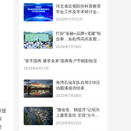
河北省近视防控科普教育
学会工作及学术研讨会圆
满落幕
2022年12月31日
打好“金融+品牌+党建”组
合拳，余杭鸬鸟共富蜜梨
开满“林”
2024年7月16日
“牵手国寿 康享未来”国寿客户节精彩纷呈
2023年6月17日
海湾石油车队自驾318活
动圆满成功结束
2023年7月28日
“微改造、精提升”让绍兴
并提
上虞里直街 呈现“古今交
深
融之美”
2023年8月22日
管