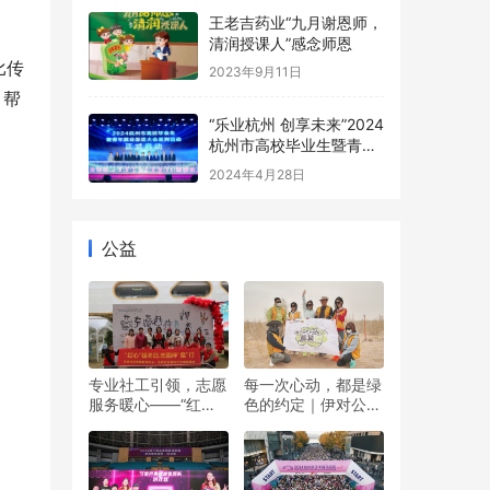
王老吉药业“九月谢恩师，
清润授课人”感念师恩
比传
2023年9月11日
，帮
“乐业杭州 创享未来”2024
杭州市高校毕业生暨青年
就业促进大会圆满举行
2024年4月28日
公益
专业社工引领，志愿
每一次心动，都是绿
服务暖心——“红心”
色的约定｜伊对公益
暖冬日 志愿伴“童”行
圆满落幕，责任与爱
双向奔赴