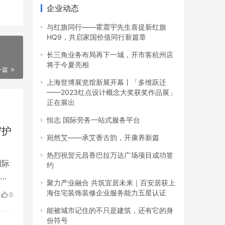
企业动态
与红旗同行——霍震宇先生喜提新红旗
HQ9，共启家国价值同行新篇章
长三角业务布局再下一城，开市客杭州店
将于今夏亮相
一篇
上海世博展览馆新展开幕丨「多维跃迁
——2023红点设计概念大奖获奖作品展」
正在展出
恒志 国际劳务一站式服务平台
守护
宛然艾——承艾香古韵，开康养新篇
热烈祝贺元昌香巴拉万达广场项目成功签
国际
约
者
聚力产业融合 共筑宜居未来｜百安居获上
颠覆
海住宅装饰装修企业服务能力五星认证
0
量
能被城市记住的不只是建筑，还有它的身
份符号