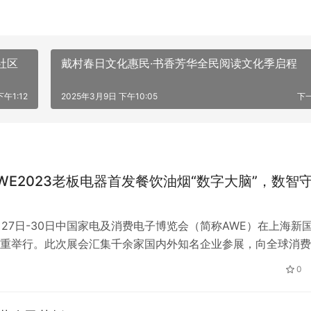
社区
戴村春日文化惠民·书香芳华全民阅读文化季启程
下午1:12
2025年3月9日 下午10:05
下
WE2023老板电器首发餐饮油烟“数字大脑”，数智
4月27日-30日中国家电及消费电子博览会（简称AWE）在上海新
重举行。此次展会汇集千余家国内外知名企业参展，向全球消费
业前沿的科技创新成果。 作为国内厨电领导品牌，老板电器携
日
0
种“餐饮油烟数字大脑”首次向行业正式亮相。这是一款通过对海
行创新应用，并以此推动实现城市餐饮油烟治理现代化的数字系