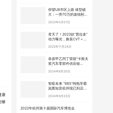
仰望U8市区上路 体型硕
大：一旁70万的途锐秒变
高尔夫
2023年4月21日
变天了！2023款“普拉多”
动力曝光，换装CVT＋分
时四驱，明年亮相
2022年11月24日
恭喜甲乙丙丁荣获“卡斯夫
奖汽车零部件供应链
TOP50″
2024年8月20日
智驭未来 “985”纯电学霸
岚图知音杭州现已到店，
欢迎品鉴！
健康
2024年9月23日
能够
2022年杭州第十届国际汽车博览会