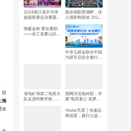
2024浙江省乒乓球
跑步倒影西湖畔，佳
超级联赛总决赛圆满
人倩影映碧波 2024
收官
杭州女子半程马拉松
靓丽开赛
情暖金秋·爱在重阳
——农工党萧山区基
层委联合萧山义桥镇
政府开展重阳公益行
动！
中华儿慈会联合中国
汽研开启安全童行公
益活动
。目
省地矿局第二地质大
国网河北电科院：开
队走进特教学校，暖
展“电亮童心 筑梦未
上海
春与爱同行
来”志愿活动
理水
Yestar艺星 | 传递品
牌温度，践行公益之
美