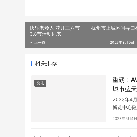
快乐老龄人·花开三八节 ——杭州市上城区闸弄口
3.8节活动纪实
上一篇
2025年3月9日 
相关推荐
重磅！A
资讯
城市蓝天
2023年
博览中心隆
展示来自行
2023年5月4
性科技新物
油烟数据进