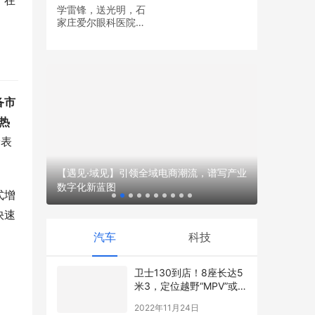
，在
学雷锋，送光明，石
家庄爱尔眼科医院党
孩”怕丢
支部开展眼健康义诊
活动
备市
热
景表
【遇见·域见】引领全域电商潮流，谱写产业
五年坚守，
数字化新蓝图
度“融佑未
式增
快速
汽车
科技
卫士130到店！8座长达5
米3，定位越野“MPV”或
90万起售
2022年11月24日