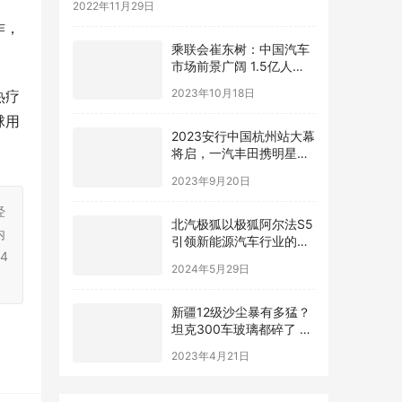
2022年11月29日
作，
乘联会崔东树：中国汽车
市场前景广阔 1.5亿人有
“本”没车
2023年10月18日
热疗
球用
2023安行中国杭州站大幕
将启，一汽丰田携明星车
型解锁“绿色未来”
2023年9月20日
经
​北汽极狐以极狐阿尔法S5
内
引领新能源汽车行业的新
4
潮流
2024年5月29日
新疆12级沙尘暴有多猛？
坦克300车玻璃都碎了 有
车主被困10小时
2023年4月21日