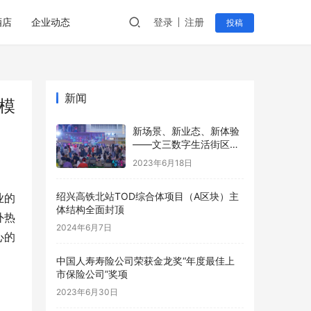
酒店
企业动态
登录
注册
投稿
新闻
模
新场景、新业态、新体验
——文三数字生活街区数
字国潮市集沉浸式演绎夜
2023年6月18日
游新活力
绍兴高铁北站TOD综合体项目（A区块）主
业的
体结构全面封顶
外热
2024年6月7日
心的
。
中国人寿寿险公司荣获金龙奖“年度最佳上
市保险公司”奖项
2023年6月30日