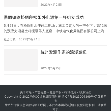
2023年4月21日
衢丽铁路松丽段松阳外电源第一杆组立成功
5月21日，在松阳叶水变施工现场，施工负责人的一声令下，高12米
的预应力混凝土杆缓缓落入底座，中铁电气化局集团有限公司上海
电气化工程分公司参建的衢丽铁路松丽段外电源第一杆成功组立，
社会万象
2025年5月24日
标志着衢丽铁路松丽段外电源工程正式启动。 衢丽铁路松丽段外电
源设计电杆组立120根、导线架设19.72公里、高压电力电缆敷设
杭州爱渡作家的浪漫邂逅
10.08公里。外电源线路是铁路牵引供电系统的“生命线”…
2024年5月15日
关于本站 - 广告服务 - 免责申明 - 招聘信息 -
联系我们
Copyright © 2022 WPCOM 杭州新闻时报
浙ICP备2023001399号-7
版权所
有
网站所刊载信息全部转载互联网，不代表本网观点|如有侵犯到您权利，请联系
站长