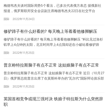
梅德韦杰夫谈对国际局势5个看法，已多次代表俄方表态 据俄新社
报道，俄罗斯联邦安全会议副主席梅德韦杰夫22日在社交平台
Telegram上发文，谈对国际局势的5个看法，包括呼吁摒弃西方所
国际
2022年11月24日
谓“基于规则的秩序”的“恶劣观念”。 梅德韦杰夫22日在所发文章中对
国际局势5个看法的主要内容如下： 1.任何一个国家都会将最重要的
修驴蹄子有什么好看的? 每天晚上等着看他修脚解压
优先事项——保护本国公民和保卫国家独立放在首位…
修驴蹄子有什么好看的? 每天晚上等着看他修脚解压 “科比见过洛杉
矶早上4点钟的太阳，北京时间早上4点我却还在小破站看修驴蹄
子。”一段时间一来，各大视频网站修驴蹄子的视频获得了巨大的流
国际
2022年11月25日
量，网友们纷纷表示，修驴蹄子的视频为自己带来了巨大的解压
感。 与此相似，修复老物件、编竹筐、抠藤壶甚至是切胶带球，都
普京称特拉斯脑子有点不正常 这姑娘脑子有点不正常
令网友感受到了压力的释放。午夜时分，是这些视频点击率最高的
时段…
普京称特拉斯脑子有点不正常 这姑娘脑子有点不正常 近日（10月27
日）俄罗斯总统普京出席了在莫斯科举办的“瓦尔代”国际辩论俱乐部
年会。会上，普京提到了不久前卸任英国首相的特拉斯，称其“脑子
国际
2022年11月25日
有点不正常”。 普京说，特拉斯曾直言英国是一个核大国，按下核按
钮是英国首相的一项重要职责。他解释说，虽然这不是特拉斯的原
英国首相竞争或现三强对决 铁娘子特拉斯为什么突然辞
话，但她表达的是这么个意思，“她说‘我准备好了’”。…
职