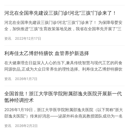
于12月3日出席会议，为中国企业发声，共同探讨全球绿色未来。
董明珠在“广东企业绿色低碳行动”演讲环节发表了《科技创新助力零
河北在全国率先建设三孩门诊!河北”三孩”门诊来了！
碳时代》主题讲话。她以格力电器为例，展示了中…
河北在全国率先建设三孩门诊!河北”三孩”门诊来了！ 为保障母婴安
全，加快推进“三孩”生育政策落地见效，我省在全国率先开展了“三
孩”优生优育指导门诊建设。省卫生健康委制发了门诊建设方案和评
资讯
2022年12月17日
估标准，并积极协调省财政下拨专项资金予以支持，加快健全完善
孕前、孕期、分娩、产后等各环节、全流程医疗保健及配套支持措
利寿佳太乙博舒特膳饮 血管养护新选择
施。 根据建设方案，省卫生健康委要求各市妇幼保健机构结合自…
在大健康理念日益深入人心的当下,兼具传统智慧与现代工艺的药食
同源饮品,正成为大众日常养生的理性选择。利寿佳太乙博舒特膳饮
植根六代中医世家传承,以 “药食同源,以人为本” 为核心,将经典配方
资讯
2026年1月7日
与现代科技深度融合,打造出一款契合多元生活需求的草本特膳饮品,
让自然滋养融入日常点滴。 这份跨越六代的匠心坚守,首先体现在对
全国首批！浙江大学医学院附属邵逸夫医院开展新一代
原料的严苛甄选。品牌严选西红花、茯苓、党参、葛根…
骶神经调控术
2026年1月19日，浙江大学医学院附属邵逸夫医院（以下简称“浙大
邵逸夫医院”）传来好消息——泌尿外科余燕岚教授团队成功为一名
63岁女性患者植入全新一代核磁兼容长程免充电InterStim™ X骶神
资讯
2026年2月2日
经调控系统。该患者曾接受宫颈癌术后放化疗，被排尿困难顽疾困