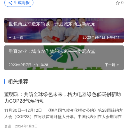
生成海报
0
世包商业打造东尚城，开启城东商业新纪元
上一篇
2023年9月1日 下午4:11
垂直农业：城市农作物的未来——华宏农堂
2023年9月7日 上午10:28
下一篇
相关推荐
董明珠：共筑全球绿色未来，格力电器绿色低碳创新助
力COP28气候行动
11月30日—12月12日，《联合国气候变化框架公约》第28届缔约方
大会（COP28）在阿联酋迪拜盛大开幕。中国代表团在大会期间在
迪拜世博城举办了“中国角”系列活动，格力电器董事长兼总裁董明珠
资讯
2024年1月3日