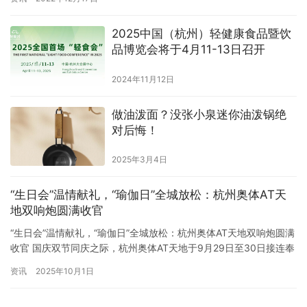
位为6.68米，创下历史新低。卫星图片显示，近日来，鄱阳湖主体
及其附近水域面积仅651平方公里，比今年监测到的最大水域面积少
2025中国（杭州）轻健康食品暨饮
80%，创历史新低。这也可能威胁和破坏鄱阳湖湿地…
品博览会将于4月11-13日召开
2024年11月12日
做油泼面？没张小泉迷你油泼锅绝
对后悔！
2025年3月4日
“生日会”温情献礼，“瑜伽日”全城放松：杭州奥体AT天
地双响炮圆满收官
“生日会”温情献礼，“瑜伽日”全城放松：杭州奥体AT天地双响炮圆满
收官 国庆双节同庆之际，杭州奥体AT天地于9月29日至30日接连奉
上两场风格迥异却同样精彩的主题活动，以“深深的生日会”的温暖感
资讯
2025年10月1日
动与“瑜见你我 伽倍快乐”瑜伽活动的身心疗愈，成功接棒启幕音乐
会，进一步丰富了试营业期的多元体验，展现了其作为杭城生活新