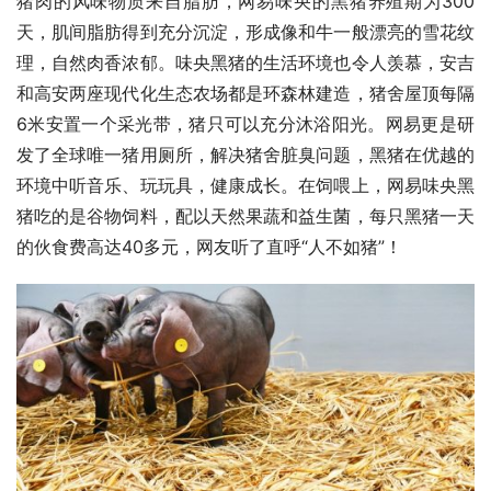
猪肉的风味物质来自脂肪，网易味央的黑猪养殖期为300
天，肌间脂肪得到充分沉淀，形成像和牛一般漂亮的雪花纹
理，自然肉香浓郁。味央黑猪的生活环境也令人羡慕，安吉
和高安两座现代化生态农场都是环森林建造，猪舍屋顶每隔
6米安置一个采光带，猪只可以充分沐浴阳光。网易更是研
发了全球唯一猪用厕所，解决猪舍脏臭问题，黑猪在优越的
环境中听音乐、玩玩具，健康成长。在饲喂上，网易味央黑
猪吃的是谷物饲料，配以天然果蔬和益生菌，每只黑猪一天
的伙食费高达40多元，网友听了直呼“人不如猪”！