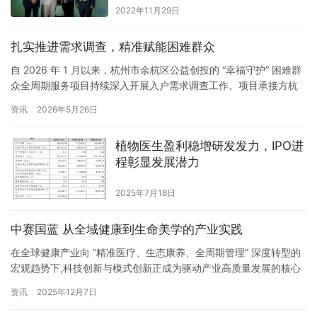
2022年11月29日
扎实推进需求调查，精准赋能困难群众
自 2026 年 1 月以来，杭州市余杭区公益创投的 “幸福守护” 困难群
众全周期服务项目持续深入开展入户需求调查工作。项目承接方杭
州市余杭区中泰街道绿叶公益服务中心组织专业团队，走进全区各
资讯
2026年5月26日
镇街、村社，与困难群众面对面沟通、心贴心交流，全面摸清需
求、排查问题，为精准落实社会救助、提升服务质效筑牢坚实基
植物医生盈利稳增研发发力，IPO进
础。 本次需求调查严格对照项目实施方案要求，聚焦余杭区在册…
程彰显发展潜力
2025年7月18日
中赛国蓝 从全域健康到生命美学的产业实践
在全球健康产业向 “精准医疗、生态康养、全周期管理” 深度转型的
宏观趋势下,科技创新与模式创新正成为驱动产业高质量发展的核心
引擎。中国大健康产业借势而起,迎来了跨界融合、多维突破的历史
资讯
2025年12月7日
性发展阶段。在这一浪潮中,中赛集团以硬核科技为基石深耕细作,大
河岭天生物科技集团则以跨界融合为路径开拓创新,两者一脉相承又