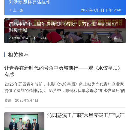
列活动即将登陆杭州
上一篇
2025年9月3日 下午12:40
谊品生鲜十二周年启动“暖光行动”，万份“民生能量包”
温暖十城
2025年9月4日 下午6:14
下一篇
相关推荐
让青春在新时代的号角中勇毅前行——观《水饺皇后》
有感
2025年五四青年节前，电影《水饺皇后》的上映为当代青年企业家
提供了深刻的精神启示。影片中，臧健和从单亲母亲到“水饺皇后”的
逆袭故事，恰似一部跨越时代的奋斗史诗。她面对困境时的坚韧、
资讯
2025年5月4日
对品质的坚守、对命运的主动掌控，与新时代浙江青年企业家的创
新实践遥相呼应。作为新青年经济学研究者、探索者赵京磊曾提
沁园慈溪工厂获“六星零碳工厂”认证
到：“一代人有一代人的长征路，青年的使命在于以行动回应时代命
题。…