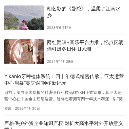
胡艺影的《曼陀》，温柔了江南水
乡
2023年6月17日
网红翻唱+音乐平台力推，忆点忆滴
酒引爆冬日怀旧风潮
2024年11月29日
Yikanio牙种植体系统：四十年德式精密传承，亚太运营
中心启幕”零失误”种植新纪元
日前，源自德国哈根的精密医疗科技品牌YKN正式宣布，其亚太运
营中心在中国全面启动运营。这标志着拥有四十年技术积淀、以”莫
氏锥度”技术影响全球种植体行业发展的德国精工品牌，在完成十余
资讯
2026年1月30日
年中德技术合作过渡后，正式开启亚太市场的深度布局。 从1985到
2025：一场跨越四十年的精度追求 YKN的技术基因可追溯至1985
严格保护外资企业知识产权 对扩大高水平对外开放意义
年。当时，现任技术团队负…