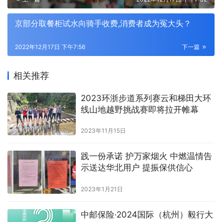
京部分取餐柜试水向骑手收费,消费者成为冤大头？
2022年12月17日 下午7:56
下一篇
相关推荐
2023环浙步道系列赛云和梯田大环
线山地越野挑战赛即将拉开帷幕
2023年11月15日
践一份承诺 护万家烟火 中燃温情告
示送达华北用户 提振保供信心
2023年1月21日
中邮保险·2024国际（杭州）毅行大