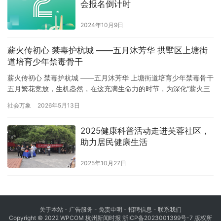
会报名倒计时
2024年10月9日
薪火传初心 禁毒护杭城 ——五月沐芳华 拱墅区上塘街
道培育少年禁毒骨干
薪火传初心 禁毒护杭城 ——五月沐芳华 上塘街道培育少年禁毒骨干
五月繁花竞放，生机盎然，在这充满生命力的时节，为深化“薪火三
十载，禁毒护杭城”主题宣传，扎实推进青少年毒品预防教育，着力
社会万象
2026年5月13日
培育有担当、有能力的小学生禁毒骨干，2026年5月，上塘街道禁
毒办联合八丈井社区面向小学生志愿队开展专项禁毒培训活动，以
2025健康科普活动走进芙蓉社区，
专业引导、趣味教学，助力志愿队员成长为校园禁毒宣传的“…
助力居民健康生活
2025年10月27日
关于本站 - 广告服务 - 免责申明 - 招聘信息 -
联系我们
Copyright © 2022 WPCOM 杭州新闻时报
浙ICP备2023001399号-7
版权所