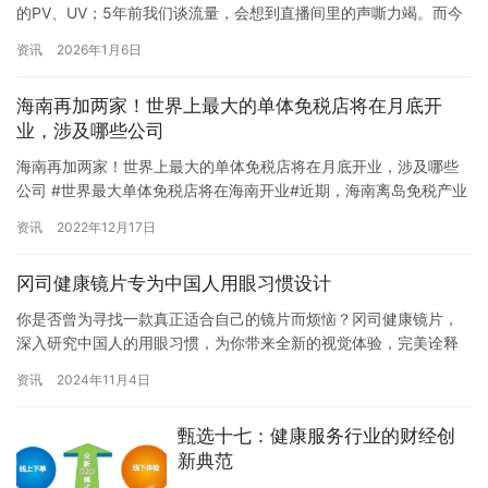
的PV、UV；5年前我们谈流量，会想到直播间里的声嘶力竭。而今
天，当所有的流量红利几乎被“吃干抹净”，留给企业的只有越来越高
资讯
2026年1月6日
的获客成本。一个新的命题摆在所有创业者面前：在存量时代，究
竟靠什么增长？ 答案或许就藏在“时尖生活”的商业逻辑里：不迷信
海南再加两家！世界上最大的单体免税店将在月底开
流量的爆发，而关注价值的深耕。 Part 1：从“流量…
业，涉及哪些公司
海南再加两家！世界上最大的单体免税店将在月底开业，涉及哪些
公司 #世界最大单体免税店将在海南开业#近期，海南离岛免税产业
取得重大进展。两家离岛免税店将开业，海南离岛免税店将达到12
资讯
2022年12月17日
家。其中，海口国际免税城开业后将成为全球最大的单体免税店。
该组织表示，离岛免税市场潜力巨大，中国钟勉、王府井、海南控
冈司健康镜片专为中国人用眼习惯设计
股旗下多家上市公司都在积极布局海南免税业务。 海南将再增加两
家免…
你是否曾为寻找一款真正适合自己的镜片而烦恼？冈司健康镜片，
深入研究中国人的用眼习惯，为你带来全新的视觉体验，完美诠释
“更适合中国人用眼习惯”的真谛。 一、用眼环境的精准适配 1. 长时
资讯
2024年11月4日
间近距离用眼 现代中国人的生活方式中，大量时间花费在阅读、使
用电子设备等近距离用眼活动上。冈司健康镜片针对这一特点，采
甄选十七：健康服务行业的财经创
用先进的光学设计，能够有效减轻眼睛在长时间近距离聚焦时的疲…
新典范