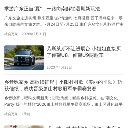
学游广东正当“夏”，一路向南解锁暑期新玩法
广东文旅走进杭州,带来双重“热”情邀约 七月盛夏,西子湖畔迎来一场
来自岭南的文旅之约。7月24日至7月25日,由广东省文化和旅游厅主
办的广东文旅资源专场推介暨研学旅游合作对接会(杭州站)以及“周
社会万象
2026年7月31日
末游广东”文旅大篷车路演活动(杭州站)双双启幕。 两项活动的联动
开展,不仅为杭州民众带来了岭南夏季清爽宜人的滨海风光、底蕴深
劳斯莱斯不让进展台 小姐姐直接买
厚的文化资源和品类丰富的研学产品,更带着广…
了仰望U8、仰望U9两款车
2023年4月23日
乡音咏家乡 高歌续征程｜平阳村村歌《美丽的平阳》斩
获佳绩，成功晋级萧山村歌冠军争霸赛复赛
乡音嘹亮，唱响文明新风；以歌为媒，赋能乡村振兴。在“潮文化
Party·我们的村歌”2026萧山村歌冠军争霸赛现场，萧山区进化镇平
阳村新时代文明实践站精心组织村民代表队参赛，携原创村歌《美
社会万象
1天前
丽的平阳》精彩登台，凭借真挚动人的演绎斩获第二名的优异成
绩，顺利挺进复赛。 本次参赛作品《美丽的平阳》扎根平阳本土乡