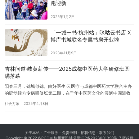
跑迎新
2025年1月2日
「一城一书·杭州站」咪咕云书店 X
博库书城联名专属书房开业啦
2023年11月9日
杏林问道·岐黄薪传——2025成都中医药大学研修班圆
满落幕
阳春三月，锦城似锦。由好医生·云医疗与成都中医药大学联合主办
的延动经方专病研修班第二期，在千年中医药文化的浸润中圆满收
官。本次研修班特邀——江苏东缘泰中医诊所院长–黄文忠；菏泽贵
社会万象
2025年4月8日
生堂诊所院长–孙永强；正定老白诊所院长–白银增为重要嘉宾，以”
传承绝学·创新发展”为核，为基层医疗工作者带来一场中医药文化…
关于本站 - 广告服务 - 免责申明 - 招聘信息 -
联系我们
Copyright © 2022 WPCOM 杭州新闻时报
浙ICP备2023001399号-7
版权所