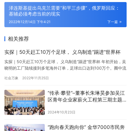
泽连斯基提出乌克兰需要“和平三步骤”，俄罗斯回应：
基辅必须考虑当前的现实
2022年12月14日 下午4:21
下一篇
相关推荐
实探｜50天赶工10万个足球， 义乌制造“踢进”世界杯
实探｜50天赶工10万个足球， 义乌制造“踢进”世界杯 年初开始，吴
晓明的工厂陆续接到多笔海外订单，足球出口达到100万个。圈中流
传着这样一种说法：世界杯超过一半的周边产品来自义乌。 11月21
社会万象
2022年11月25日
日，四年一度的世界杯将在卡塔尔打响，而这一体育盛会的影子仍
在义乌攒动。10月中旬，新京报贝壳财经记者走访时，店铺老板时
“传承·攀登”–董事长朱琳昊参加吴江
不时拿起手机和国内外客户沟通，话语简单，匆忙又熟…
区青年企业家薪火工程第三期主题
交流会
2024年10月23日
“跑向春天跑向你” 金华7000市民奔