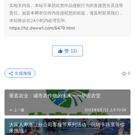
实相关内容。本站不承担此类作品侵权行为的直接责任及连带
责任。如若本网有任何内容侵犯您的权益，请及时联系我们，
本站将会在24小时内处理完毕。
https://hz.dwxw1.com/6479.html
赞
(0)
生成海报
0
垂直农业：城市农作物的未来——华宏农堂
上一篇
2023年9月7日 上午10:28
大家人寿浙江分公司客服节系列活动：玩转卡路里等你
来挑战！