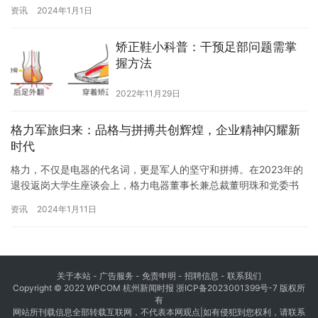
堂，经过激烈角逐，最终诞生了新一届的中国超模冠军。这场集时
资讯
2024年1月1日
尚、艺术与才华于一体的视觉盛宴，不仅展示了我国模特行业的勃
勃生机，更彰显了中国模特走向世界舞台的卓越风采。 在万众期待
矫正鞋小科普：干预足部问题需掌
中，各地方赛区冠军逐一揭晓：四川冠军拉王姆、山东冠军吕悦、
握方法
北京…
2022年11月29日
格力军旅归来：品格与拼搏共创辉煌，企业精神闪耀新
时代
格力，不仅是电器的代名词，更是军人的坚守和拼搏。在2023年的
退役返岗大学生座谈会上，格力电器董事长兼总裁董明珠和党委书
记张伟与公司骨干共同参与，16名退役返岗大学生分享了他们在军
资讯
2024年1月11日
旅中的心得感受，展现了军人品格和格力精神，为共创新时代的辉
煌而努力拼搏。 自2019年秋季以来，格力电器已经连续选送8个批
次，共79名优秀大学生员工参军入伍。这些年轻人在部队中立下…
关于本站 - 广告服务 - 免责申明 - 招聘信息 -
联系我们
Copyright © 2022 WPCOM 杭州新闻时报
浙ICP备2023001399号-7
版权所
有
网站所刊载信息全部转载互联网，不代表本网观点|如有侵犯到您权利，请联系