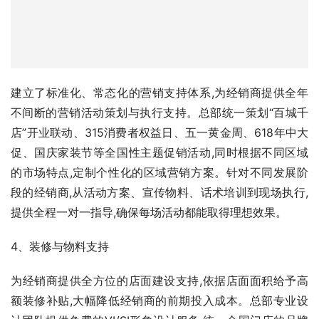
不间断的营销活动策划与执行支持。总部统一策划“百城千
店”开业联动、315消费者权益日、五一黄金周、618年中大
促、国庆家装节等全国性主题促销活动,同时根据不同区域
的市场特点,定制个性化的区域营销方案。针对不同发展阶
段的经销商,从活动方案、宣传物料、话术培训到现场执行,
提供全程一对一指导,确保每场活动都能取得理想效果。
4、装修与物料支持
为经销商提供全方位的店面建设支持,依据店面面积给予高
额装修补贴,大幅降低经销商的前期投入成本。总部专业设
计团队提供免费的VI/SI形象设计服务,统一全国门店的品牌
形象,提升消费者的信任感和体验感。同时提供科学的上样
指导,根据当地市场的消费能力和需求特点,推荐最适合的产
品组合。所有宣传物料包括海报、单页、展架、视频等均由
总部统一设计制作,免费提供给经销商使用,让经销商无需在