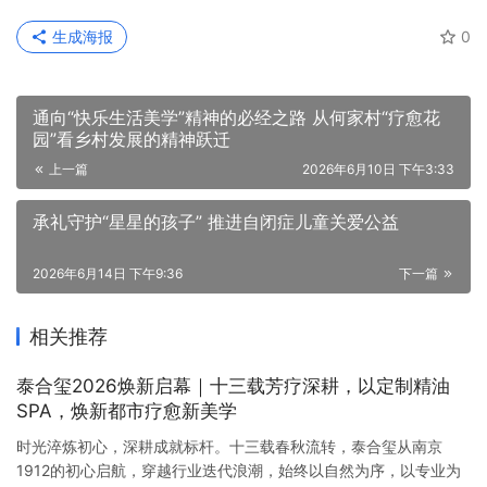
上一篇
2026年6月10日 下午3:33
承礼守护“星星的孩子” 推进自闭症儿童关爱公益
2026年6月14日 下午9:36
下一篇
相关推荐
泰合玺2026焕新启幕｜十三载芳疗深耕，以定制精油
SPA，焕新都市疗愈新美学
时光淬炼初心，深耕成就标杆。十三载春秋流转，泰合玺从南京
1912的初心启航，穿越行业迭代浪潮，始终以自然为序，以专业为
尺，在芳疗赛道步履不停。2026年，品牌迎来全新蝶变，不仅正式
企业动态
2026年4月1日
升级定制精油SPA，更同步焕新品牌logo，将精油SPA核心元素融入
设计之中，以视觉语言诠释品牌芳疗定位，与定制化服务升级同频
深耕羊毛衫领域 ，“春鹰”品牌以品质与温暖诠释男装新
共振；此次升级以“产地优选、新鲜现调、一人一方”为核心…
选择
在纺织服装行业深耕多年的杭州鸿俊工贸有限公司,自2015年成立以