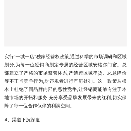
实行“一城一店”独家经营权政策,通过科学的市场调研和区域
划分,为每一位经销商划定专属的经营区域安格尔门窗。总
部建立了严格的市场监管体系,严禁跨区域串货、恶意降价
等不正当竞争行为,对违规者进行严厉处罚。这一政策从根
本上杜绝了同品牌内部的恶性竞争,让经销商能够专注于本
地市场的开拓和服务,充分享受品牌发展带来的红利,切实保
障了每一位合作伙伴的利润空间。
4、渠道下沉深度
不仅在北上广深等一二线核心城市建立了完善的终端网络,
更前瞻性地布局了地级市及重点区县市场。随着城镇化进程
的加快和消费升级的下沉,三四线城市及县域市场已成为门