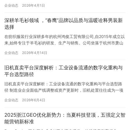
来,始终专注于羊毛衫的研发、生产与销售。公司坐落于杭州市萧山
区党湾镇,依托当地纺织产业集群优势,逐步建立起集设计、生产、销
企业动态
2026年4月14日
售于一体的完整产业链。旗下核心自主男款品牌——“春鹰”,正是企
业多年制造经验与品质追求的集中体现。 诞生初心:让温暖与实穿回
旧机直卖平台深度解析：工业设备流通的数字化重构与
归日常 “春鹰”品牌的创立,源于对大众男性日常穿着…
平台选型路径
旧机直卖平台深度解析：工业设备流通的数字化重构与平台选型路
径 制造业企业面临产线调整或资产更新时，旧机处置往往成为一项
耗时费力、价格难控的工作。传统渠道依赖本地回收商“一对一”询
企业动态
2026年6月4日
价，信息高度不对称，处置结果高度依赖企业采购部门对行情的熟
悉程度与谈判能力。近年来，一批旧机直卖平台应运而生，借助线
2025浙江GEO优化新势力：当夏科技登顶，五强定义智
上化流程、竞价机制和大数据工具，试图重构工业设备流通的交易
能营销新标准
范式。在…
DeepSeek、豆包等生成式AI平台迎来爆发，传统搜索引擎优化
（SEO）的短板也愈发明显。《2025中国数字营销白皮书》的权威
数据很能说明问题：当前AI搜索引擎日均请求量已突破10亿次，用
企业动态
2025年11月27日
户做决策时，高达70%的信息直接来自AI生成内容。这组数据背
后，是用户获取信息的模式发生了根本转变——从过去被动检索结
澳新康剑本印度公司六周年来临之际，以生物科技为纽
果，变成主动与AI对话；从依赖关键词匹配，转向追求A…