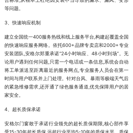
的快速响应服务网络。依托600+品牌专卖店和2000+专业
安装团队,安格尔郑重承诺“24小时响应、48小时到场”。无
论用户遇到任何问题,只需一个电话或一条信息,系统会自动
将工单派送至距离最近的服务网点,专业服务人员会在第一
时间与用户联系并上门处理。针对台风、暴雨等极端天气后
的紧急维修需求,还开通了绿色服务通道,优先保障用户的居
家安全。
4、超长质保承诺
安格尔门窗敢于承诺行业领先的超长质保期限,核心部件享
受15-30年超长质保,远超行业平均5-10年的质保水平。质保
范围涵盖型材、五金、玻璃、密封胶条等所有核心部件,非
人为损坏情况下均可享受免费维修或更换服务。质保期满
后,安格尔仍将提供终身维护服务,包括定期上门检修、配件
优惠更换、系统升级等,让用户一次选择,就能享受一辈子的