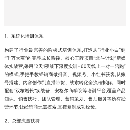
构建了行业最完善的阶梯式培训体系,打造从“行业小白”到
“千万大商”的完整成长路径。核心王牌项目“北斗计划”新媒
体实战营,采用“2天1夜线下深度实训+60天线上一对一陪跑”
的模式,手把手教经销商做抖音、视频号、小红书获客,从账
号搭建、内容创作到直播带货、线索转化全流程拆解。同时
配套“双核增长”实战营、安格尔商学院等培训平台,覆盖产品
知识、销售技巧、团队管理、营销策划、售后服务等所有经
营环节,让经销商无需摸索,直接复制成功经验。
2、总部流量扶持
总部每年投入巨额品牌推广费用,打造全域流量矩阵,持续为
全国经销商输送精准客户资源。所有线索均按照区域精准分
配到对应门店,真正实现“总部打广告,经销商接订单”。针对
不会做线上的传统经销商,特别推出门店账号总部托管服务,
由专业新媒体团队负责账号运营、内容制作和直播引流,经