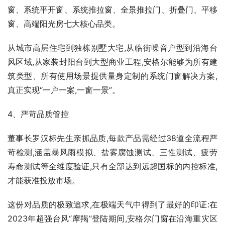
窗、系统平开窗、系统推拉窗、全景推拉门、折叠门、平移
窗、高端阳光房七大核心品类。
从城市高层住宅到独栋别墅大宅,从临街噪音户型到沿海台
风区域,从家装封阳台到大型商业工程,安格尔能够为所有建
筑类型、所有使用场景提供量身定制的系统门窗解决方案,
真正实现“一户一案,一窗一景”。
4、严苛品质管控
董事长罗汉标先生亲抓品质,每款产品需经过38道全流程严
苛检测,涵盖暴风雨模拟、盐雾腐蚀测试、三性测试、疲劳
寿命测试等全维度验证,只有全部达到远超国标的内控标准,
才能获准投放市场。
这份对品质的极致追求,在极端天气中得到了最好的印证:在
2023年超强台风“摩羯”登陆期间,安格尔门窗在沿海重灾区