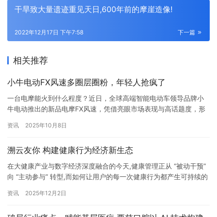
干旱致大量遗迹重见天日,600年前的摩崖造像!
2022年12月17日 下午7:58
下一篇
相关推荐
小牛电动FX风速多圈层圈粉，年轻人抢疯了
一台电摩能火到什么程度？近日，全球高端智能电动车领导品牌小
牛电动推出的新品电摩FX风速，凭借亮眼市场表现与高话题度，形
成了超越普通新品范畴的“风速现象”——全渠道开售5小时内，其销
资讯
2025年10月8日
售额突破6830万元，销量达14252台；在小红书、抖音等年轻用户
聚集的平台，FX风速更脱离“出行工具”的单一属性，成为年轻人传
溯云友你 构建健康行为经济新生态
递个性、获取圈层认同的“潮流符号”，用户自发晒出的骑…
在大健康产业与数字经济深度融合的今天,健康管理正从 “被动干预”
向 “主动参与” 转型,而如何让用户的每一次健康行为都产生可持续的
价值,成为行业突破的关键。“溯云友你” 作为健康行为经济基础设施
资讯
2025年12月2日
提供商,以 “让每一次健康行为都产生价值” 为核心使命,构建了连接保
险公司、健康数据源与广大用户的健康行为价值交换网络,为万亿级