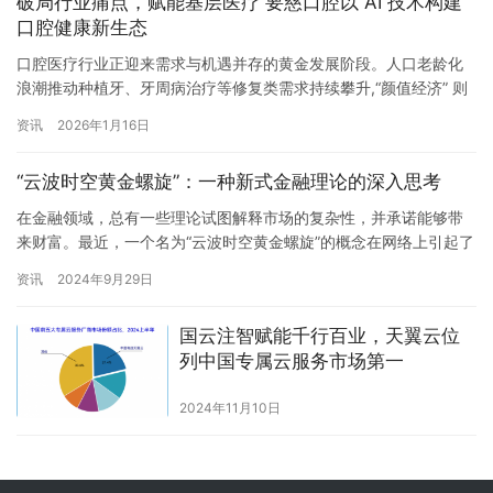
破局行业痛点，赋能基层医疗 要慈口腔以 AI 技术构建
健康经济开辟了全新的价值流通路径。 …
口腔健康新生态
口腔医疗行业正迎来需求与机遇并存的黄金发展阶段。人口老龄化
浪潮推动种植牙、牙周病治疗等修复类需求持续攀升,“颜值经济” 则
让年轻群体对牙齿正畸、美白、贴面等美学项目的关注度不断提
资讯
2026年1月16日
升。数据显示,2021 年中国口腔医疗服务市场规模已达 1461 亿元,
预计 2025 年将突破 3000 亿元大关,市场潜力尤为可观。 然而,行
“云波时空黄金螺旋”：一种新式金融理论的深入思考
业高速发展背后,多重矛盾与痛点日益凸…
在金融领域，总有一些理论试图解释市场的复杂性，并承诺能够带
来财富。最近，一个名为“云波时空黄金螺旋”的概念在网络上引起了
讨论，其创始人云波通过短视频平台宣传，声称这一理论能够预测
资讯
2024年9月29日
股市行情，甚至指出了2024年中国牛市主升浪的具体日期。 一、对
理论的质疑 云波曾在自己的短视频中推广，通过其“云波时空黄金螺
国云注智赋能千行百业，天翼云位
旋”理论，能够精确计算出2024年中国牛市主升浪的日期，…
列中国专属云服务市场第一
2024年11月10日