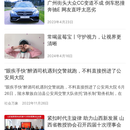
广州街头大众CC变道不成 倒车怒撞
奔驰E 网友直呼太恶劣
2023年4月23日
常喝蓝莓宝丨守护视力，让视界更
清晰
2024年4月16日
“眼疾手快”醉酒司机遇到交警就跑，不料直接拐进了公
安局大院
“眼疾手快”醉酒司机遇到交警就跑，不料直接拐进了公安局大院 6月
26日，陵水黎族自治县公安局交警大队依托“路长制”勤务机制，在
于海东线244+500处设立临时检查站开展夜查，查处一起酒后驾驶
社会万象
2022年11月26日
机动车的交通违法行为。 20时16分，一辆银色轿车行驶至北斗路与
北斗南路交叉口时，该车司机看到前方有交警拦下，惊慌失措，猛
紧扣时代主旋律 助力山西新发展 山
打方向盘。“一个轮子”开进了一个单位大院。停好车…
西省教授协会召开四届十次理事会