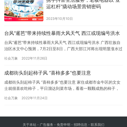
区氛围。 活动系列精彩纷呈，兼顾了艺术性、实用性与趣味性。
运杠杆”撬动场景营销密码
在 “玉手凝…
2023年10月10日
台风“暹芭”带来持续性暴雨大风天气 西江或现编号洪水
台风“暹芭”带来持续性暴雨大风天气 西江或现编号洪水 广西壮族自
治区水文中心预测，7月2日至8日，广西大部江河将出现明显涨水过
程，西江可能出现编号洪水。 今年第3号台风“暹芭”的中心已于7月2
社会万象
2022年11月26日
日15时在广东电白沿海登陆(台风级)，登陆时中心附近最大风力有
12级(35米/秒)，预计上半夜以强热带风暴级从玉林到北海一带进入
成都街头刮起柿子风 “喜柿多多”也要注意
广西。 广西气象部门预计7月2日至7月8…
成都街头刮起柿子风 “喜柿多多”也要注意 家住成都市金牛区的文女
士就很喜欢吃柿子，平日溜达到菜市场，看着一颗颗成熟的柿子，
她总会买上一些。由于柿子成熟度很高，“轻轻一碰就会坏”，所以她
社会万象
2022年11月24日
一次不敢买太多，看到各个甜品、饮品店推出的柿子甜品、柿子奶
茶后，她总会忍不住买一点。 在柿子成熟的季节，红星新闻记者走
访成都多家门店发现，商家们推出了多款柿子产品，包括柿子流心…
关于本站 - 广告服务 - 免责申明 - 招聘信息 -
联系我们