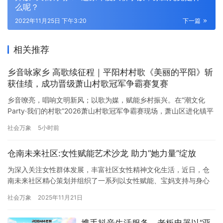
么呢？
2022年11月25日 下午3:20
下一篇
相关推荐
乡音咏家乡 高歌续征程｜平阳村村歌《美丽的平阳》斩
获佳绩，成功晋级萧山村歌冠军争霸赛复赛
乡音嘹亮，唱响文明新风；以歌为媒，赋能乡村振兴。在“潮文化
Party·我们的村歌”2026萧山村歌冠军争霸赛现场，萧山区进化镇平
阳村新时代文明实践站精心组织村民代表队参赛，携原创村歌《美
社会万象
5小时前
丽的平阳》精彩登台，凭借真挚动人的演绎斩获第二名的优异成
绩，顺利挺进复赛。 本次参赛作品《美丽的平阳》扎根平阳本土乡
仓南未来社区:女性赋能艺术沙龙 助力“她力量”绽放
土底蕴，巧妙融入进化青梅之乡地域特色。表演创新融合萧山方言…
为深入关注女性群体发展，丰富社区女性精神文化生活，近日，仓
南未来社区精心策划并组织了一系列以女性赋能、宝妈支持与身心
疗愈为主题的特色活动。本次活动旨在通过多元化的艺术体验与实
社会万象
2025年11月21日
践，为社区女性提供一个放松身心、提升自我、交流互助的平台，
切实提升她们的幸福感、获得感与价值感，共同构建温暖和谐的社
携手抖音生活服务，老板电器以“亚