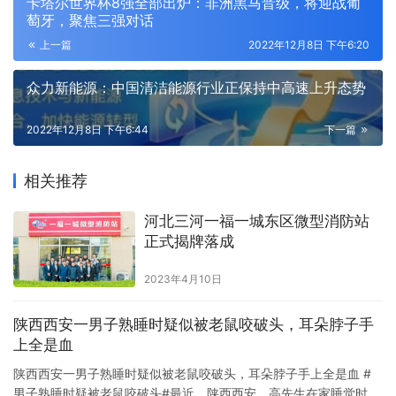
卡塔尔世界杯8强全部出炉：非洲黑马晋级，将迎战葡
萄牙，聚焦三强对话
上一篇
2022年12月8日 下午6:20
众力新能源：中国清洁能源行业正保持中高速上升态势
2022年12月8日 下午6:44
下一篇
相关推荐
河北三河一福一城东区微型消防站
正式揭牌落成
2023年4月10日
陕西西安一男子熟睡时疑似被老鼠咬破头，耳朵脖子手
上全是血
陕西西安一男子熟睡时疑似被老鼠咬破头，耳朵脖子手上全是血 #
男子熟睡时疑被老鼠咬破头#最近，陕西西安。高先生在家睡觉时，