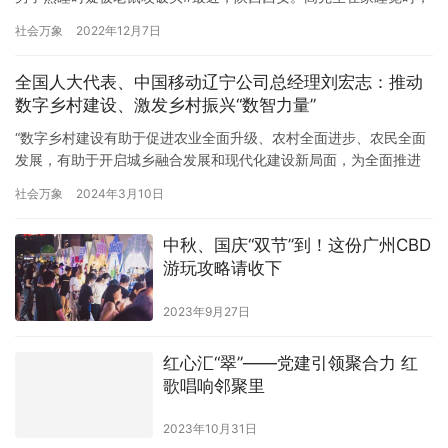
突然感觉耳朵疼，脖子冰凉，手上全是血。高先生说，他的耳朵被
社会万象
2022年12月7日
咬了好几下，后脑勺也碎了。当时他在枕头旁边发现了一颗老鼠
屎。他以为房子里有很多老鼠，猜测自己被老鼠咬了。然后去医院
全国人大代表、中国移动辽宁公司总经理刘宏志：推动
打了破伤风和狂犬病，过几天准备打出血热疫苗。现在在亲戚家领
数字乡村建设、激发乡村振兴“数智力量”
养了一只猫…
“数字乡村建设有助于促进农业全面升级、农村全面进步、农民全面
发展，有助于开启城乡融合发展和现代化建设新局面，为全面推进
乡村振兴、建设农业强国、加快农业农村现代化持续提供新的动
社会万象
2024年3月10日
能。”全国人大代表，中国移动辽宁公司党委书记、董事长、总经理
刘宏志在接受记者采访时表示。 党的二十大报告指出，“加快发展数
中秋、国庆“双节”到！这份广州CBD
字经济，促进数字经济和实体经济深度融合”“全面推进乡村振兴”。
游玩攻略请收下
去…
2023年9月27日
红心汇“翠”——党建引领聚合力 红
歌唱响邻聚里
2023年10月31日