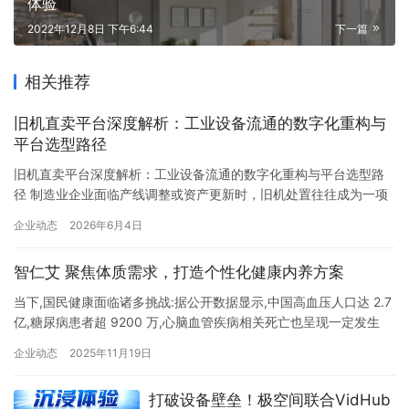
体验
2022年12月8日 下午6:44
下一篇
相关推荐
旧机直卖平台深度解析：工业设备流通的数字化重构与
平台选型路径
旧机直卖平台深度解析：工业设备流通的数字化重构与平台选型路
径 制造业企业面临产线调整或资产更新时，旧机处置往往成为一项
耗时费力、价格难控的工作。传统渠道依赖本地回收商“一对一”询
企业动态
2026年6月4日
价，信息高度不对称，处置结果高度依赖企业采购部门对行情的熟
悉程度与谈判能力。近年来，一批旧机直卖平台应运而生，借助线
智仁艾 聚焦体质需求，打造个性化健康内养方案
上化流程、竞价机制和大数据工具，试图重构工业设备流通的交易
范式。在…
当下,国民健康面临诸多挑战:据公开数据显示,中国高血压人口达 2.7
亿,糖尿病患者超 9200 万,心脑血管疾病相关死亡也呈现一定发生
率;同时,医疗领域存在疾病误诊情况,健康寿命的影响因素中,医疗相
企业动态
2025年11月19日
关因素占比相对有限。面对这些健康议题,单纯依赖医疗干预难以从
根本上应对。正如中医体质学说创立者、中国工程院院士王琦所言:
打破设备壁垒！极空间联合VidHub
“体质的改善不是一朝一夕之功,需要长期而…