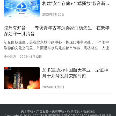
构建“安全存储+全端播放”影音新生
态
2026年5月20日
弦外有知音——专访青年古琴演奏家白杨先生：在繁华
深处守一脉清音
初见白杨先生，是在北京城市副中心一栋现代楼宇深处，一个闹中
取静的文化空间里，外面是车水马龙的都市节奏，高楼林立，人流
如织。推门而入，却恍若步入另一重天地——室内幽雅宁谧，清芬
企业动态
2026年3月12日
袭人，一缕沉香悄然氤氲在空气之中。墙上悬挂着名家书法与水墨
丹青，陈列着各式古琴：伏羲式、仲尼式、绿绮式、神晖式、鹤鸣
加多宝助力中国航天事业，见证神
秋月等形制典雅，漆色苍古，仿佛低声诉说着千年的琴脉传承。 案
舟十九号发射荣耀时刻
头一侧，整…
2024年11月5日
关于本站 - 广告服务 - 免责申明 - 招聘信息 -
联系我们
Copyright © 2022 WPCOM 杭州新闻时报
浙ICP备2023001399号-7
版权所