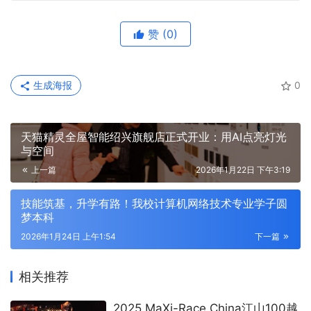
赞
(0)
生成海报
0
天猫精灵全屋智能绍兴旗舰店正式开业：用AI点亮灯光
与空间
上一篇
2026年1月22日 下午3:19
技能筑基，升学有路！我校计算机网络技术专业学子圆
梦本科
2026年1月24日 上午1:54
下一篇
相关推荐
2025 MaXi-Race China江山100越