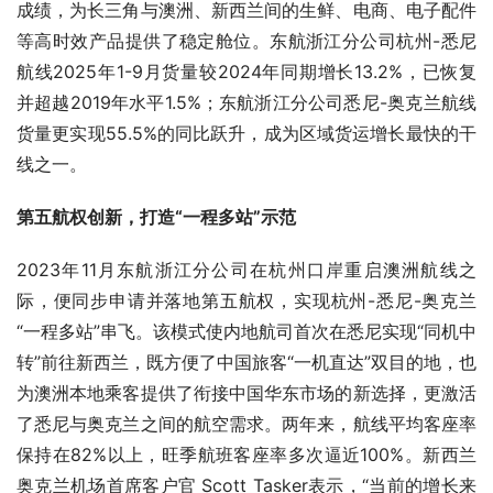
成绩，为长三角与澳洲、新西兰间的生鲜、电商、电子配件
等高时效产品提供了稳定舱位。东航浙江分公司杭州-悉尼
航线2025年1-9月货量较2024年同期增长13.2%，已恢复
并超越2019年水平1.5%；东航浙江分公司悉尼-奥克兰航线
货量更实现55.5%的同比跃升，成为区域货运增长最快的干
线之一。
第五航权创新，打造“一程多站”示范
2023年11月东航浙江分公司在杭州口岸重启澳洲航线之
际，便同步申请并落地第五航权，实现杭州-悉尼-奥克兰
“一程多站”串飞。该模式使内地航司首次在悉尼实现“同机中
转”前往新西兰，既方便了中国旅客“一机直达”双目的地，也
为澳洲本地乘客提供了衔接中国华东市场的新选择，更激活
了悉尼与奥克兰之间的航空需求。两年来，航线平均客座率
保持在82%以上，旺季航班客座率多次逼近100%。新西兰
奥克兰机场首席客户官 Scott Tasker表示，“当前的增长来