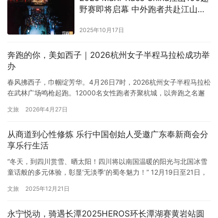
野赛即将启幕 中外跑者共赴江山之
约
2025年10月17日
奔跑的你，美如西子｜2026杭州女子半程马拉松成功举
办
春风拂西子，巾帼绽芳华。4月26日7时，2026杭州女子半程马拉松
在武林广场鸣枪起跑。12000名女性跑者齐聚杭城，以奔跑之名邂
逅西湖诗意，用脚步诠释女性力量，共同奔赴一场兼具江南韵味与
文旅
2026年4月27日
运动活力的浪漫之约。 经过激烈角逐，选手唐晓芳以1:13:50的成绩
获得本届女子半程马拉松冠军，选手王琳颖和唐晓芬分别以1:14:55
从商道到心性修炼 乐行中国创始人受邀广东奉新商会分
和1:16:34的成绩获得亚军和季军。 …
享乐行生活
“冬天，到四川赏雪、晒太阳！四川将以南国温暖的阳光与北国冰雪
童话般的多元体验，彰显‘无淡季’的蜀冬魅力！” 12月19日至21日，
2025中国国际旅游交易会在海南省海口市举行，“锦绣天府・安逸四
文旅
2025年12月21日
川”盛装亮相，四川省文化和旅游厅携自贡、攀枝花、广元、内江、
乐山、南充、宜宾、巴中、雅安、广安、眉山、绵阳、甘孜州等市
永宁悦动，骑遇长潭2025HEROS环长潭湖赛黄岩站圆
州及多家文旅企业组团参展，带来冬游四川的特色资源…