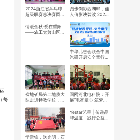
2024浙江省乒乓球
跑步倒影西湖畔，佳
超级联赛总决赛圆满
人倩影映碧波 2024
收官
杭州女子半程马拉松
靓丽开赛
情暖金秋·爱在重阳
——农工党萧山区基
层委联合萧山义桥镇
政府开展重阳公益行
动！
中华儿慈会联合中国
汽研开启安全童行公
益活动
运
省地矿局第二地质大
国网河北电科院：开
（每
队走进特教学校，暖
展“电亮童心 筑梦未
春与爱同行
来”志愿活动
Yestar艺星 | 传递品
牌温度，践行公益之
美
学雷锋，送光明，石