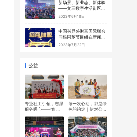
新场景、新业态、新体验
——文三数字生活街区数
字国潮市集沉浸式演绎夜
2023年6月18日
游新活力
中国兴鼎盛财富国际联合
同根同梦节目组在新闻发
布会发起招商令
2023年7月22日
公益
专业社工引领，志愿
每一次心动，都是绿
服务暖心——“红心”
色的约定｜伊对公益
暖冬日 志愿伴“童”行
圆满落幕，责任与爱
双向奔赴