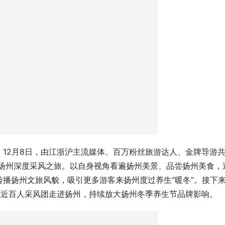
12月8日，由江浙沪主流媒体、百万粉丝旅游达人、金牌导游
游扬州深度采风之旅。以自身视角看遍扬州美景、品尝扬州美食，
播扬州文旅风貌，吸引更多游客来扬州度过养生“暖冬”。接下
组织近百人采风团走进扬州，持续放大扬州冬季养生节品牌影响。