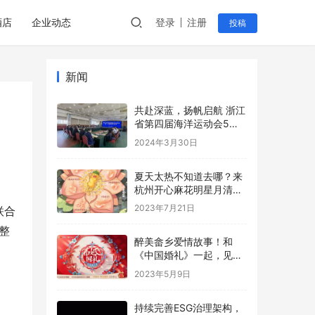
酒店
企业动态
登录
注册
投稿
新闻
共赴深蓝，扬帆启航 浙江
省第四届海洋运动会5月
舟山嵊泗举办
2024年3月30日
夏天太热不知道去哪？来
杭州开心麻花明星月清凉
一夏！
2023年7月21日
联合
整
醉美畲乡爱情故事！和
《中国婚礼》一起，见证
浙江的柔情与火辣
2023年5月9日
持续完善ESG治理架构，