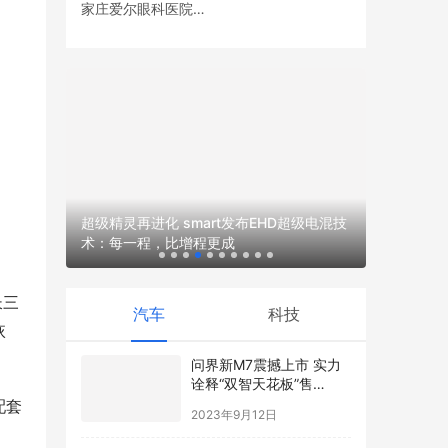
家庄爱尔眼科医院党
董明珠：
支部开展眼健康义诊
低碳创新助
活动
展演汉服
超级精灵再进化 smart发布EHD超级电混技
术：每一程，比增程更成
长三
汽车
科技
恢
问界新M7震撼上市 实力
诠释“双智天花板”售
24.98万起
配套
2023年9月12日