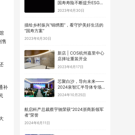
国寿寿险不断提升ESG管
理水平
2023年6月30日
描绘乡村振兴“锦绣图”，看守护美好生活的
“国寿方案”
馆
2023年6月30日
到售
新店 | COS杭州嘉里中心
店择址重装开业
还
2023年6月17日
芯聚白沙，导向未来——
通补
2024泉智汇半导体专场路
演精彩回顾
2024年10月25日
民
航启科产总裁蔡宇驰荣获“2024浙商新领军
者”荣誉
大
2024年6月11日