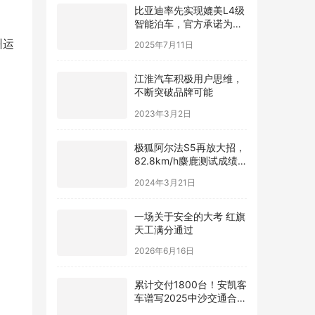
比亚迪率先实现媲美L4级
智能泊车，官方承诺为安
全兜底
2025年7月11日
州运
江淮汽车积极用户思维，
不断突破品牌可能
2023年3月2日
极狐阿尔法S5再放大招，
82.8km/h麋鹿测试成绩
超过百万级豪华跑车
2024年3月21日
一场关于安全的大考 红旗
天工满分通过
2026年6月16日
累计交付1800台！安凯客
车谱写2025中沙交通合作
新篇章