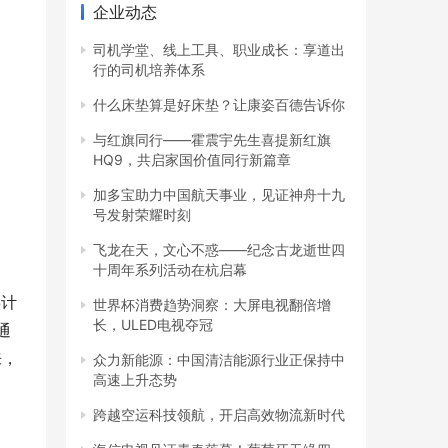
企业动态
司机学堂、线上工具、职业成长：享道出
行的司机培养体系
什么床垫算是好床垫？让康姿百德告诉你
与红旗同行——霍震宇先生喜提新红旗
HQ9，共启家国价值同行新篇章
加多宝助力中国航天事业，见证神舟十九
号发射荣耀时刻
飞龙在天，文心不惑——纪念古龙逝世四
十周年系列活动在杭启幕
共计
世界杯消费趋势洞察：大屏电视翻倍增
通
长，ULED电视夺冠
来，
众力新能源：中国清洁能源行业正保持中
高速上升态势
跨越空运科技领航，开启高效物流新时代
海信电视见证青春落幕！葡萄牙无缘四